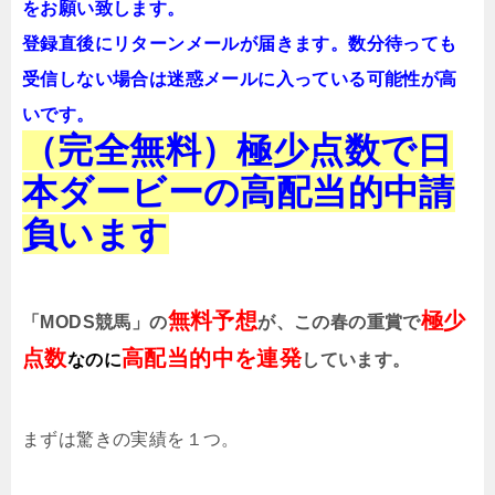
をお願い致します。
登録直後にリターンメールが届きます。数分待っても
受信しない場合は迷惑メールに入っている可能性が高
いです。
（完全無料）極少点数で日
本ダービーの高配当的中請
負います
無料予想
極少
「MODS競馬」の
が、この春の重賞で
点数
高配当的中を連発
なのに
しています。
まずは驚きの実績を１つ。