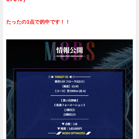
たったの1点で的中です！！