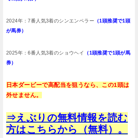
2024年：7番人気3着のシンエンペラー
（1頭推奨で1頭
が馬券）
2025年：6番人気3着のショウヘイ
（1頭推奨で1頭が馬
券）
日本ダービーで高配当を狙うなら、この1頭は
外せません。
⇒えぶりの無料情報を読む
方はこちらから（無料）。