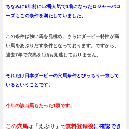
ちなみに6年前に12番人気で1着になったロジャーバロ
ーズもこの条件を満たしていました。
この条件は強い馬を見極め、さらにダービー特性が高
い馬をあぶりだす条件となっております。ですから、
過去7年で穴馬を1頭も見逃しておりません。
それだけ日本ダービーの穴馬条件とびっちり一致して
いるということです。
今年の該当馬もたった1頭です。
この穴馬
「えぶり」
無料登録後
に確認でき
は
で