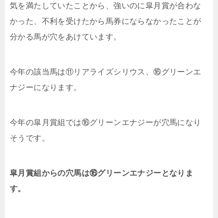
気を満たしていたことから、強いのに皐月賞が合わな
かった、不利を受けたから馬券にならなかったことが
分かる馬が穴をあけています。
今年の該当馬は⑪リアライズシリウス、⑯グリーンエ
ナジーになります。
今年の皐月賞組では⑯グリーンエナジーが穴馬になり
そうです。
皐月賞組からの穴馬は⑯グリーンエナジーとなりま
す。