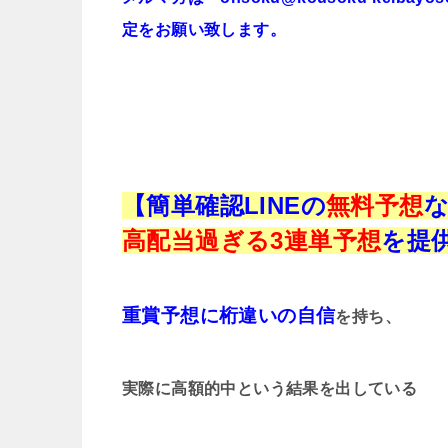
定をお願い致します。
【簡単確認LINEの
無料予想
高配当過ぎる3連単予想
を
提
重賞予想に桁違いの自信
を持ち、
実際に高額的中という結果を出している