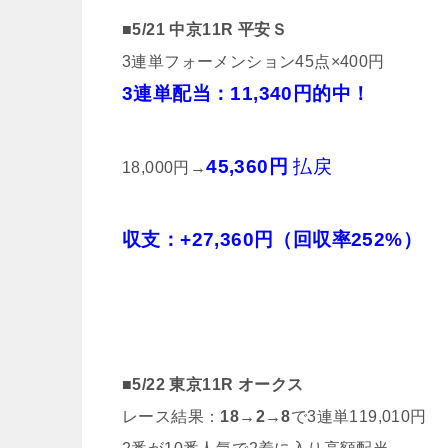
■5/21 中京11R 平安Ｓ
3連単フォーメンション45点×400円
3連単配当：11,340円的中！
45,360円
払戻
18,000円→
収支：+27,360円（回収率252%）
■5/22 東京11R オークス
レース結果：
18→2→8
で3連単119,010円