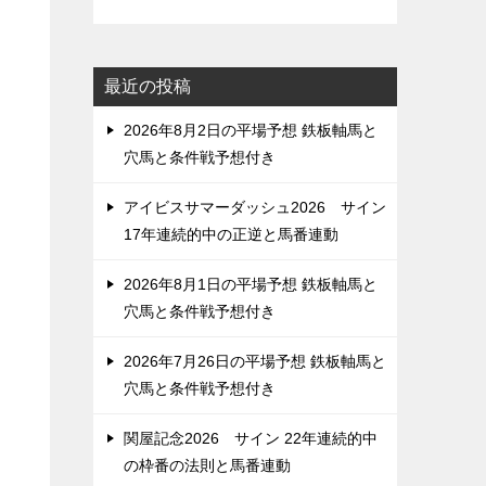
最近の投稿
2026年8月2日の平場予想 鉄板軸馬と
穴馬と条件戦予想付き
アイビスサマーダッシュ2026 サイン
17年連続的中の正逆と馬番連動
2026年8月1日の平場予想 鉄板軸馬と
穴馬と条件戦予想付き
2026年7月26日の平場予想 鉄板軸馬と
穴馬と条件戦予想付き
関屋記念2026 サイン 22年連続的中
の枠番の法則と馬番連動