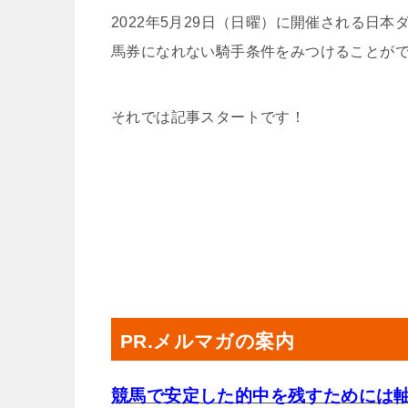
2022年5月29日（日曜）に開催される日
馬券になれない騎手条件をみつけることが
それでは記事スタートです！
PR.メルマガの案内
競馬で安定した的中を残すためには