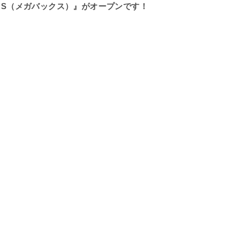
KS（メガバックス）』がオープンです！
。