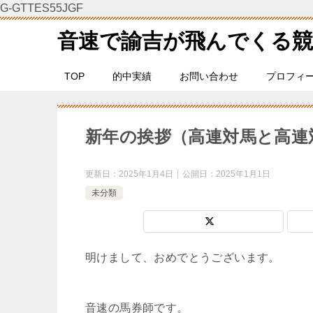
G-GTTES55JGF
音速で諭吉が飛んでくる競
TOP
的中実績
お問い合わせ
プロフィ
新年の挨拶（高連対馬と高連対
更新日：
2025年1月4日
公開日：
2025年1月1日
未分類
明けまして、おめでとうございます。
音速の馬券師です。