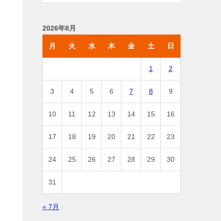
2026年8月
月
火
水
木
金
土
日
1
2
3
4
5
6
7
8
9
10
11
12
13
14
15
16
17
18
19
20
21
22
23
24
25
26
27
28
29
30
31
« 7月