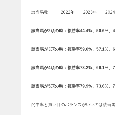
該当馬数 2022年 2023年 202
該当馬が2頭の時：複勝率44.4%、50.6%、47
該当馬が3頭の時：複勝率59.6%、57.1%、67
該当馬が4頭の時：複勝率73.2%、69.1%、70
該当馬が5頭の時：複勝率79.9%、73.8%、73
的中率と買い目のバランスがいいのは該当馬