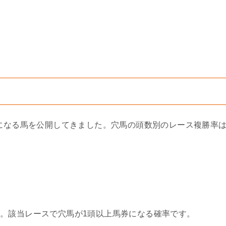
券になる馬を公開してきました。穴馬の頭数別のレース複勝率
績です。該当レースで穴馬が1頭以上馬券になる確率です。