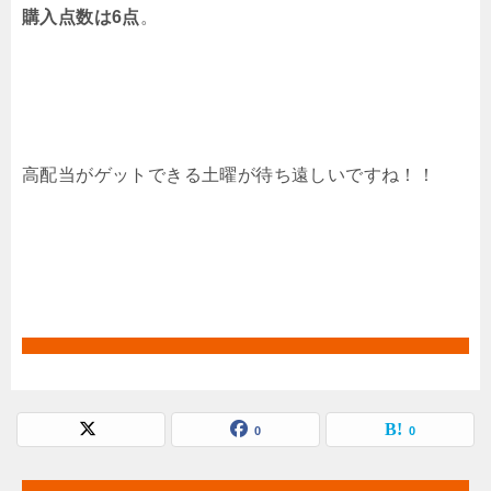
購入点数は6点
。
高配当がゲットできる土曜が待ち遠しいですね！！
0
0