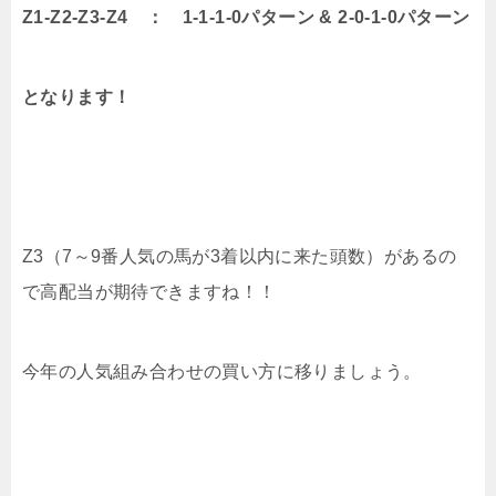
Z1-Z2-Z3-Z4 ： 1-1-1-0パターン & 2-0-1-0パターン
となります！
Z3（7～9番人気の馬が3着以内に来た頭数）があるの
で高配当が期待できますね！！
今年の人気組み合わせの買い方に移りましょう。