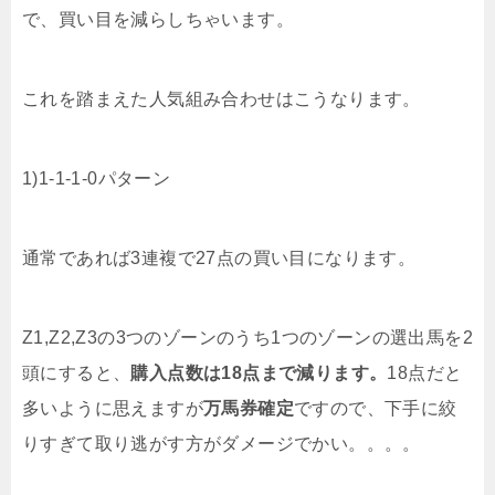
で、買い目を減らしちゃいます。
これを踏まえた人気組み合わせはこうなります。
1)1-1-1-0パターン
通常であれば3連複で27点の買い目になります。
Z1,Z2,Z3の3つのゾーンのうち1つのゾーンの選出馬を2
頭にすると、
購入点数は18点まで減ります。
18点だと
多いように思えますが
万馬券確定
ですので、下手に絞
りすぎて取り逃がす方がダメージでかい。。。。