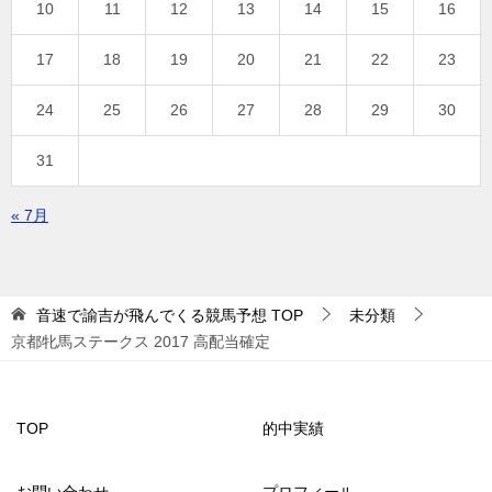
10
11
12
13
14
15
16
17
18
19
20
21
22
23
24
25
26
27
28
29
30
31
« 7月
音速で諭吉が飛んでくる競馬予想
TOP
未分類
京都牝馬ステークス 2017 高配当確定
TOP
的中実績