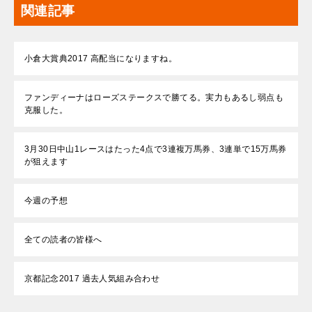
関連記事
小倉大賞典2017 高配当になりますね。
ファンディーナはローズステークスで勝てる。実力もあるし弱点も
克服した。
3月30日中山1レースはたった4点で3連複万馬券、3連単で15万馬券
が狙えます
今週の予想
全ての読者の皆様へ
京都記念2017 過去人気組み合わせ