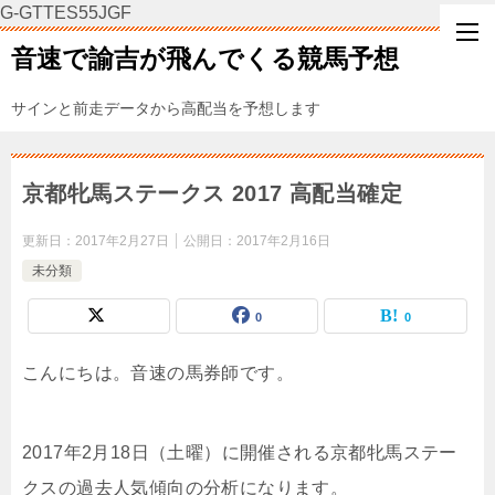
G-GTTES55JGF
音速で諭吉が飛んでくる競馬予想
サインと前走データから高配当を予想します
京都牝馬ステークス 2017 高配当確定
更新日：
2017年2月27日
公開日：
2017年2月16日
未分類
0
0
こんにちは。音速の馬券師です。
2017年2月18日（土曜）に開催される京都牝馬ステー
クスの過去人気傾向の分析になります。