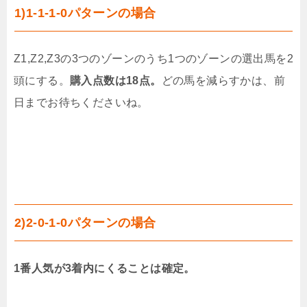
1)1-1-1-0パターンの場合
Z1,Z2,Z3の3つのゾーンのうち1つのゾーンの選出馬を2
頭にする。
購入点数は18点。
どの馬を減らすかは、前
日までお待ちくださいね。
2)2-0-1-0パターンの場合
1番人気が3着内にくることは確定。