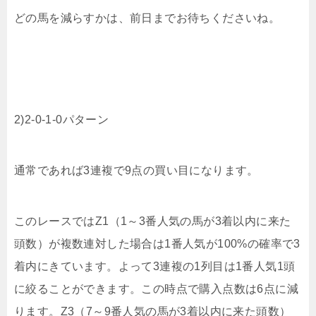
どの馬を減らすかは、前日までお待ちくださいね。
2)2-0-1-0パターン
通常であれば3連複で9点の買い目になります。
このレースではZ1（1～3番人気の馬が3着以内に来た
頭数）が複数連対した場合は1番人気が100%の確率で3
着内にきています。よって3連複の1列目は1番人気1頭
に絞ることができます。この時点で購入点数は6点に減
ります。Z3（7～9番人気の馬が3着以内に来た頭数）