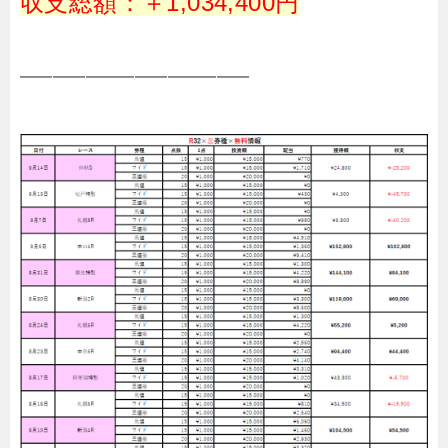
収支総額：＋1,034,400円
━━━━━━━━━━━━━━