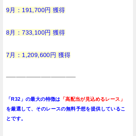
9月：191,700円 獲得
8月：733,100円 獲得
7月：1,209,600円 獲得
━━━━━━━━━━━━━━
「R32」の最大の特徴は
「高配当が見込めるレース」
を厳選して、そのレースの無料予想を提供しているこ
とです。