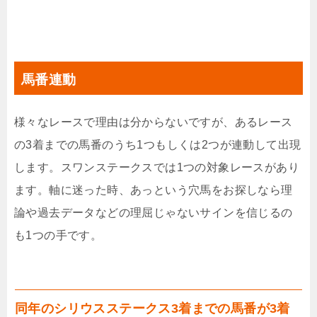
馬番連動
様々なレースで理由は分からないですが、あるレース
の3着までの馬番のうち1つもしくは2つが連動して出現
します。スワンステークスでは1つの対象レースがあり
ます。軸に迷った時、あっという穴馬をお探しなら理
論や過去データなどの理屈じゃないサインを信じるの
も1つの手です。
同年のシリウスステークス3着までの馬番が3着