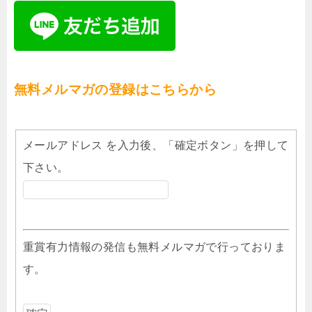
無料メルマガの登録はこちらから
メールアドレス を入力後、「確定ボタン」を押して
下さい。
重賞有力情報の発信も無料メルマガで行っておりま
す。