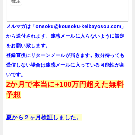
メルマガは「onsoku@kousoku-keibayosou.com」
から送付されます。迷惑メールに入らないように設定
をお願い致します。
登録直後にリターンメールが届きます。数分待っても
受信しない場合は迷惑メールに入っている可能性が高
いです。
2か月で本当に+100万円超えた無料
予想
夏から２ヶ月検証しました。