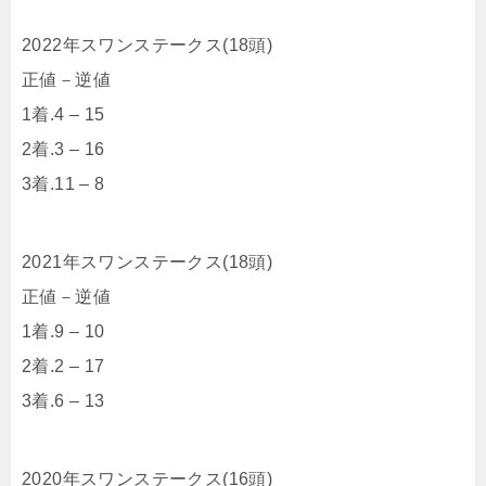
2022年スワンステークス(18頭)
正値－逆値
1着.4 – 15
2着.3 – 16
3着.11 – 8
2021年スワンステークス(18頭)
正値－逆値
1着.9 – 10
2着.2 – 17
3着.6 – 13
2020年スワンステークス(16頭)