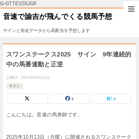
G-GTTES55JGF
音速で諭吉が飛んでくる競馬予想
サインと前走データから高配当を予想します
スワンステークス2025 サイン 9年連続的
中の馬番連動と正逆
公開日：
2025年10月11日
サイン
0
0
こんにちは。音速の馬券師です。
2025年10月13日（月曜）に開催されるスワンステーク