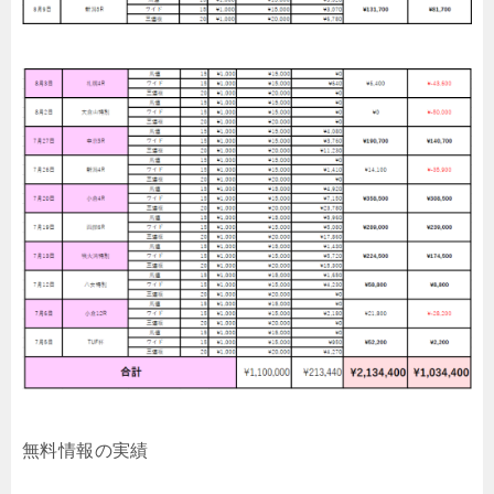
無料情報の実績