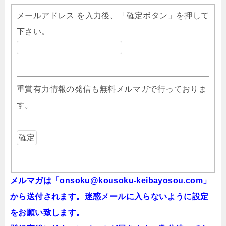
メールアドレス を入力後、「確定ボタン」を押して
下さい。
重賞有力情報の発信も無料メルマガで行っておりま
す。
メルマガは「onsoku@kousoku-keibayosou.com」
から送付されます。迷惑メールに入らないように設定
をお願い致します。