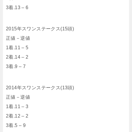
3着.13 – 6
2015年スワンステークス(15頭)
正値－逆値
1着.11 – 5
2着.14 – 2
3着.9 – 7
2014年スワンステークス(13頭)
正値－逆値
1着.11 – 3
2着.12 – 2
3着.5 – 9