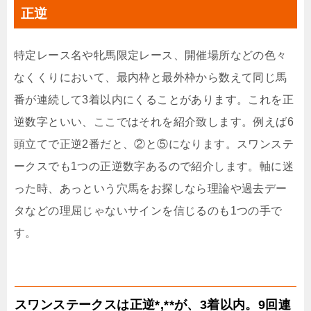
正逆
特定レース名や牝馬限定レース、開催場所などの色々
なくくりにおいて、最内枠と最外枠から数えて同じ馬
番が連続して3着以内にくることがあります。これを正
逆数字といい、ここではそれを紹介致します。例えば6
頭立てで正逆2番だと、②と⑤になります。スワンステ
ークスでも1つの正逆数字あるので紹介します。軸に迷
った時、あっという穴馬をお探しなら理論や過去デー
タなどの理屈じゃないサインを信じるのも1つの手で
す。
スワンステークスは正逆*,**が、3着以内。9回連