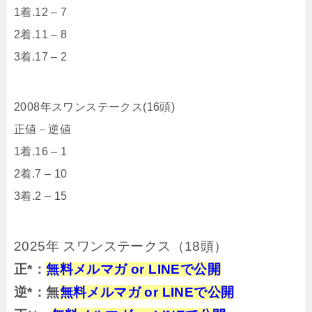
1着.12 – 7
2着.11 – 8
3着.17 – 2
2008年スワンステークス(16頭)
正値－逆値
1着.16 – 1
2着.7 – 10
3着.2 – 15
2025年 スワンステークス（18頭）
正*：
無料メルマガ or LINEで公開
逆*：無
無料メルマガ or LINEで公開