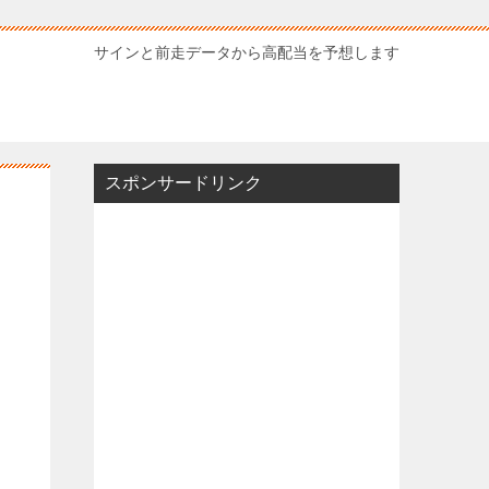
サインと前走データから高配当を予想します
スポンサードリンク