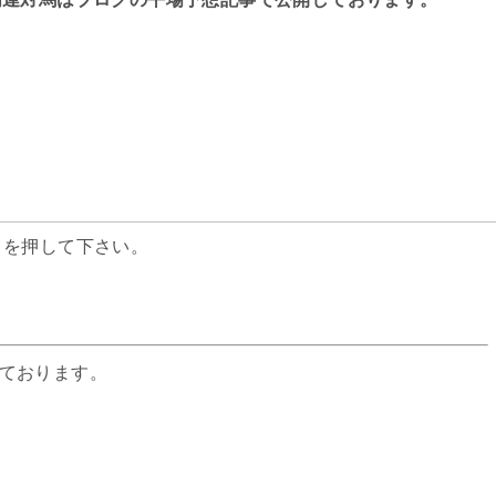
」を押して下さい。
ております。