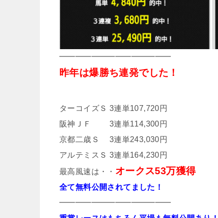
━━━━━━━━━━━━━━
昨年は爆勝ち連発でした！
ターコイズＳ 3連単107,720円
阪神ＪＦ 3連単114,300円
京都二歳Ｓ 3連単243,030円
アルテミスＳ 3連単164,230円
オークス53万獲得
最高風速は・・
全て無料公開されてました！
━━━━━━━━━━━━━━