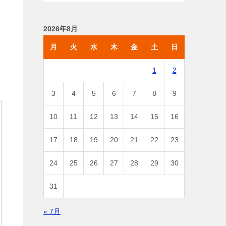
2026年8月
月
火
水
木
金
土
日
1
2
3
4
5
6
7
8
9
10
11
12
13
14
15
16
17
18
19
20
21
22
23
24
25
26
27
28
29
30
31
« 7月