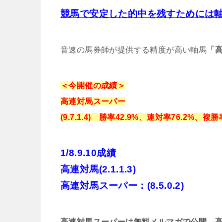
競馬で安定した的中を残すためには
音速の馬券師が提供する精度が高い軸馬
「
＜今開催の成績＞
高連対馬スーパー
(9.7.1.4) 勝率42.9
%、連対率76.2%、複勝率
1/8.9.10成績
高連対馬(2.1.1.3)
高連対馬スーパー：(8.5.0.2)
高連対馬スーパーは無料メルマガで公開、