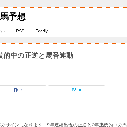
馬予想
ール
RSS
Feedly
連続的中の正逆と馬番連動
0
0
成杯のサインになります。9年連続出現の正逆と7年連続的中の馬