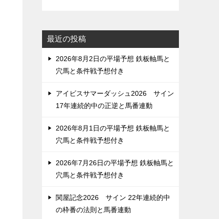
最近の投稿
2026年8月2日の平場予想 鉄板軸馬と
穴馬と条件戦予想付き
アイビスサマーダッシュ2026 サイン
17年連続的中の正逆と馬番連動
2026年8月1日の平場予想 鉄板軸馬と
穴馬と条件戦予想付き
2026年7月26日の平場予想 鉄板軸馬と
穴馬と条件戦予想付き
関屋記念2026 サイン 22年連続的中
の枠番の法則と馬番連動