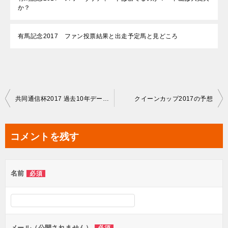
か？
有馬記念2017 ファン投票結果と出走予定馬と見どころ
投
共同通信杯2017 過去10年データから1点で的中！？
クイーンカップ2017の予想
稿
ナ
コメントを残す
ビ
ゲ
名前
必須
ー
シ
ョ
ン
メール（公開されません）