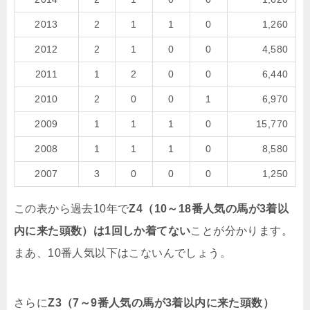
2013
2
1
1
0
1,260
2012
2
1
0
0
4,580
2011
1
2
0
0
6,440
2010
2
0
0
1
6,970
2009
1
1
1
0
15,770
2008
1
1
1
0
8,580
2007
3
0
0
0
1,250
この表から過去10年で
Z4（10～18番人気の馬が3着以
内に来た頭数）は1回しか着てない
ことが分かります。
まあ、10番人気以下はこないんでしょう。
さらに
Z3（7～9番人気の馬が3着以内に来た頭数）