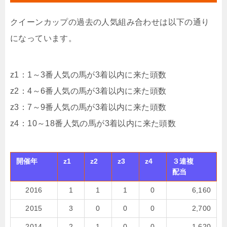
クイーンカップの過去の人気組み合わせは以下の通り
になっています。
z1：1～3番人気の馬が3着以内に来た頭数
z2：4～6番人気の馬が3着以内に来た頭数
z3：7～9番人気の馬が3着以内に来た頭数
z4：10～18番人気の馬が3着以内に来た頭数
開催年
z1
z2
z3
z4
３連複
配当
2016
1
1
1
0
6,160
2015
3
0
0
0
2,700
2014
2
1
0
0
1,620