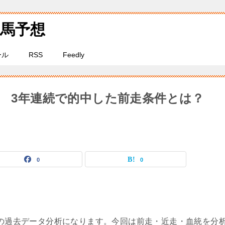
馬予想
ール
RSS
Feedly
析 3年連続で的中した前走条件とは？
0
0
阪杯の過去データ分析になります。今回は前走・近走・血統を分