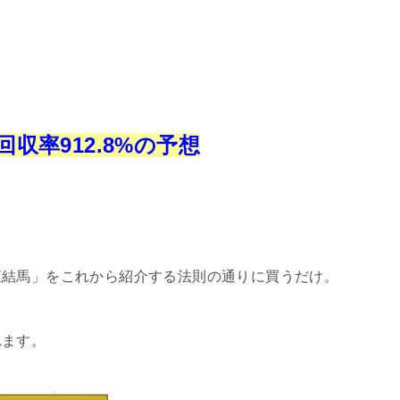
収率912.8%の予想
直結馬」をこれから紹介する法則の通りに買うだけ。
れます。