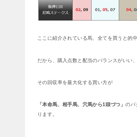
ここに紹介されている馬、全てを買うと的
だから、購入点数と配当のバランスがいい
その回収率を最大化する買い方が
「本命馬、相手馬、穴馬から1頭づつ」
のパ
ります。