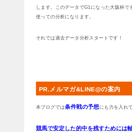
します。このデータでG1になった大阪杯で
使っての分析になります。
それでは過去データ分析スタートです！
PR.メルマガ&LINE@の案内
条件戦の予想
本ブログでは
にも力を入れ
競馬で安定した的中を残すためには