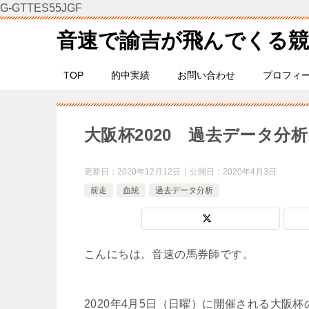
G-GTTES55JGF
音速で諭吉が飛んでくる競
TOP
的中実績
お問い合わせ
プロフィ
大阪杯2020 過去データ分
更新日：
2020年12月12日
公開日：
2020年4月3日
前走
血統
過去データ分析
こんにちは。音速の馬券師です。
2020年4月5日（日曜）に開催される大