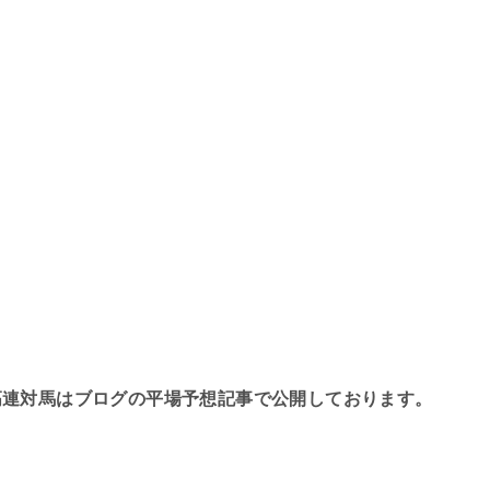
高連対馬はブログの平場予想記事で公開しております。