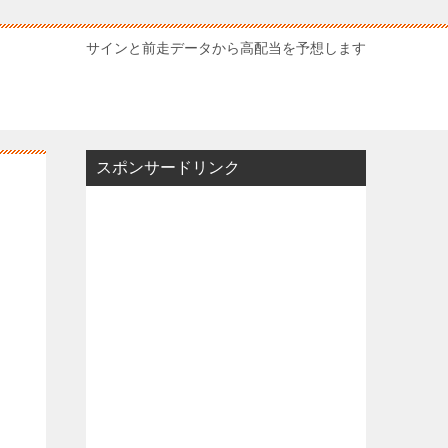
サインと前走データから高配当を予想します
スポンサードリンク