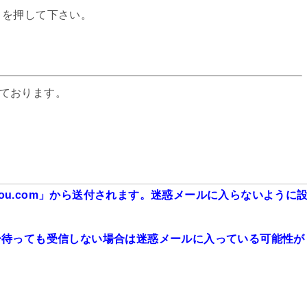
」を押して下さい。
ております。
bayosou.com」から送付されます。迷惑メールに入らないように
分待っても受信しない場合は迷惑メールに入っている可能性が