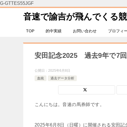
G-GTTES55JGF
音速で諭吉が飛んでくる競
TOP
的中実績
お問い合わせ
プロフィ
安田記念2025 過去9年で
公開日：
2025年6月8日
血統
過去データ分析
こんにちは。音速の馬券師です。
2025年6月8日（日曜）に開催される安田