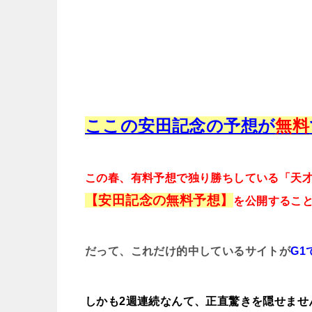
ここの安田記念の予想が
無料
この春、有料予想で独り勝ちしている「天才
【安田記念の無料予想】
を公開するこ
だって、これだけ的中しているサイトが
G1
しかも2週連続なんて、正直驚きを隠せませ