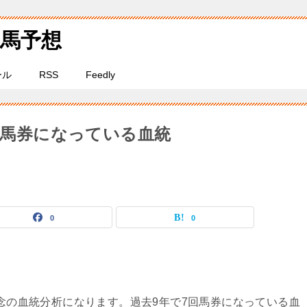
馬予想
ール
RSS
Feedly
7回馬券になっている血統
0
0
記念の血統分析になります。過去9年で7回馬券になっている血