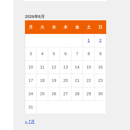
2026年8月
月
火
水
木
金
土
日
ま
1
2
3
4
5
6
7
8
9
10
11
12
13
14
15
16
17
18
19
20
21
22
23
24
25
26
27
28
29
30
31
« 7月