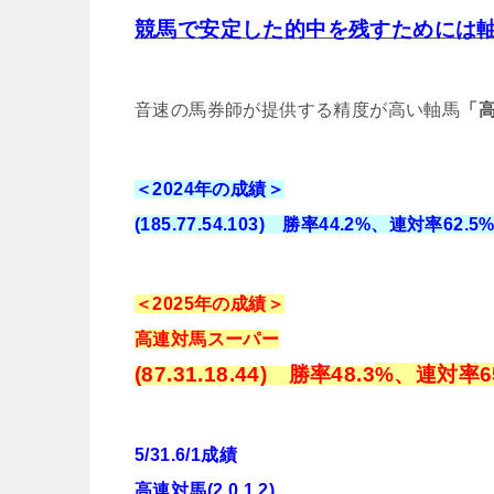
競馬で安定した的中を残すためには
音速の馬券師が提供する精度が高い軸馬
「
＜2024年の成績＞
(185.77.54.103) 勝率44.2
%、連対率62.5%
＜2025年の成績＞
高連対馬スーパー
(87.31.18.44) 勝率48.3
%、連対率65
5/31.6/1成績
高連対馬(2.0.1.2)