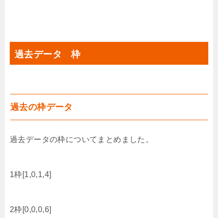
過去データ 枠
過去の枠データ
過去データの枠についてまとめました。
1枠[1,0,1,4]
2枠[0,0,0,6]