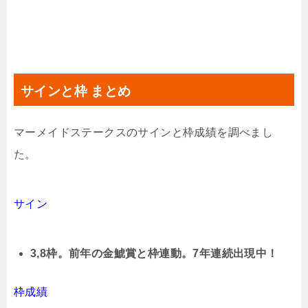
サインと枠 まとめ
マーメイドステークスのサインと枠成績を調べまし
た。
サイン
3,8枠。前年の金鯱賞と枠連動。7年連続出現中！
枠成績