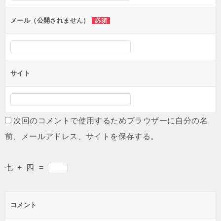
ョ
ン
メール（公開されません）
必須
サイト
次回のコメントで使用するためブラウザーに自分の名
前、メールアドレス、サイトを保存する。
七
+
四
=
コメント