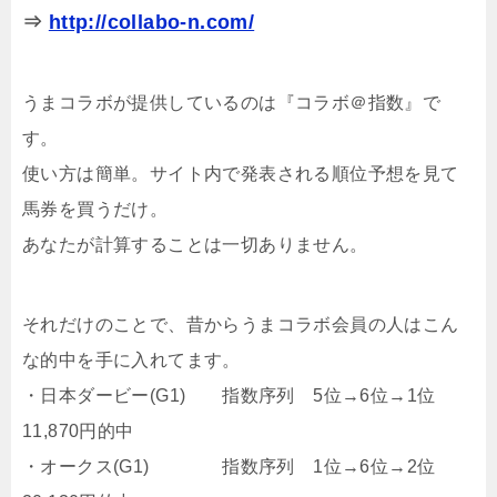
⇒
http://collabo-n.com/
うまコラボが提供しているのは『コラボ＠指数』で
す。
使い方は簡単。サイト内で発表される順位予想を見て
馬券を買うだけ。
あなたが計算することは一切ありません。
それだけのことで、昔からうまコラボ会員の人はこん
な的中を手に入れてます。
・日本ダービー(G1) 指数序列 5位→6位→1位
11,870円的中
・オークス(G1) 指数序列 1位→6位→2位