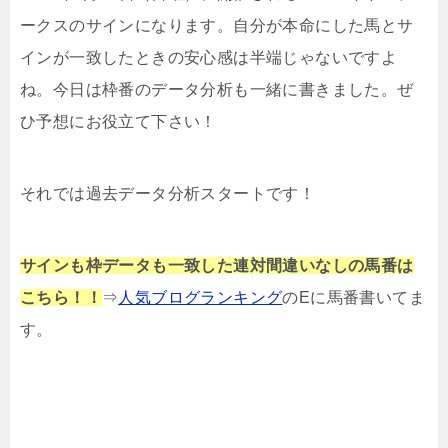
ークスのサインになります。自分が本命にした馬とサ
インが一致したときの安心感は半端じゃないですよ
ね。今日は枠番のデータ分析も一緒に書きました。ぜ
ひ予想にお役立て下さい！
それでは過去データ分析スタートです！
サインも枠データも一致した連対間違いなしの馬番は
こちら！！
⇒
人気ブログランキング
のEに馬番書いてま
す。