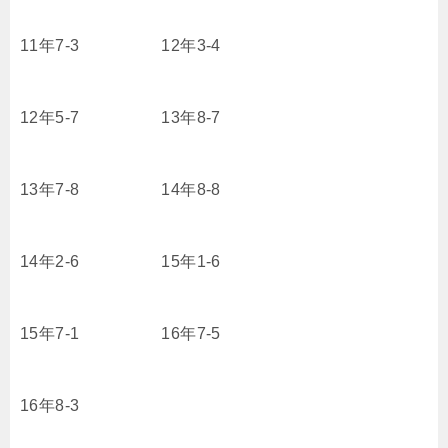
11年7-3 12年3-4
12年5-7 13年8-7
13年7-8 14年8-8
14年2-6 15年1-6
15年7-1 16年7-5
16年8-3