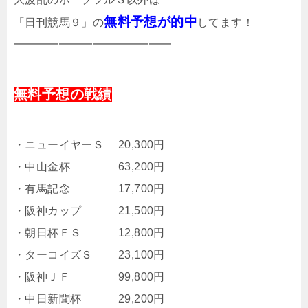
無料予想が的中
「日刊競馬９」の
してます！
━━━━━━━━━━━━━━
無料予想の戦績
・ニューイヤーＳ 20,300円
・中山金杯 63,200円
・有馬記念 17,700円
・阪神カップ 21,500円
・朝日杯ＦＳ 12,800円
・ターコイズＳ 23,100円
・阪神ＪＦ 99,800円
・中日新聞杯 29,200円