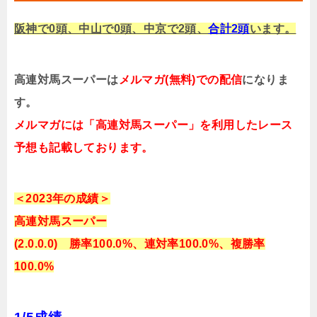
阪神で0頭、中山
で0頭、中京で2頭、
合計2
頭
います。
高連対馬スーパーは
メルマガ(無料
)での配信
になりま
す。
メルマガには「高連対馬スーパー」を利用したレース
予想も記載しております。
＜2023年の成績＞
高連対馬スーパー
(2.0.0.0) 勝率100.0
%、連対率100.0%、複勝率
100.0
%