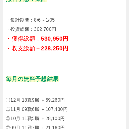
・集計期間：8/6～1/05
・投資総額：302,700円
・獲得総額：
530,950円
・収支総額＋
228,250円
───────────────────
毎月の無料予想結果
◎12月 18戦9勝 ＋69,260円
◎11月 09戦6勝 ＋107,430円
◎10月 11戦5勝 ＋28,100円
◎09月 11戦7勝 ＋21,160円