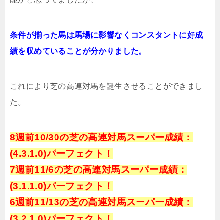
条件が揃った馬は馬場に影響なくコンスタントに好成
績を収めていることが分かりました。
これにより芝の高連対馬を誕生させることができまし
た。
8週前10/30の芝の高連対馬スーパー成績：
(4.3.1.0)パーフェクト！
7週前11/6の芝の高連対馬スーパー成績：
(3.1.1.0)パーフェクト！
6週前11/13の芝の高連対馬スーパー成績：
(3.2.1.0)パーフェクト！