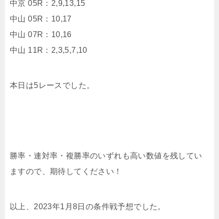
中京 05R：2,9,13,15
中山 05R：10,17
中山 07R：10,16
中山 11R：2,3,5,7,10
本日は5レースでした。
勝率・連対率・複勝率のいずれも高い数値を残してい
ますので、期待してください！
以上、2023年1月8日の条件戦予想でした。