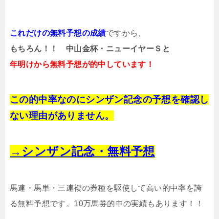
これだけの無料予想の成績
ですから、
もちろん！！ 中山金杯・ニューイヤーＳと
年明けから
無料予想が的中しています！
この的中率なのにシンザン記念の予想を確認し
ない理由がありません。
→シンザン記念・無料予想
馬連・馬単・三連複の券種を駆使して高い的中率を誇
る無料予想です。10万馬券的中の実績もあります！！