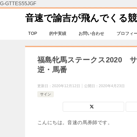
G-GTTES55JGF
音速で諭吉が飛んでくる競
TOP
的中実績
お問い合わせ
プロフィ
福島牝馬ステークス2020 
逆・馬番
更新日：
2020年12月12日
公開日：
2020年4月23日
サイン
こんにちは。音速の馬券師です。