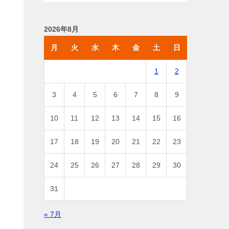
2026年8月
月
火
水
木
金
土
日
1
2
3
4
5
6
7
8
9
10
11
12
13
14
15
16
17
18
19
20
21
22
23
24
25
26
27
28
29
30
31
« 7月