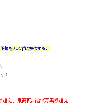
の予想をぶれずに提供する。
す。
ょう！
馬券超え、最高配当は2万馬券超え