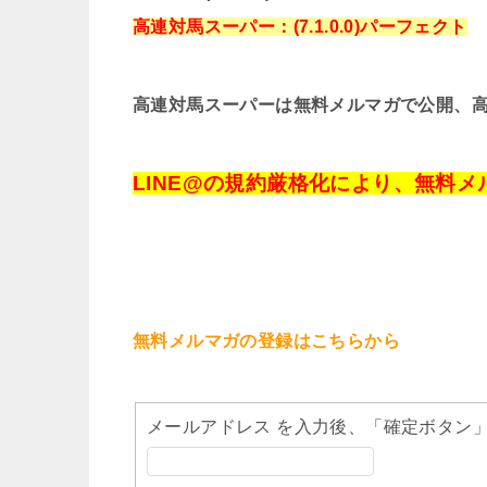
高連対馬スーパー：(7.1.0.0)パーフェクト
高連対馬スーパーは無料メルマガで公開、
LINE@の規約厳格化により、無料
無料メルマガの登録はこちらから
メールアドレス を入力後、「確定ボタン