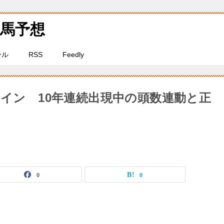
馬予想
ール
RSS
Feedly
サイン 10年連続出現中の頭数連動と正
0
0