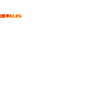
勝率82.4
%