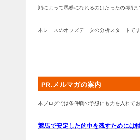
順によって馬券になれるのはたったの4頭ま
本レースのオッズデータの分析スタートで
PR.メルマガの案内
本ブログでは条件戦の予想にも力を入れて
競馬で安定した的中を残すためには