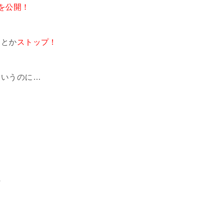
を公開！
ことか
ストップ！
というのに…
に