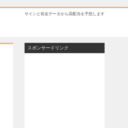
サインと前走データから高配当を予想します
スポンサードリンク