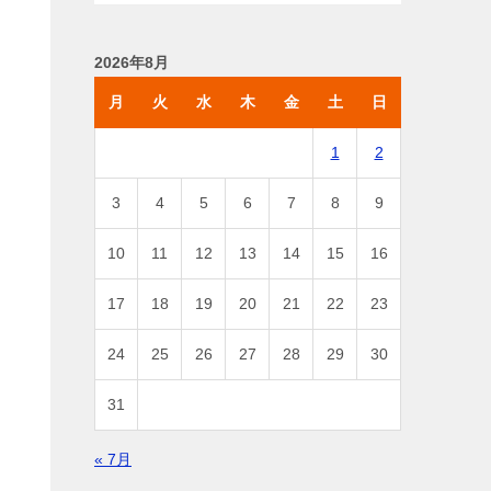
2026年8月
月
火
水
木
金
土
日
1
2
3
4
5
6
7
8
9
10
11
12
13
14
15
16
17
18
19
20
21
22
23
24
25
26
27
28
29
30
31
« 7月