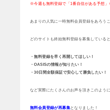
※今週も無料登録で「1番自信がある予想」
あまりの人気に一時無料会員登録をあろう
どのサイトも終始無料登録を募集している
・無料登録を早く再開してほしい！
・OASISの情報が知りたい！
・30日間全額保証で安心して勝負したい！
など実際にたくさんのお声を頂きこのよう
無料会員登録が再募集
となりました！