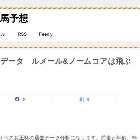
馬予想
ール
RSS
Feedly
過去データ ルメール&ノームコアは飛ぶ
0
0
エリザベス女王杯の過去データ分析になります。前走と年齢、枠