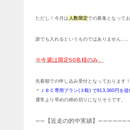
ただし！今月は
人数限定
での募集となって
誰でも入れるというものではありません…
※今週は限定50名様のみ。
先着順での申し込み受付となっております
＊
ＪＢＣ専用プラン(３鞍) で913,360円を提
通常より早めの締め切りになりそうです。
【近走の的中実績】
ーー
ーーーーーー