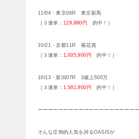
11/04・東京06R 東京新馬
［３連単：
129,880円
的中！］
10/21・京都11R 菊花賞
［３連単：
1,005,900円
的中！］
10/13・新潟07R 3歳上500万
［３連単：
1,581,900円
的中！］
ーーーーーーーーーーーーーーーーーーー
そんな圧倒的人気を誇るOASISが