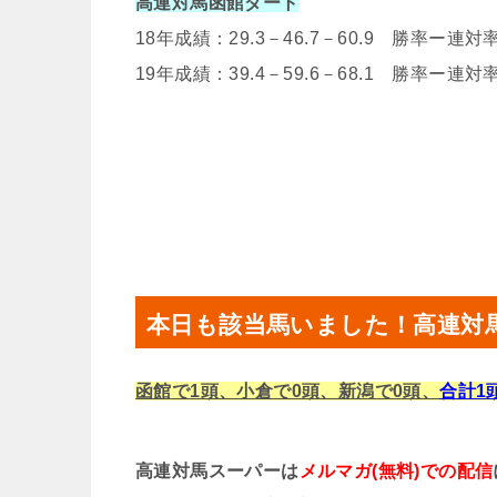
高連対馬函館ダート
18年成績：29.3－46.7－60.9 勝率ー連
19年成績：39.4－59.6－68.1 勝率ー連
本日も該当馬いました！高連対
函館
で1頭、小倉で0頭、新潟で0頭、
合計1
高連対馬スーパーは
メルマガ(無料
)での配信