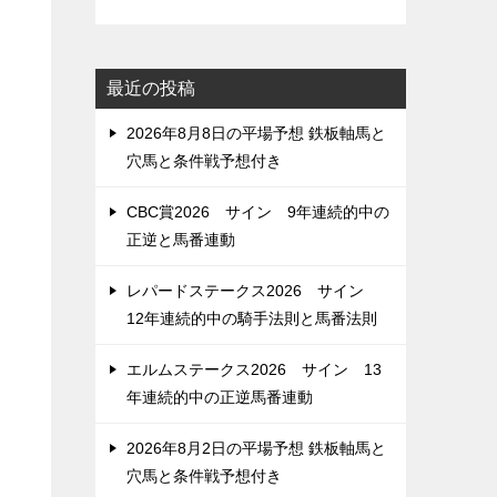
最近の投稿
2026年8月8日の平場予想 鉄板軸馬と
穴馬と条件戦予想付き
CBC賞2026 サイン 9年連続的中の
正逆と馬番連動
レパードステークス2026 サイン
12年連続的中の騎手法則と馬番法則
エルムステークス2026 サイン 13
年連続的中の正逆馬番連動
2026年8月2日の平場予想 鉄板軸馬と
穴馬と条件戦予想付き