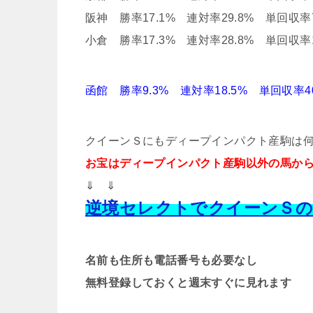
阪神 勝率17.1% 連対率29.8% 単回収率
小倉 勝率17.3% 連対率28.8% 単回収率
函館 勝率9.3% 連対率18.5% 単回収率
クイーンＳにもディープインパクト産駒は
お宝はディープインパクト産駒以外の馬から探し
⇓ ⇓
逆境セレクトでクイーンＳの
名前も住所も電話番号も必要なし
無料登録しておくと週末すぐに見れます