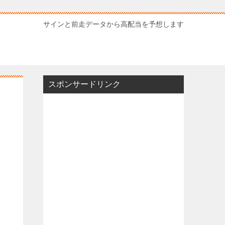
サインと前走データから高配当を予想します
スポンサードリンク