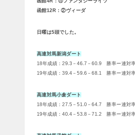
函館4R：⑪ファンタジーライツ
函館12R：②ヴィーダ
日曜は5頭でした。
高連対馬新潟ダート
18年成績：29.3－46.7－60.9 勝率ー連
19年成績：39.4－59.6－68.1 勝率ー連
高連対馬小倉ダート
18年成績：27.5－51.0－64.7 勝率ー連
19年成績：40.4－53.8－71.2 勝率ー連