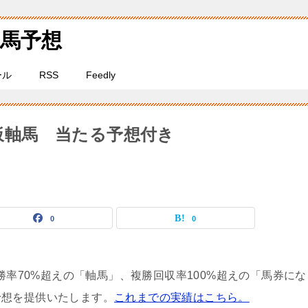
馬予想
ール
RSS
Feedly
鉄板軸馬 当たる予想付き
0
0
複勝率70%超えの「軸馬」、複勝回収率100%超えの「馬券にな
予想を提供いたします。
これまでの実績はこちら。