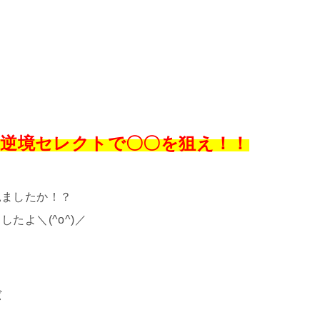
逆境セレクトで〇〇を狙え！！
見ましたか！？
たよ＼(^o^)／
バ