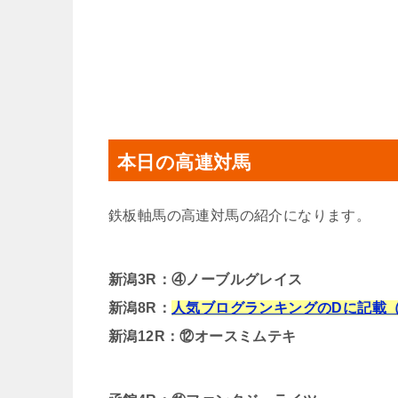
本日の高連対馬
鉄板軸馬の高連対馬の紹介になります。
新潟3R：④ノーブルグレイス
新潟8R：
人気ブログランキングのDに記載
新潟12R：⑫オースミムテキ