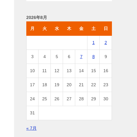
2026年8月
月
火
水
木
金
土
日
1
2
3
4
5
6
7
8
9
10
11
12
13
14
15
16
17
18
19
20
21
22
23
24
25
26
27
28
29
30
31
« 7月