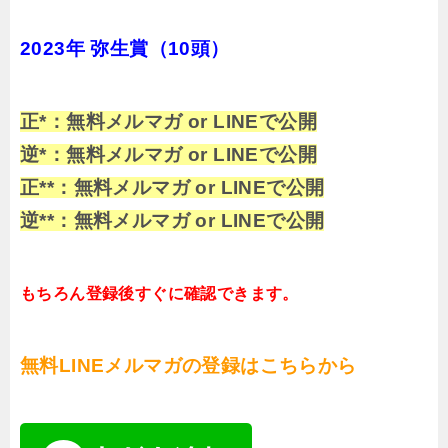
2023年 弥生賞（10頭）
正*：無料メルマガ or LINEで公開
逆*：無料メルマガ or LINEで公開
正**：無料メルマガ or LINEで公開
逆**：無料メルマガ or LINEで公開
もちろん登録後すぐに確認できます。
無料LINEメルマガの登録はこちらから