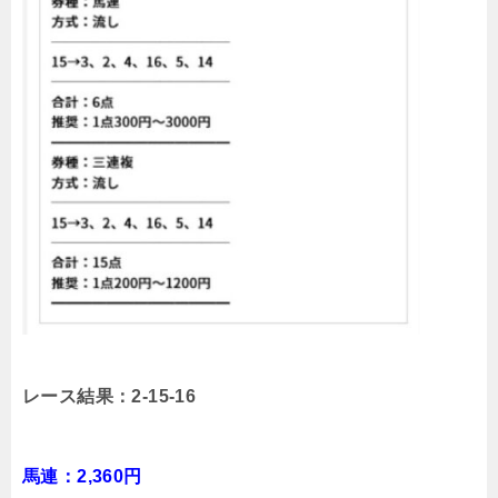
レース結果：2-15-16
馬連：2,360円