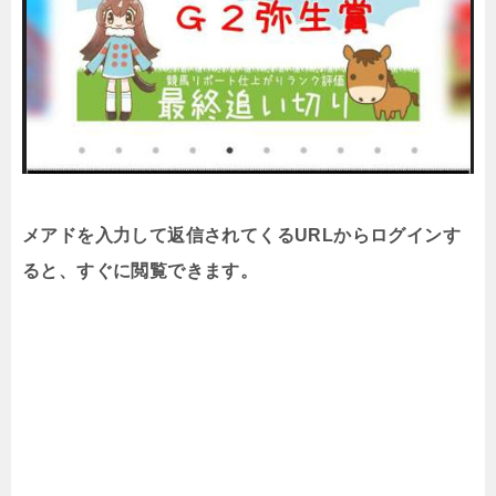
メアドを入力して返信されてくるURLからログインす
ると、すぐに閲覧できます。