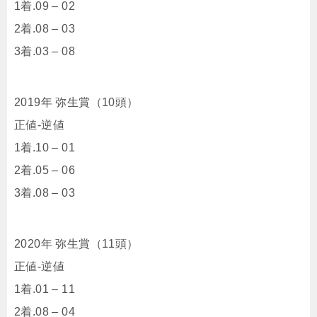
1着.09 – 02
2着.08 – 03
3着.03 – 08
2019年 弥生賞（10頭）
正値-逆値
1着.10 – 01
2着.05 – 06
3着.08 – 03
2020年 弥生賞（11頭）
正値-逆値
1着.01 – 11
2着.08 – 04