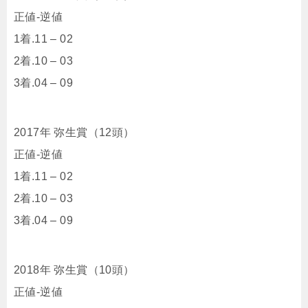
正値-逆値
1着.11 – 02
2着.10 – 03
3着.04 – 09
2017年 弥生賞（12頭）
正値-逆値
1着.11 – 02
2着.10 – 03
3着.04 – 09
2018年 弥生賞（10頭）
正値-逆値