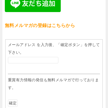
無料メルマガの登録はこちらから
メールアドレス を入力後、「確定ボタン」を押して
下さい。
重賞有力情報の発信も無料メルマガで行っておりま
す。