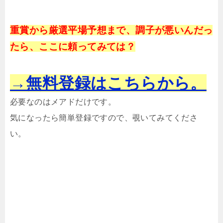
重賞から厳選平場予想まで、調子が悪いんだっ
たら、ここに頼ってみては？
→無料登録はこちらから。
必要なのはメアドだけです。
気になったら簡単登録ですので、覗いてみてくださ
い。