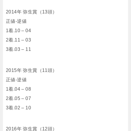
2014年 弥生賞（13頭）
正値-逆値
1着.10 – 04
2着.11 – 03
3着.03 – 11
2015年 弥生賞（11頭）
正値-逆値
1着.04 – 08
2着.05 – 07
3着.02 – 10
2016年 弥生賞（12頭）