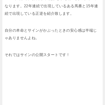
なります。22年連続で出現しているある馬番と15年連
続で出現している正逆を紹介致します。
自分の本命とサインがかぶったときの安心感は半端じ
ゃありませんよね。
それではサインの公開スタートです！