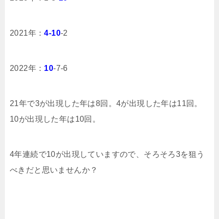
2021年：
4-10
-2
2022年：
10
-7-6
21年で3が出現した年は8回。4が出現した年は11回。
10が出現した年は10回。
4年連続で10が出現していますので、そろそろ3を狙う
べきだと思いませんか？