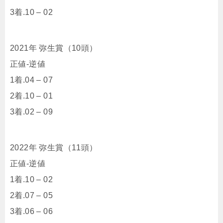
3着.10 – 02
2021年 弥生賞（10頭）
正値-逆値
1着.04 – 07
2着.10 – 01
3着.02 – 09
2022年 弥生賞（11頭）
正値-逆値
1着.10 – 02
2着.07 – 05
3着.06 – 06