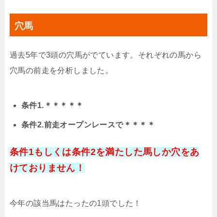
穴馬
過去5年で3頭の穴馬がでています。それぞれの馬から
穴馬の前走を分析しました。
条件1.＊＊＊＊＊
条件2.前走オープンレースで＊＊＊＊
条件1もしくは条件2を満たした馬しか穴をあ
けておりません！
今年の該当馬はたったの1頭でした！