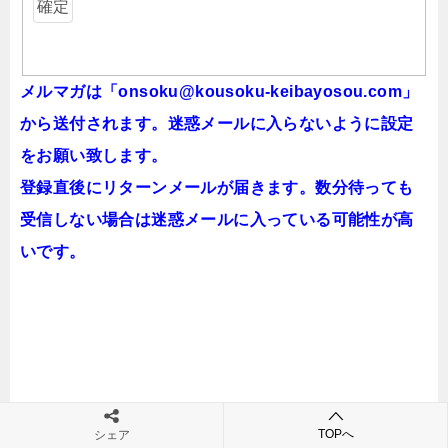
メルマガは「onsoku@kousoku-keibayosou.com」
から送付されます。迷惑メールに入らないように設定
をお願い致します。
登録直後にリターンメールが届きます。数分待っても
受信しない場合は迷惑メールに入っている可能性が高
いです。
TOPへ
シェア