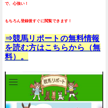
で、心強い！
もちろん登録後すぐに閲覧できます！
⇒競馬リポートの無料情報
を読む方はこちらから（無
料）。