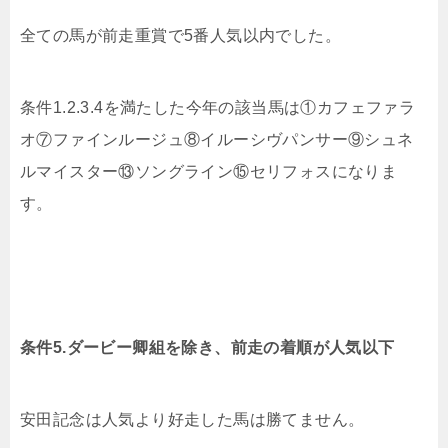
全ての馬が前走重賞で5番人気以内でした。
条件1.2.3.4を満たした今年の該当馬は①カフェファラ
オ⑦ファインルージュ⑧イルーシヴパンサー⑨シュネ
ルマイスター⑬ソングライン⑮セリフォスになりま
す。
条件5.ダービー卿組を除き、前走の着順が人気以下
安田記念は人気より好走した馬は勝てません。