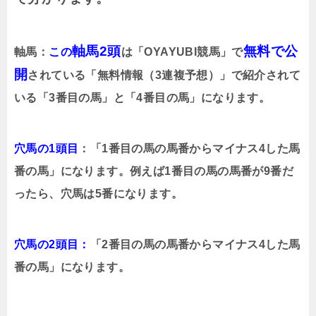
軸
馬2頭
無料で公
軸馬：
この
は「OYAYUBI競馬」で
開
されている「無料情報（3連複予想）」で紹介されて
いる「3番目の馬」と「4番目の馬」になります。
穴馬の1頭目
：「1番目の馬の馬番からマイナス4した馬
番の馬」になります。例えば1番目の馬の馬番が9番だ
ったら、穴馬は5番になります。
穴馬の2頭目：
「2番目の馬の馬番からマイナス4した馬
番の馬」になります。