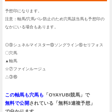
予想印になります。
注意：軸馬/穴馬バレ防止のため穴馬該当馬も予想印の
なかにいる場合もあります。
◎⑨シュネルマイスター⑬ソングライン⑮セリフォス
〇穴馬
▲軸馬
☆⑦ファインルージュ
△③⑯
この軸馬も穴馬も
「OYAYUBI競馬」で
無料で公開
されている「無料3連複予想」
で分かります。