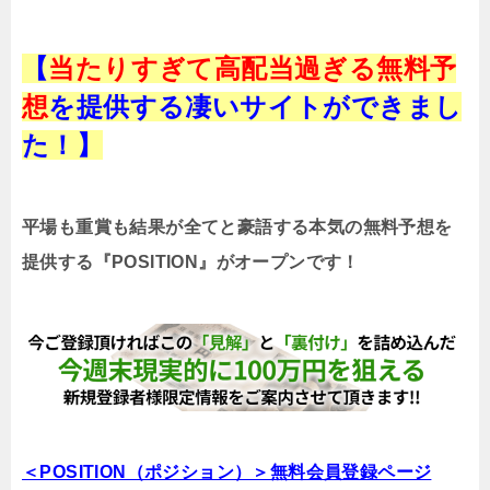
【
当たりすぎて高配当過ぎる無料予
想
を提供する凄いサイトができまし
た！】
平場も重賞も結果が全てと豪語する本気の無料予想を
提供する『POSITION』がオープンです！
＜POSITION（ポジション）＞無料会員登録ページ