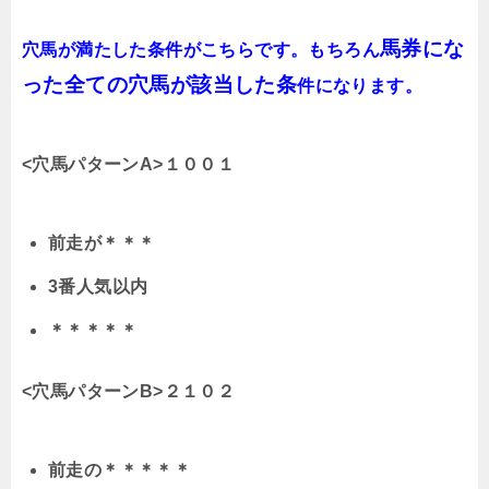
馬券にな
穴馬が満たした条件がこちらです。もちろん
った全ての穴馬が該当した条
件になります。
<穴馬パターンA>１００１
前走が＊＊＊
3番人気以内
＊＊＊＊＊
<穴馬パターンB>２１０２
前走の＊＊＊＊＊