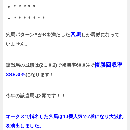
＊＊＊＊＊
＊＊＊＊＊＊＊
穴馬
穴馬パターンAかBを満たした
しか馬券になって
いません。
複勝回収率
該当馬の成績は(2.1.0.2)で複勝率60.0%で
388.0%
になります！
今年の該当馬は2頭です！！
オークスで指名した穴馬は10番人気で2着になり大波乱
を演出しました。