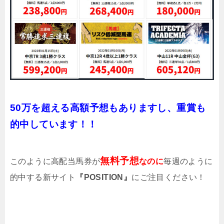
50万を超える高額予想もありますし、重賞も
的中しています！！
無料予想
このように高配当馬券が
なのに
毎週のように
的中する新サイト
『POSITION』
にご注目ください！