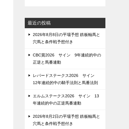
最近の投稿
2026年8月8日の平場予想 鉄板軸馬と
穴馬と条件戦予想付き
CBC賞2026 サイン 9年連続的中の
正逆と馬番連動
レパードステークス2026 サイン
12年連続的中の騎手法則と馬番法則
エルムステークス2026 サイン 13
年連続的中の正逆馬番連動
2026年8月2日の平場予想 鉄板軸馬と
穴馬と条件戦予想付き