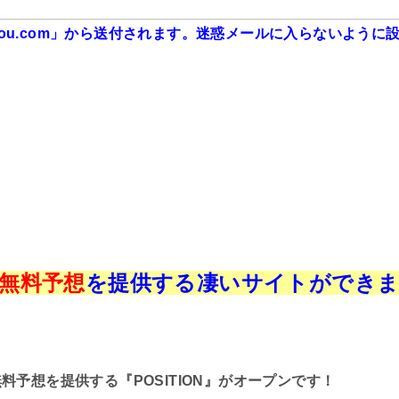
bayosou.com」から送付されます。迷惑メールに入らないように
無料予想
を提供する凄いサイトができ
予想を提供する『POSITION』がオープンです！