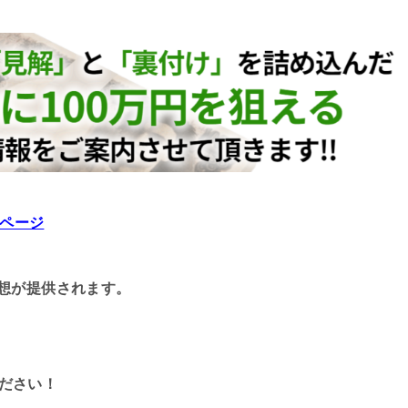
録ページ
予想が提供されます。
ださい！