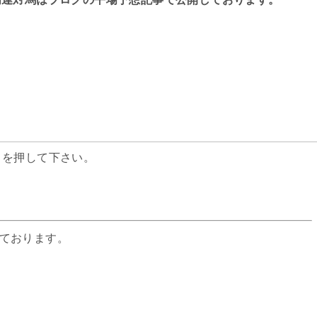
」を押して下さい。
ております。