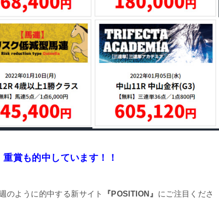
、重賞も的中しています！！
週のように的中する新サイト
『POSITION』
にご注目くださ