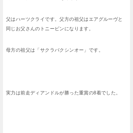
父はハーツクライです。父方の祖父はエアグルーヴと
同じお父さんのトニービンになります。
母方の祖父は「サクラバクシンオー」です。
実力は前走ディアンドルが勝った重賞の8着でした。