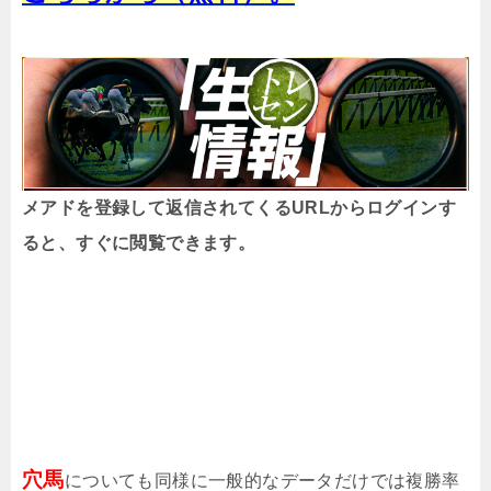
メアドを登録して返信されてくるURLからログインす
ると、すぐに閲覧できます。
穴馬
についても同様に一般的なデータだけでは複勝率