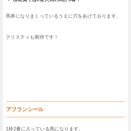
馬券になりまくっているうえに穴をあけております。
クリスティも期待です！
アフランシール
1枠2番に入っている馬になります。