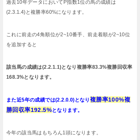
過去10年データにおいてP指数1位の馬の成績は
(2.3.1.4)と複勝率60%になります。
これに前走の4角順位が2~10番手、前走着順が2~10位
を追加すると
該当馬の成績は(2.2.1.1)となり複勝率83.3%複勝回収率
168.3%となります。
複勝率100%複
また近5年の成績では(2.2.0.0)となり
勝回収率192.5%
となります。
今年の該当馬はもちろん1頭になります。