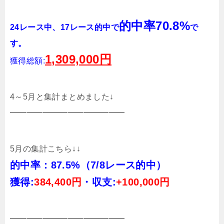
的中率70.8%
24レース中、17レース的中で
で
す。
1,309,000円
獲得総額:
4～5月と集計まとめました↓
━━━━━━━━━━━━━━
5月の集計こちら↓↓
的中率：87.5%（7/8レース的中）
獲得:
384,400円
・収支:
+100,000円
━━━━━━━━━━━━━━