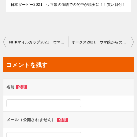
日本ダービー2021 ウマ娘の血統での的中が現実に！！買い目付！
投
NHKマイルカップ2021 ウマ娘からの血統で穴馬狙い
オークス2021 ウマ娘からの血統で穴馬狙い
稿
ナ
コメントを残す
ビ
ゲ
名前
必須
ー
シ
ョ
ン
メール（公開されません）
必須