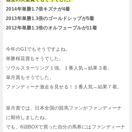
2014年単勝1.7倍キズナが4着
2013年単勝1.3倍のゴールドシップが5着
2012年単勝1.3倍のオルフェーブルが11着
今年のG1でもそうですよね。
単勝桜花賞もそうでした。
ソウルスターリング１強。１番人気→結果３着。
皐月賞もそうでした。
ファンディーナ激走を見せる！１番人気→結果７着。
皐月賞では、日本全国の競馬ファンがファンディーナ
に期待しましたね。
でも、6頭BOXで買った自分の馬券にはファンディーナ