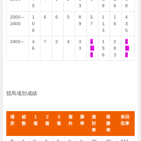
0
3
9
6
8
2000～
1
6
6
5
8
5.
1
1
4
2400
0
9
7
1.
6
3.
6
3
5
2400～
4
7
2
4
3
1
1
2
6
6
3
5.
9.
8.
5.
2
6
3
2
競馬場別成績
場
総
１
２
３
着
勝
連
複
単回
所
数
着
着
着
外
率
対
勝
収率
率
率