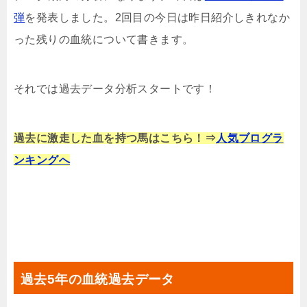
弾
を発表しました。2回目の今日は昨日紹介しきれなか
った残りの血統について書きます。
それでは過去データ分析スタートです！
過去に激走した血を持つ馬はこちら！⇒
人気ブログラ
ンキングへ
過去5年の血統過去データ