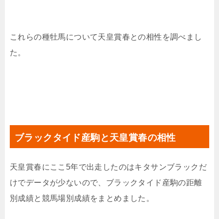
これらの種牡馬について天皇賞春との相性を調べまし
た。
ブラックタイド産駒と天皇賞春の相性
天皇賞春にここ5年で出走したのはキタサンブラックだ
けでデータが少ないので、ブラックタイド産駒の距離
別成績と競馬場別成績をまとめました。