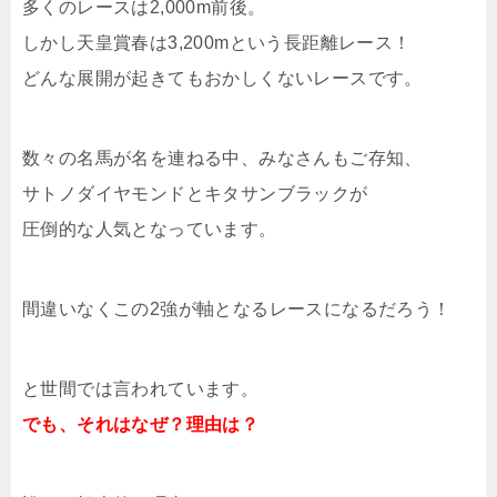
多くのレースは2,000m前後。
しかし天皇賞春は3,200mという長距離レース！
どんな展開が起きてもおかしくないレースです。
数々の名馬が名を連ねる中、みなさんもご存知、
サトノダイヤモンドとキタサンブラックが
圧倒的な人気となっています。
間違いなくこの2強が軸となるレースになるだろう！
と世間では言われています。
でも、それはなぜ？理由は？