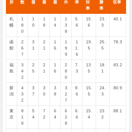
所
数
着
着
着
外
率
対
勝
収率
率
率
札
1
1
1
1
1
5.
15.
23.
40.1
幌
8
0
8
4
3
6
6
3
0
8
函
2
3
2
1
1
1
19.
25.
78.3
館
6
1
1
6
9
1.
5
5
7
9
6
福
3
2
2
1
2
7.
13.
18.
83.2
島
4
5
1
6
8
3
5
1
2
0
新
4
3
3
3
3
8.
15.
24.
80.9
潟
3
7
0
8
2
6
5
3
2
7
東
8
5
7
6
6
6.
15.
23.
88.1
京
1
4
2
4
2
6
4
2
8
8