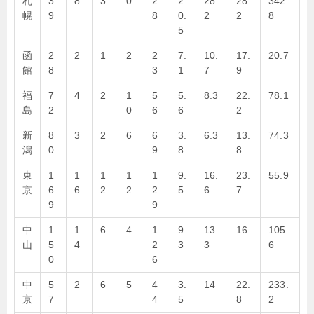
札
3
8
3
0
2
2
28.
28.
342.
幌
9
8
0.
2
2
8
5
函
2
2
1
2
2
7.
10.
17.
20.7
館
8
3
1
7
9
福
7
4
2
1
5
5.
8.3
22.
78.1
島
2
0
6
6
2
新
8
3
2
6
6
3.
6.3
13.
74.3
潟
0
9
8
8
東
1
1
1
1
1
9.
16.
23.
55.9
京
6
6
2
2
2
5
6
7
9
9
中
1
1
6
4
1
9.
13.
16
105.
山
5
4
2
3
3
6
0
6
中
5
2
6
5
4
3.
14
22.
233.
京
7
4
5
8
2