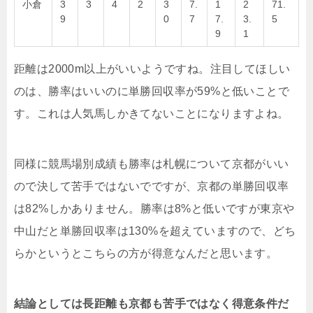
小倉
3
3
4
2
3
7.
1
2
71.
9
0
7
7.
3.
5
9
1
距離は2000m以上がいいようですね。注目してほしい
のは、勝率はいいのに単勝回収率が59%と低いことで
す。これは人気馬しかきてないことになりますよね。
同様に競馬場別成績も勝率は札幌について京都がいい
ので決して苦手ではないでですが、京都の単勝回収率
は82%しかありません。勝率は8%と低いですが東京や
中山だと単勝回収率は130%を超えていますので、どち
らかというとこちらの方が得意なんだと思います。
結論としては長距離も京都も苦手ではなく得意条件だ