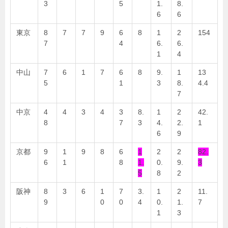
3
5
1.
8.
6
6
東京
8
7
7
9
6
8
1
2
154
7
4
6.
6.
1
4
中山
7
6
1
7
6
8
9.
1
13
5
1
3
8.
4.4
7
中京
4
4
3
4
3
8.
1
2
42.
8
7
3
4.
2.
1
6
9
京都
9
1
9
8
6
1
2
2
82.
6
1
8
1.
0.
9.
3
5
8
2
阪神
8
3
6
1
7
3.
1
2
11.
9
0
0
4
0.
1.
7
1
3