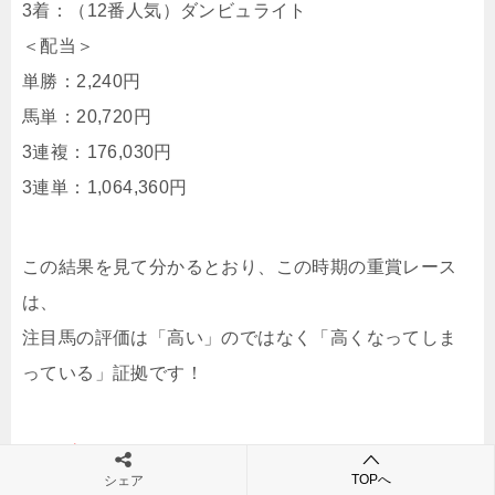
3着：（12番人気）ダンビュライト
＜配当＞
単勝：2,240円
馬単：20,720円
3連複：176,030円
3連単：1,064,360円
この結果を見て分かるとおり、この時期の重賞レース
は、
注目馬の評価は「高い」のではなく「高くなってしま
っている」証拠です！
オッズはあてにならない！
TOPへ
シェア
最近の重賞では「人気が一人歩き」している傾向があ