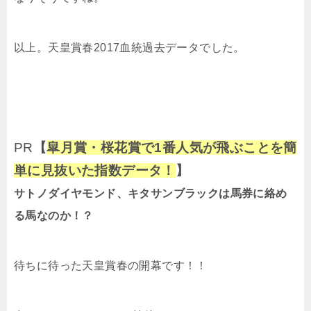
以上。天皇賞春2017血統過去データでした。
PR
【
皐月賞・桜花賞で1番人気が飛ぶことを簡
単に見抜いた指数データ！
】
サトノダイヤモンド、キタサンブラックは馬券に絡め
る馬なのか！？
待ちに待った天皇賞春の開幕です！！