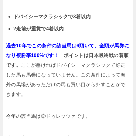
ドバイシーマクラシックで3着以内
2走前が重賞で4着以内
過去10年でこの条件の該当馬は6頭いて、全頭が馬券に
なり複勝率100%です！
ポイントは日本最終戦の着順
です。
ここが悪ければドバイシーマクラシックで好走
した馬も馬券になっていません。この条件によって海
外の馬場があっただけの馬も買い目から外すことがで
きます。
今年の該当馬は②ドゥレッツァです。