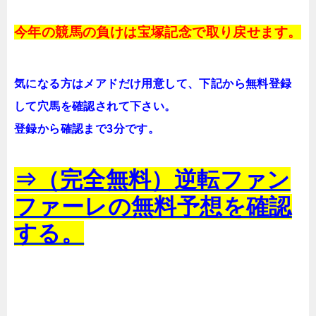
今年の競馬の負けは宝塚記念で取り戻せます。
気になる方はメアドだけ用意して、下記から無料登録
して穴馬を確認されて下さい。
登録から確認まで3分です。
⇒（完全無料）逆転ファン
ファーレの無料予想を確認
する。