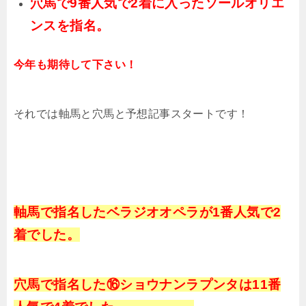
穴馬で9番人気で2着に入ったソールオリエ
ンスを指名。
今年も期待して下さい！
それでは軸馬と穴馬と予想記事スタートです！
軸馬で指名したベラジオオペラが1番人気で2
着でした。
穴馬で指名した⑯ショウナンラプンタは11番