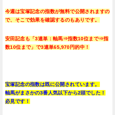
今週は宝塚記念の指数が無料で公開されますの
で、そこで効果を確認するのもありです。
安田記念も「3連単：軸馬⇒指数10位まで⇒指
数10位まで」で3連単65,970円的中！
宝塚記念の指数は既に公開されています。
軸馬がまさかの3番人気以下から2頭でした！
必見です！