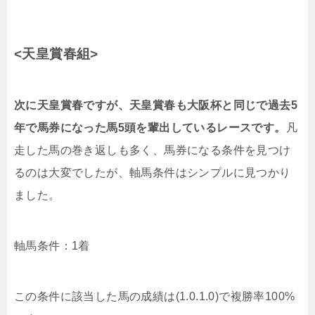
<天皇賞春組>
次に天皇賞春ですが、天皇賞春も大阪杯と同じで過去5
年で馬券になった馬5頭を輩出しているレースです。
凡
走した馬の巻き返しも多く、馬券になる条件を見つけ
るのは大変でしたが、軸馬条件はシンプルに見つかり
ました。
軸馬条件：1着
この条件に該当した馬の成績は(1.0.1.0)で複勝率100%