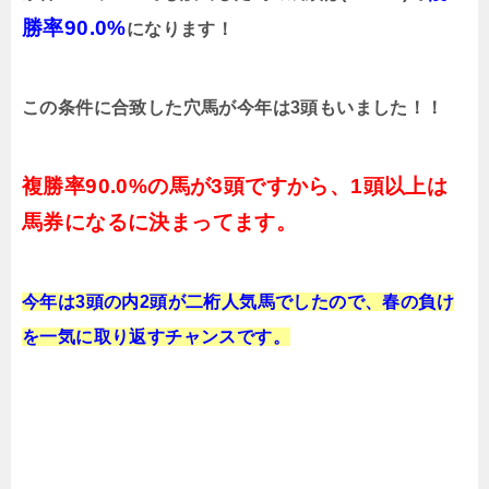
勝率90.0%
になります！
この条件に合致した穴馬が今年は3頭もいました！！
複勝率90.0%の馬が3頭ですから、1頭以上は
馬券になるに決まってます。
今年は3頭の内2頭が二桁人気馬でしたので、春の負け
を一気に取り返すチャンスです。