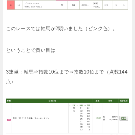
このレースでは軸馬が2頭いました（ピンク色）。
ということで買い目は
3連単：軸馬⇒指数10位まで⇒指数10位まで（点数144
点）