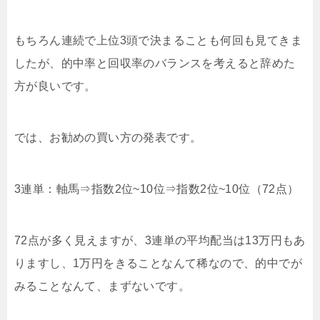
もちろん連続で上位3頭で決まることも何回も見てきま
したが、的中率と回収率のバランスを考えると辞めた
方が良いです。
では、お勧めの買い方の発表です。
3連単：軸馬⇒指数2位~10位⇒指数2位~10位（72点）
72点が多く見えますが、3連単の平均配当は13万円もあ
りますし、1万円をきることなんて稀なので、的中でが
みることなんて、まずないです。