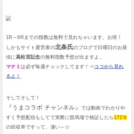
1R～6Rまでの指数は無料で見れちゃいます。お得！
北条氏
しかもサイト運営者の
のブログで日曜日のお昼
頃に
高松宮記念
の無料指数予想が出ますよ。
マナミ
は必ず毎週チェックしてます！⇒
ココから見れ
るよ！
そしてそして！
『うまコラボ チャンネル』
では動画でわかりや
すく予想配信もしてて実際に競馬場で検証したら
172％
の回収率ですって。凄い～☆