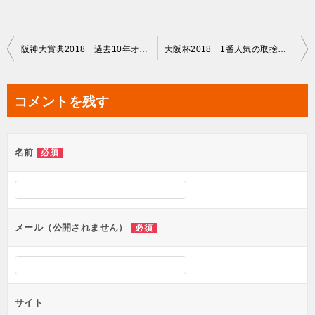
投
阪神大賞典2018 過去10年オッズ分析と1番人気
大阪杯2018 1番人気の取捨と今年の人気の組み合わせ
稿
ナ
コメントを残す
ビ
ゲ
名前
必須
ー
シ
ョ
ン
メール（公開されません）
必須
サイト