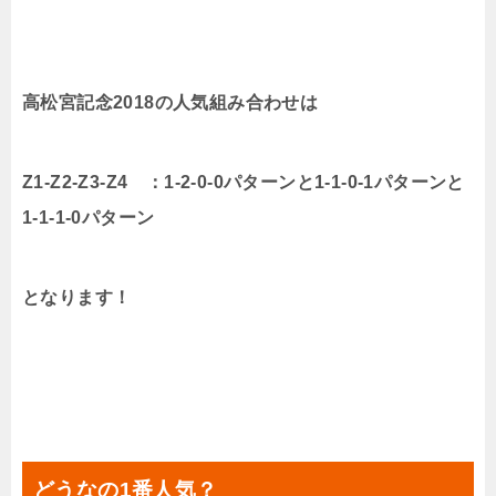
高松宮記念2018の人気組み合わせは
Z1-Z2-Z3-Z4 ：1-2-0-0パターンと1-1-0-1パターンと
1-1-1-0パターン
となります！
どうなの1番人気？