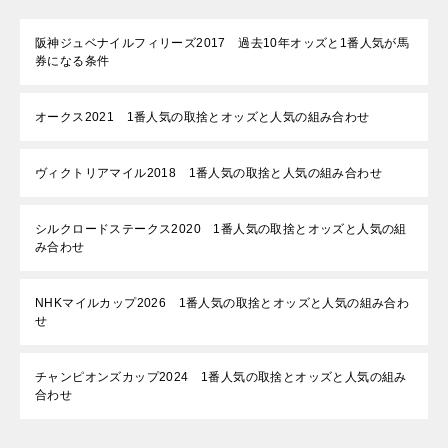
阪神ジュベナイルフィリーズ2017 過去10年オッズと1番人気が馬
券になる条件
オークス2021 1番人気の取捨とオッズと人気の組み合わせ
ヴィクトリアマイル2018 1番人気の取捨と人気の組み合わせ
シルクロードステークス2020 1番人気の取捨とオッズと人気の組
み合わせ
NHKマイルカップ2026 1番人気の取捨とオッズと人気の組み合わ
せ
チャンピオンズカップ2024 1番人気の取捨とオッズと人気の組み
合わせ