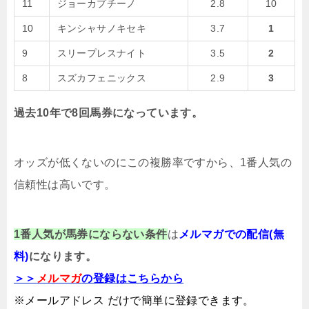
11
ジョーカプチーノ
2.8
10
10
キンシャサノキセキ
3.7
1
9
スリープレスナイト
3.5
2
8
スズカフェニックス
2.9
3
過去10
年で8
回馬券になっています
。
オッズが低くないのにこの複勝率ですから、1番人気の
信頼性は高いです。
1番人気が馬券にならない条件
は
メルマガでの配信(無
料
)
になります。
＞＞
メルマガ
の登録はこちらから
※メールアドレス だけで簡単に登録できます。