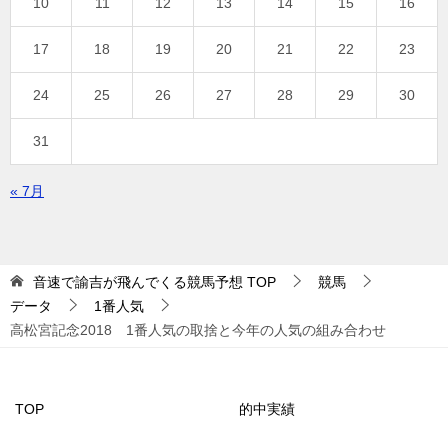
10
11
12
13
14
15
16
17
18
19
20
21
22
23
24
25
26
27
28
29
30
31
« 7月
音速で諭吉が飛んでくる競馬予想
TOP
競馬
データ
1番人気
高松宮記念2018 1番人気の取捨と今年の人気の組み合わせ
TOP
的中実績