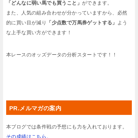
「どんなに弱い馬でも買うこと」
ができます。
また、人気の組み合わせが分かっていますから、必然
的に買い目が減り
「
少点数で万馬券ゲットする」
よう
な上手な買い方ができます！
本レースのオッズデータの分析スタートです！！
PR.メルマガの案内
本ブログでは条件戦の予想にも力を入れております。
その成績はこちら。