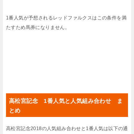
1番人気が予想されるレッドファルクスはこの条件を満
たすため馬券になりません。
高松宮記念 1番人気と
人気組み合わせ ま
とめ
高松宮記念2018の人気組み合わせと1番人気は以下の通