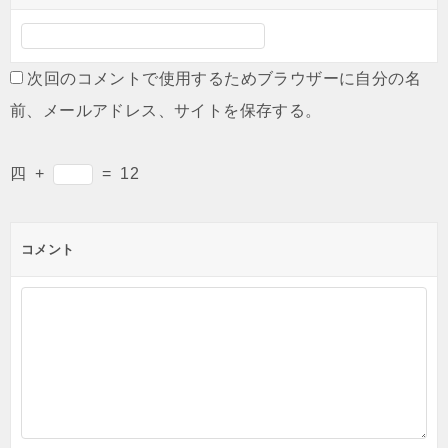
次回のコメントで使用するためブラウザーに自分の名
前、メールアドレス、サイトを保存する。
四
+
=
12
コメント