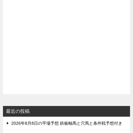
最近の投稿
2026年8月8日の平場予想 鉄板軸馬と穴馬と条件戦予想付き