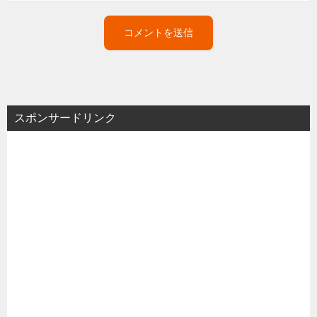
スポンサードリンク