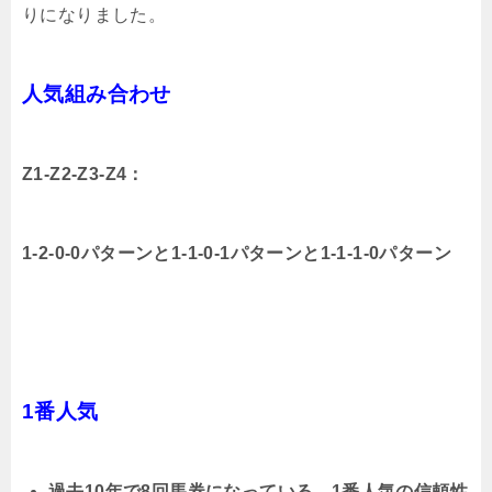
りになりました。
人気組み合わせ
Z1-Z2-Z3-Z4：
1-2-0-0パターンと1-1-0-1パターンと1-1-1-0パターン
1番人気
過去10年で8回馬券になっている。1番人気の信頼性