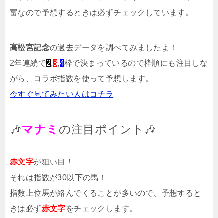
富なので予想するときは必ずチェックしています。
高松宮記念
の過去データを調べてみましたよ！
2年連続で
2
,
3
,
4
枠で決まっているので枠順にも注目しな
がら、コラボ指数を使って予想します。
今すぐ見てみたい人はコチラ
🎶
マナミ
の注目ポイント🎶
赤文字
が狙い目！
それは指数が30以下の馬！
指数上位馬が絡んでくることが多いので、予想すると
きは必ず
赤文字
をチェックします。