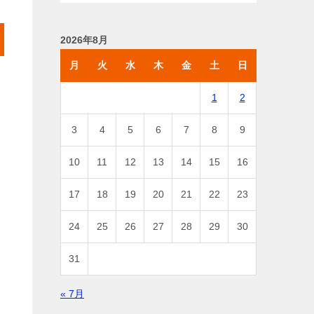
2026年8月
月
火
水
木
金
土
日
1
2
3
4
5
6
7
8
9
10
11
12
13
14
15
16
17
18
19
20
21
22
23
24
25
26
27
28
29
30
31
« 7月