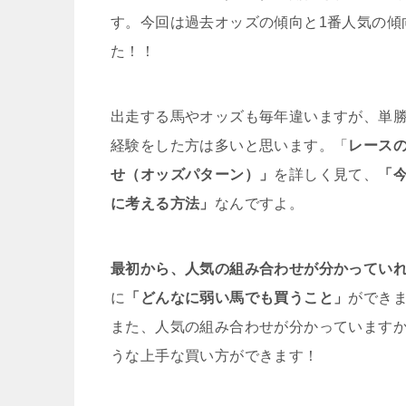
す。今回は過去オッズの傾向と1番人気の傾
た！！
出走する馬やオッズも毎年違いますが、単勝
経験をした方は多いと思います。「
レース
せ（オッズパターン）」
を詳しく見て、
「
に考える方法」
なんですよ。
最初から、人気の組み合わせが分かってい
に
「どんなに弱い馬でも買うこと」
ができ
また、人気の組み合わせが分かっています
うな上手な買い方ができます！