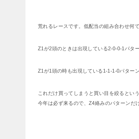
荒れるレースです。低配当の組み合わせ何
Z1が2頭のときは出現している2-0-0-1パタ
Z1が1頭の時も出現している1-1-1-0パターン
これだけ買ってしまうと買い目を絞るという
今年は必ず来るので、Z4絡みのパターンだ