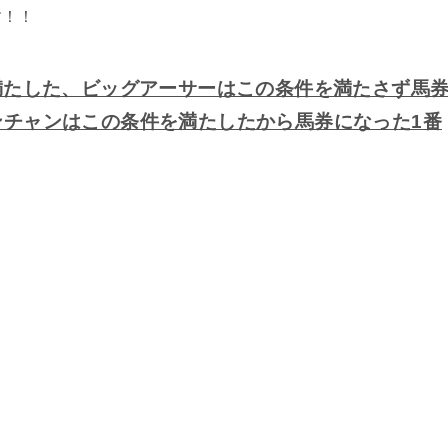
す！！
満たした、ビッグアーサーはこの条件を満たさず馬
ンチャンはこの条件を満たしたから馬券になった1番