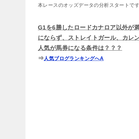
本レースのオッズデータの分析スタートで
G1を6勝したロードカナロア以外が
にならず、ストレイトガール、カレ
人気が馬券になる条件は？？？
⇒
人気ブログランキングへA