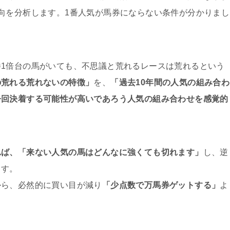
向を分析します。1番人気が馬券にならない条件が分かりまし
1倍台の馬がいても、不思議と荒れるレースは荒れるという
の荒れる荒れないの特徴」
を、
「過去10年間の人気の組み合わ
今回決着する可能性が高いであろう人気の組み合わせを感覚的
れば、「来ない人気の馬はどんなに強くても切れます」
し、逆
ます。
から、必然的に買い目が減り
「
少点数で万馬券ゲットする」
よ