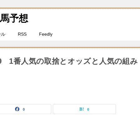
馬予想
ール
RSS
Feedly
9 1番人気の取捨とオッズと人気の組み
0
0