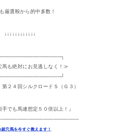
も厳選鞍から的中多数！
↓↓↓↓↓↓↓↓↓↓↓↓
──────────────────┐
穴馬も絶対にお見逃しなく！≫
──────────────────┘
 第２４回シルクロードＳ（Ｇ３）
相手でも馬連想定５０倍以上！』
――――――――――――――――
の超穴馬を今すぐ教えます！