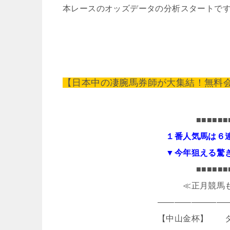
本レースのオッズデータの分析スタートで
【日本中の凄腕馬券師が大集結！無料
■■■■■■
１番人気馬は６
▼今年狙える驚
■■■■■■
≪正月競馬
――――――――
【中山金杯】 