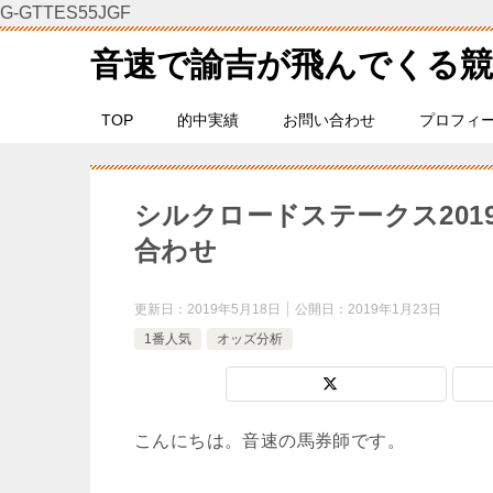
G-GTTES55JGF
音速で諭吉が飛んでくる競
TOP
的中実績
お問い合わせ
プロフィ
シルクロードステークス201
合わせ
更新日：
2019年5月18日
公開日：
2019年1月23日
1番人気
オッズ分析
こんにちは。音速の馬券師です。