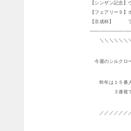
【シンザン記念】
【フェアリーＳ】
【京成杯】 ラ
――――――――
＼＼＼＼＼＼
今週のシルクロ
昨年は１５番
３連複
／／／／／／