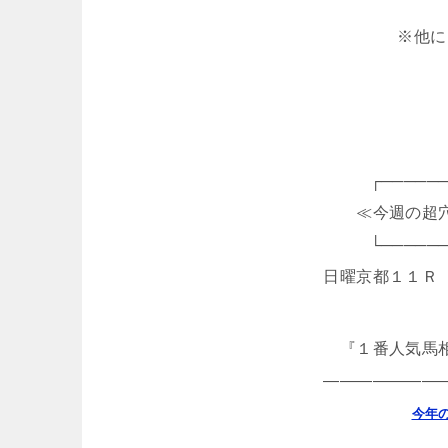
※他に
┌─────
≪今週の超
└─────
日曜京都１１Ｒ
『１番人気馬
―――――――
今年