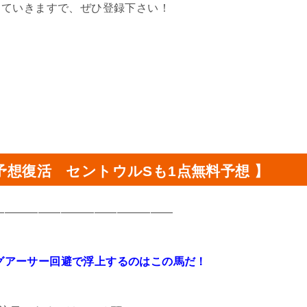
していきますで、ぜひ登録下さい！
予想復活 セントウルSも1点無料予想 】
――――――――――――――――
グアーサー回避で浮上するのはこの馬だ！