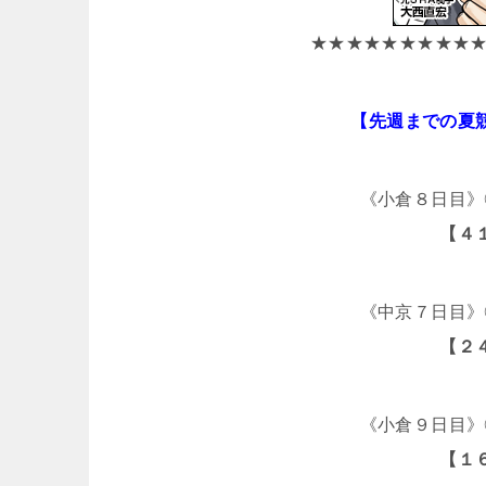
★★★★★★★★★★★★
【先週までの夏
《小倉８日目》
【４
《中京７日目》
【２
《小倉９日目》
【１