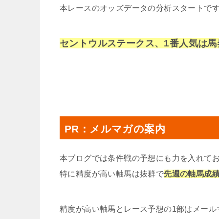
本レースのオッズデータの分析スタートで
セントウルステークス、1番人気は馬
PR：メルマガの案内
本ブログでは条件戦の予想にも力を入れて
特に精度が高い軸馬は抜群で
先週の軸馬成績は(
精度が高い軸馬とレース予想の1部はメール