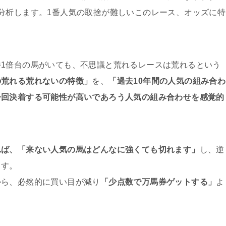
分析します。1番人気の取捨が難しいこのレース、オッズに特
1倍台の馬がいても、不思議と荒れるレースは荒れるという
の荒れる荒れないの特徴」
を、
「過去10年間の人気の組み合わ
今回決着する可能性が高いであろう人気の組み合わせを感覚的
れば、「来ない人気の馬はどんなに強くても切れます」
し、逆
ます。
から、必然的に買い目が減り
「
少点数で万馬券ゲットする」
よ