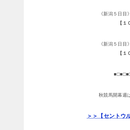
《新潟５日目
【１
《新潟５日目
【１
■□■□■
秋競馬開幕週
＞＞【セントウ