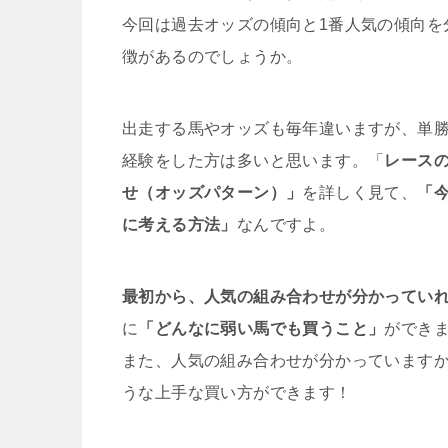
今回は過去オッズの傾向と1番人気の傾向を
徴があるのでしょうか。
出走する馬やオッズも毎年違いますが、単勝
経験をした方は多いと思います。「
レース
せ（オッズパターン）」
を詳しく見て、
「
に考える方法」
なんですよ。
最初から、人気の組み合わせが分かってい
に
「どんなに弱い馬でも買うこと」
ができ
また、人気の組み合わせが分かっています
うな上手な買い方ができます！