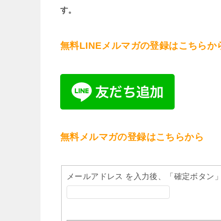
す。
無料LINEメルマガの登録はこちらか
無料メルマガの登録はこちらから
メールアドレス を入力後、「確定ボタン