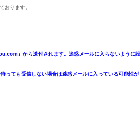
ております。
bayosou.com」から送付されます。迷惑メールに入らないように
分待っても受信しない場合は迷惑メールに入っている可能性が