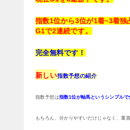
指数1位から3位が1着~3着
G1で2連続です。
完全無料です！
新しい
指数予想の紹介
指数予想は
指数1位が軸馬というシンプルで
もちろん、分かりやすいだけじゃなく、重