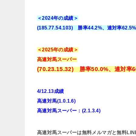
＜2024年の成績＞
(185.77.54.103) 勝率44.2
%、連対率62.5%
＜2025年の成績＞
高連対馬スーパー
(70.23.15.32) 勝率50.0
%、連対率66
4/12.13成績
高連対馬(1.0.1.6)
高連対馬スーパー：(2.1.3.4)
高連対馬スーパーは無料メルマガと無料LI