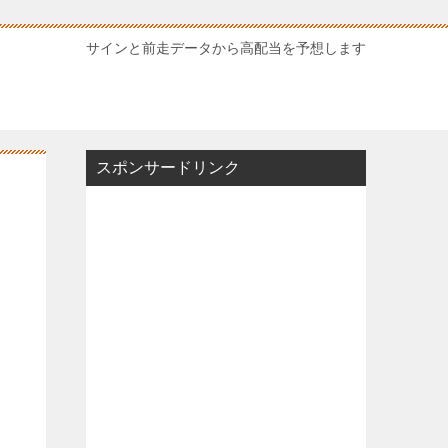
サインと前走データから高配当を予想します
スポンサードリンク