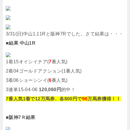
3/31(日)中山1.11Rと阪神7Rでした。さて結果は・・・
■
結果 中山1R
1着15オイシイナア(
7
番人気)
2着04ゴールドアクション(1番人気)
3着06ショーシンイ(
6
番人気)
3連単15‐04‐06
120,060円
的中！
7番人気1着で12万馬券、各800円で
96
万馬券獲得！！
■
阪神7Ｒ結果