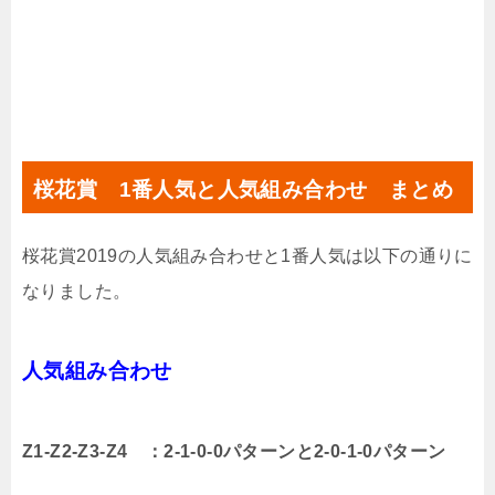
桜花賞 1番人気と
人気組み合わせ まとめ
桜花賞2019の人気組み合わせと1番人気は以下の通りに
なりました。
人気組み合わせ
Z1-Z2-Z3-Z4 ：2-1-0-0パターンと2-0-1-0パターン