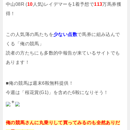
中山08R (
10
人気)レイデマーを1着予想で
113
万馬券獲
得！
この人気薄の馬たちを
少ない点数
で馬券に組み込んで
くる「俺の競馬」
読者の方たちにも多数的中報告が来ているサイトでも
あります！
■俺の競馬は週末6鞍無料提供！
今週は「桜花賞(G1)」を含めた6鞍になりそう！
＋
俺の競馬さんに丸乗りして買ってみるのも全然ありだ