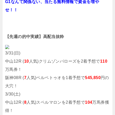
G1なんて関係ない、当たる無料情報で資金を増や
せ！！
【先週の的中実績】高配当抜粋
3/31(日)
中山12R (
10
人気)クリムゾンバローズを2着予想で
110
万馬券！
阪神08R (
7
人気)ペルペトゥオを1着予想で
545,850
円の
大穴！
3/30(土)
中山12R (
8
人気)スペルマロンを2着予想で
104
万馬券獲
得！