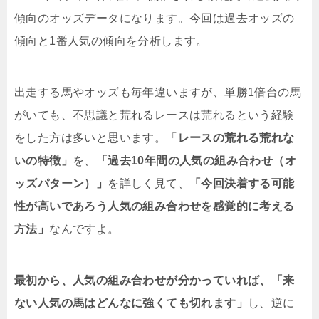
傾向のオッズデータになります。今回は過去オッズの
傾向と1番人気の傾向を分析します。
出走する馬やオッズも毎年違いますが、単勝1倍台の馬
がいても、不思議と荒れるレースは荒れるという経験
をした方は多いと思います。「
レースの荒れる荒れな
いの特徴」
を、
「過去10年間の人気の組み合わせ（オ
ッズパターン）」
を詳しく見て、
「今回決着する可能
性が高いであろう人気の組み合わせを感覚的に考える
方法」
なんですよ。
最初から、人気の組み合わせが分かっていれば、「来
ない人気の馬はどんなに強くても切れます」
し、逆に