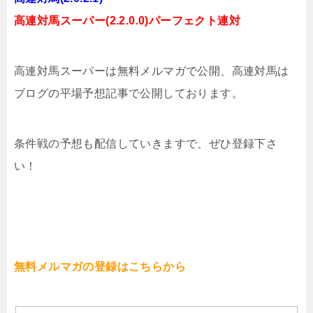
高連対馬スーパー(2.2.0.0)パーフェクト連対
高連対馬スーパーは無料メルマガで公開、高連対馬は
ブログの平場予想記事で公開しております。
条件戦の予想も配信していきますで、ぜひ登録下さ
い！
無料メルマガの登録はこちらから