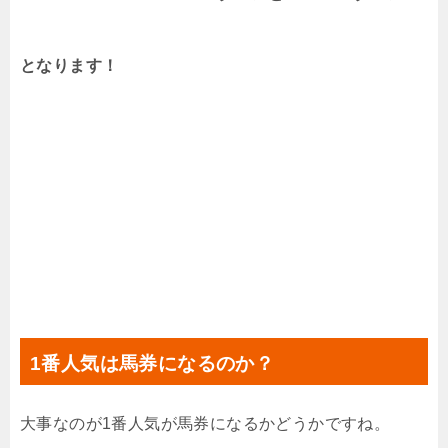
となります！
1番人気は馬券になるのか？
大事なのが1番人気が馬券になるかどうかですね。