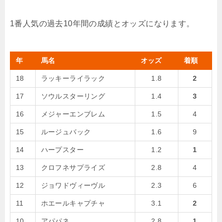
1番人気の過去10年間の成績とオッズになります。
年
馬名
オッズ
着順
18
ラッキーライラック
1.8
2
17
ソウルスターリング
1.4
3
16
メジャーエンブレム
1.5
4
15
ルージュバック
1.6
9
14
ハープスター
1.2
1
13
クロフネサプライズ
2.8
4
12
ジョワドヴィーヴル
2.3
6
11
ホエールキャプチャ
3.1
2
10
アパパネ
2.8
1