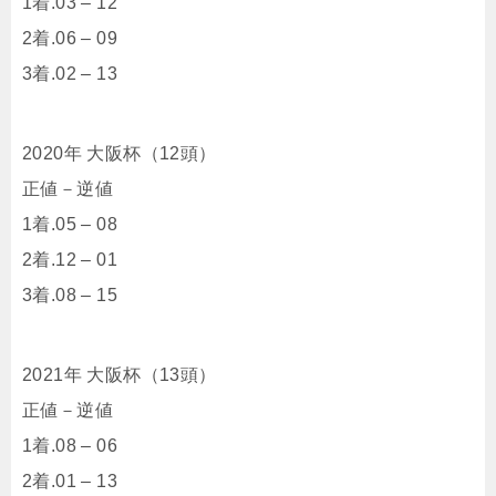
1着.03 – 12
2着.06 – 09
3着.02 – 13
2020年 大阪杯（12頭）
正値－逆値
1着.05 – 08
2着.12 – 01
3着.08 – 15
2021年 大阪杯（13頭）
正値－逆値
1着.08 – 06
2着.01 – 13