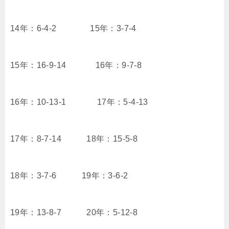
14年：6-4-2 15年：3-7-4
15年：16-9-14 16年：9-7-8
16年：10-13-1 17年：5-4-13
17年：8-7-14 18年：15-5-8
18年：3-7-6 19年：3-6-2
19年：13-8-7 20年：5-12-8