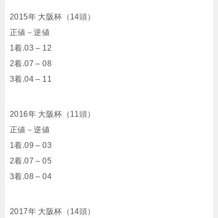
2015年 大阪杯（14頭）
正値－逆値
1着.03 – 12
2着.07 – 08
3着.04 – 11
2016年 大阪杯（11頭）
正値－逆値
1着.09 – 03
2着.07 – 05
3着.08 – 04
2017年 大阪杯（14頭）