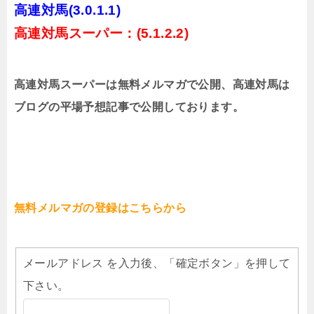
高連対馬(3.0.1.1)
高連対馬スーパー：(5.1.2.2)
高連対馬スーパーは無料メルマガで公開、高連対馬は
ブログの平場予想記事で公開しております。
無料メルマガの登録はこちらから
メールアドレス を入力後、「確定ボタン」を押して
下さい。