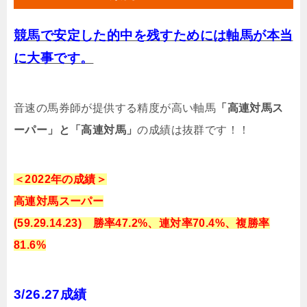
競馬で安定した的中を残すためには軸馬が本当
に大事です。
音速の馬券師が提供する精度が高い軸馬
「高連対馬ス
ーパー」と「高連対馬」
の成績は抜群です！！
＜2022年の成績＞
高連対馬スーパー
(59.29.14.23) 勝率47.2
%、連対率70.4%、複勝率
81.6
%
3/26.27成績