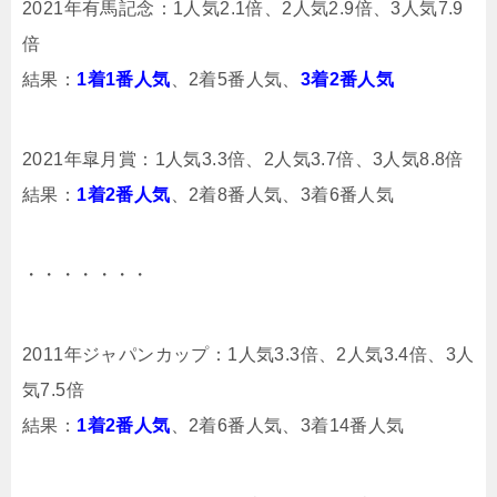
2021年有馬記念：1人気2.1倍、2人気2.9倍、3人気7.9
倍
結果：
1着1番人気
、2着5番人気、
3着2番人気
2021年皐月賞：1人気3.3倍、2人気3.7倍、3人気8.8倍
結果：
1着2番人気
、2着8番人気、3着6番人気
・・・・・・・
2011年ジャパンカップ：1人気3.3倍、2人気3.4倍、3人
気7.5倍
結果：
1着2番人気
、2着6番人気、3着14番人気