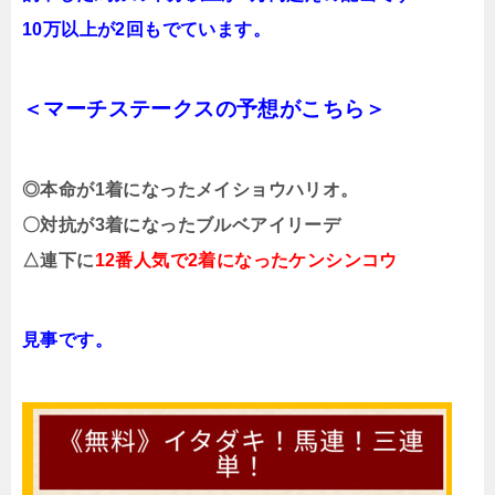
10万以上が2回もでています。
＜マーチステークスの予想がこちら＞
◎本命が1着になったメイショウハリオ。
〇対抗が3着になったブルベアイリーデ
△連下に
12番人気で2着になったケンシンコウ
見事です。