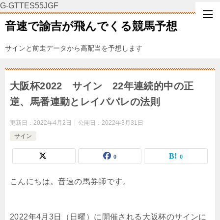
G-GTTES55JGF
音速で諭吉が飛んでくる競馬予想
サインと前走データから高配当を予想します
大阪杯2022 サイン 22年連続的中の正
逆、馬番連動とレイパパレの法則
更新日：
2022年4月2日
公開日：
2022年3月31日
サイン
0
0
こんにちは。音速の馬券師です。
2022年4月3日（日曜）に開催される大阪杯のサインに