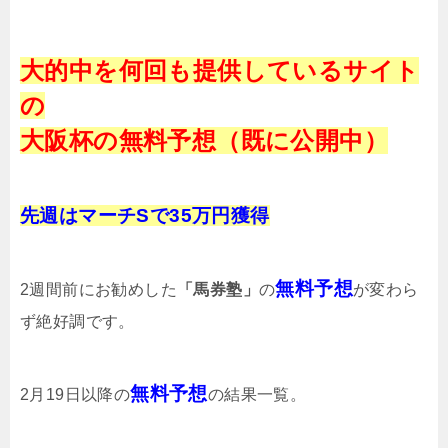
大的中を何回も提供しているサイト
の
大阪杯の無料予想（既に公開中）
先週はマーチSで35
万円獲得
無料予想
2週間前にお勧めした
「馬券塾」
の
が変わら
ず絶好調です。
無料予想
2月19日以降の
の結果一覧。