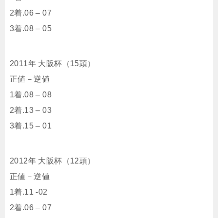
2着.06 – 07
3着.08 – 05
2011年 大阪杯（15頭）
正値－逆値
1着.08 – 08
2着.13 – 03
3着.15 – 01
2012年 大阪杯（12頭）
正値－逆値
1着.11 -02
2着.06 – 07