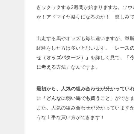
きワクワクする2週間が始まりますね。ソウ
か！アドマイヤ祭りになるのか！ 楽しみ
出走する馬やオッズも毎年違いますが、単勝
経験をした方は多いと思います。「
レース
せ（オッズパターン）」
を詳しく見て、
「
に考える方法」
なんですよ。
最初から、人気の組み合わせが分かってい
に
「どんなに弱い馬でも買うこと」
ができ
また、人気の組み合わせが分かっています
うな上手な買い方ができます！