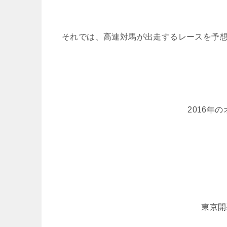
それでは、高連対馬が出走するレースを予
2016年
東京開