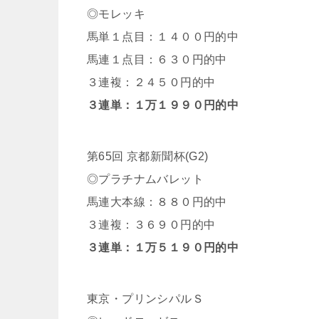
◎モレッキ
馬単１点目：１４００円的中
馬連１点目：６３０円的中
３連複：２４５０円的中
３連単：１万１９９０円的中
第65回 京都新聞杯(G2)
◎プラチナムバレット
馬連大本線：８８０円的中
３連複：３６９０円的中
３連単：１万５１９０円的中
東京・プリンシパルＳ