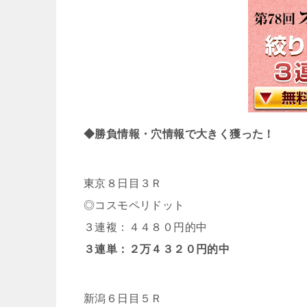
◆勝負情報・穴情報で大きく獲った！
東京８日目３Ｒ
◎コスモペリドット
３連複：４４８０円的中
３連単：２万４３２０円的中
新潟６日目５Ｒ