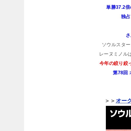
単勝37.
独占
さ
ソウルスター
レーヌミノルは
今年の絞り絞
第78回 
＞＞
オー