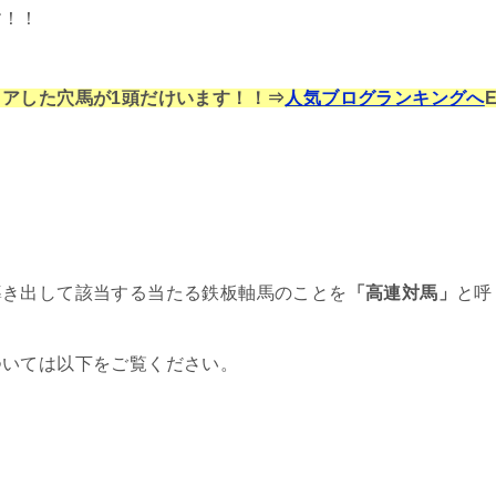
す！！
アした穴馬が1頭だけいます！！⇒
人気ブログランキングへ
導き出して該当する当たる鉄板軸馬のことを
「高連対馬」
と呼
ついては以下をご覧ください。