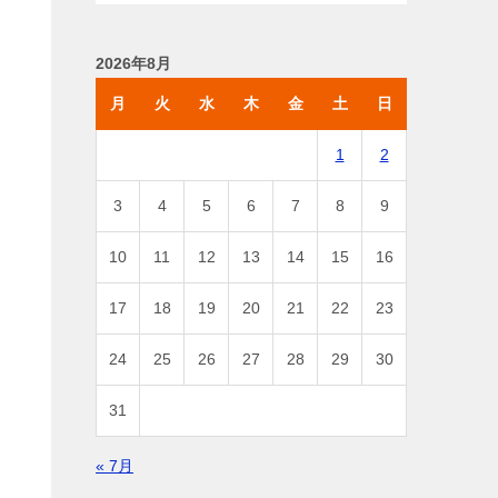
2026年8月
月
火
水
木
金
土
日
1
2
3
4
5
6
7
8
9
10
11
12
13
14
15
16
17
18
19
20
21
22
23
24
25
26
27
28
29
30
31
« 7月