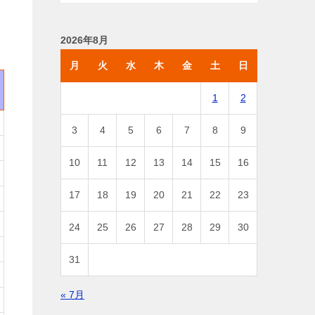
2026年8月
月
火
水
木
金
土
日
1
2
3
4
5
6
7
8
9
10
11
12
13
14
15
16
17
18
19
20
21
22
23
24
25
26
27
28
29
30
31
« 7月