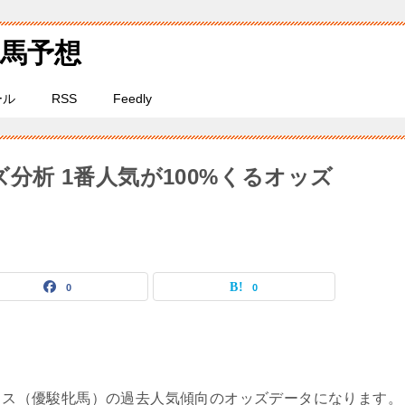
馬予想
ール
RSS
Feedly
ッズ分析 1番人気が100%くるオッズ
0
0
ークス（優駿牝馬）の過去人気傾向のオッズデータになります。