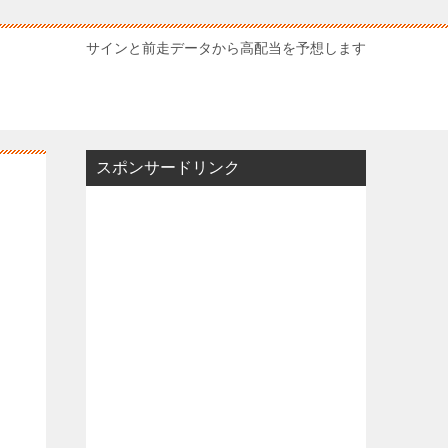
サインと前走データから高配当を予想します
スポンサードリンク