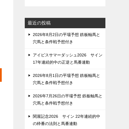
最近の投稿
2026年8月2日の平場予想 鉄板軸馬と
穴馬と条件戦予想付き
アイビスサマーダッシュ2026 サイン
17年連続的中の正逆と馬番連動
2026年8月1日の平場予想 鉄板軸馬と
穴馬と条件戦予想付き
2026年7月26日の平場予想 鉄板軸馬と
穴馬と条件戦予想付き
関屋記念2026 サイン 22年連続的中
の枠番の法則と馬番連動