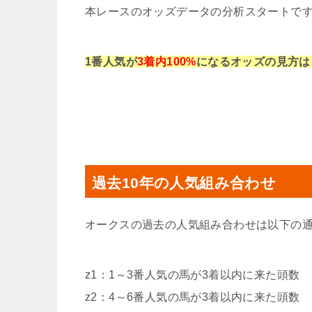
本レースのオッズデータの分析スタートで
1番人気が
3着内100%
になるオッズの見方は
過去10年の人気組み合わせ
オークスの過去の人気組み合わせは以下の
z1：1～3番人気の馬が3着以内に来た頭数
z2：4～6番人気の馬が3着以内に来た頭数