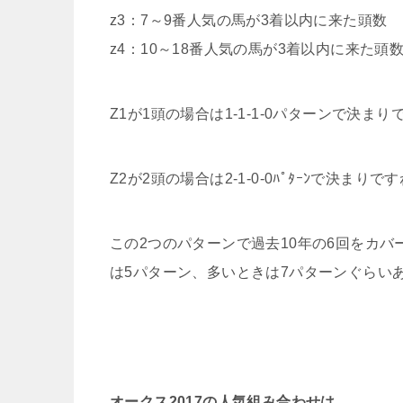
z3：7～9番人気の馬が3着以内に来た頭数
z4：10～18番人気の馬が3着以内に来た頭
Z1が1頭の場合は1-1-1-0パターンで決
Z2が2頭の場合は2-1-0-0ﾊﾟﾀｰﾝで決
この2つのパターンで過去10年の6回をカ
は5パターン、多いときは7パターンぐらい
オークス2017の人気組み合わせは