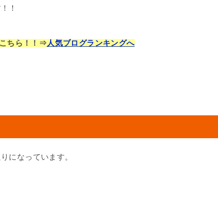
す！！
こちら！！⇒
人気ブログランキングへ
通りになっています。