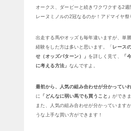
オークス、ダービーと続きワクワクする2週
レーヌミノルの2冠なるのか！アドマイヤ祭
出走する馬やオッズも毎年違いますが、単勝
経験をした方は多いと思います。「
レース
せ（オッズパターン）」
を詳しく見て、
「
に考える方法」
なんですよ。
最初から、人気の組み合わせが分かってい
に
「どんなに弱い馬でも買うこと」
ができ
また、人気の組み合わせが分かっています
うな上手な買い方ができます！