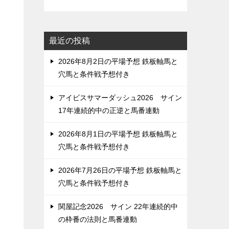
最近の投稿
2026年8月2日の平場予想 鉄板軸馬と
穴馬と条件戦予想付き
アイビスサマーダッシュ2026 サイン
17年連続的中の正逆と馬番連動
2026年8月1日の平場予想 鉄板軸馬と
穴馬と条件戦予想付き
2026年7月26日の平場予想 鉄板軸馬と
穴馬と条件戦予想付き
関屋記念2026 サイン 22年連続的中
の枠番の法則と馬番連動