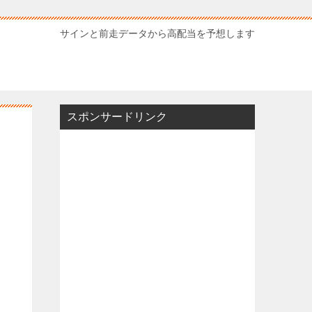
サインと前走データから高配当を予想します
スポンサードリンク