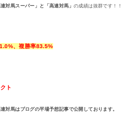
高連対馬スーパー」と「高連対馬」
の成績は抜群です！！
.0%、複勝率83.5
%
ェクト
高連対馬はブログの平場予想記事で公開しております。