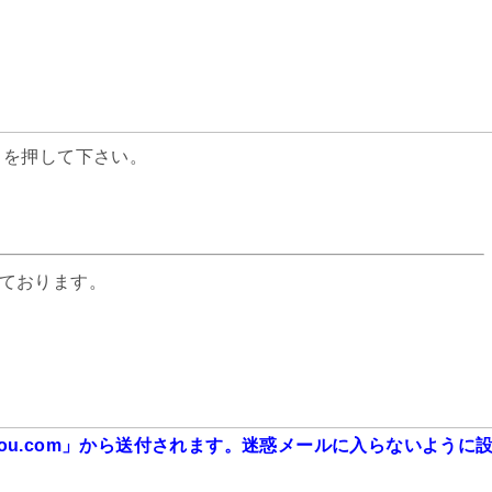
」を押して下さい。
ております。
bayosou.com」から送付されます。迷惑メールに入らないように