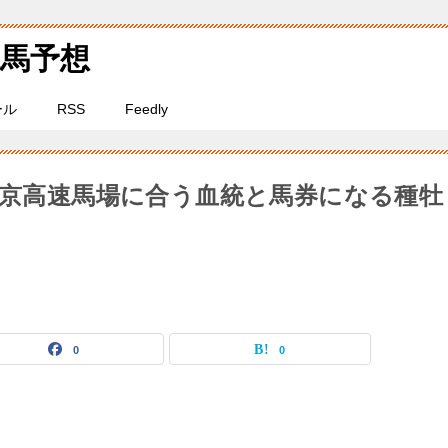
馬予想
ール
RSS
Feedly
 東京高速馬場に合う血統と馬券になる種牡
0
0