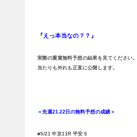
『えっ本当なの？？』
実際の重賞無料予想の結果を見てください
当たりも外れも正直に公開します。
＜先週21.22日の無料予想の成績＞
■5/21 中京11R 平安Ｓ