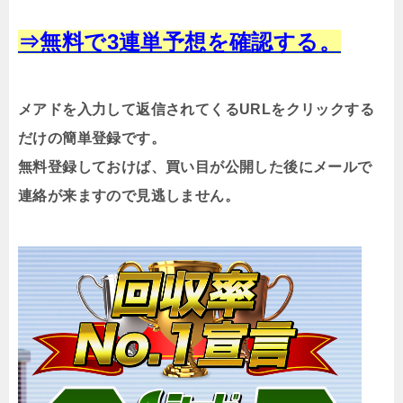
⇒無料で3連単予想を確認する。
メアドを入力して返信されてくるURLをクリックする
だけの簡単登録です。
無料登録しておけば、買い目が公開した後にメールで
連絡が来ますので見逃しません。