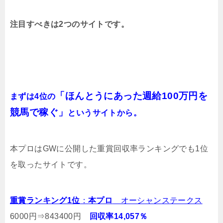
注目すべきは2つのサイトです。
「ほんとうにあった週給100万円を
まずは4位の
競馬で稼ぐ」
というサイト
から。
本プロはGWに公開した重賞回収率ランキングでも1位
を取ったサイトです。
重賞ランキング1位
：
本プロ
オーシャンステークス
6000円⇒843400円
回収率14,057％