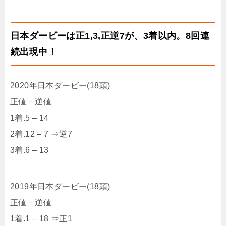
日本ダービーは正1,3,正逆7が、3着以内。8回
連
続出現中！
2020年日本ダービー(18頭)
正値－逆値
1着.5 – 14
2着.12 – 7 ⇒逆7
3着.6 – 13
2019年日本ダービー(18頭)
正値－逆値
1着.1 – 18 ⇒正1