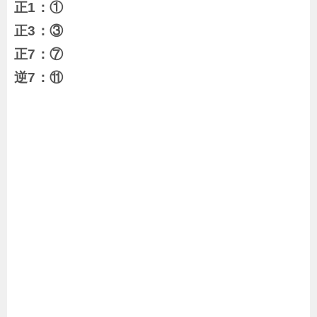
正1：①
正3：③
正7：⑦
逆7：⑪