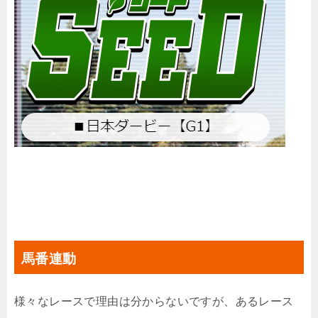
馬番連動
様々なレースで理由は分からないですが、あるレース