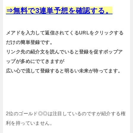
⇒無料で3連単予想を確認する。
メアドを入力して返信されてくるURLをクリックする
だけの簡単登録です。
リンク先の紹介文を読んでいると登録を促すポップア
ップが多めにでてきますが
広い心で流して
登録すると明るい未来が待ってます。
2位のゴールド◎◎は注目しているのですが紹介する権
利を持っていません。