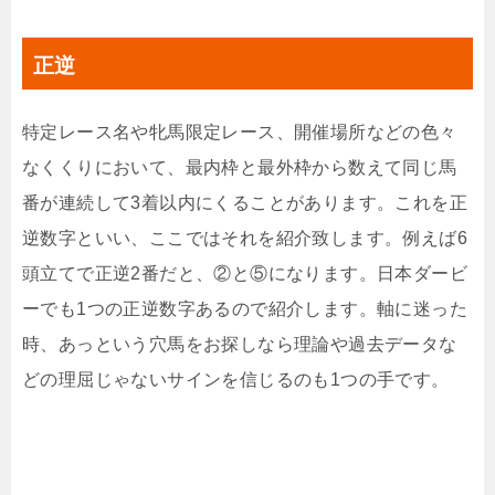
正逆
特定レース名や牝馬限定レース、開催場所などの色々
なくくりにおいて、最内枠と最外枠から数えて同じ馬
番が連続して3着以内にくることがあります。これを正
逆数字といい、ここではそれを紹介致します。例えば6
頭立てで正逆2番だと、②と⑤になります。日本ダービ
ーでも1つの正逆数字あるので紹介します。軸に迷った
時、あっという穴馬をお探しなら理論や過去データな
どの理屈じゃないサインを信じるのも1つの手です。