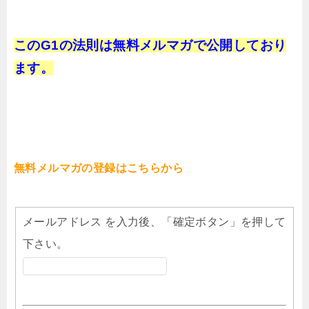
このG1の法則は無料メルマガで公開しており
ます。
無料メルマガの登録はこちらから
メールアドレス を入力後、「確定ボタン」を押して
下さい。