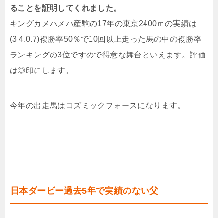
ることを証明してくれました。
キングカメハメハ産駒の17年の東京2400ｍの実績は
(3.4.0.7)複勝率50％で10回以上走った馬の中の複勝率
ランキングの3位ですので得意な舞台といえます。評価
は◎印にします。
今年の出走馬はコズミックフォースになります。
日本ダービー過去5年で実績のない父