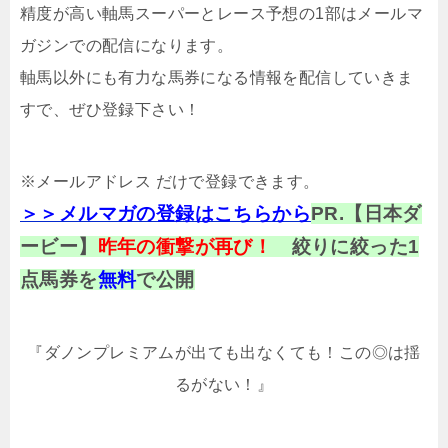
精度が高い軸馬スーパーとレース予想の1部はメールマ
ガジンでの配信になります。
軸馬以外にも有力な馬券になる情報を配信していきま
すで、ぜひ登録下さい！
※メールアドレス だけで登録できます。
＞＞メルマガの登録はこちらから
PR.【日本ダ
ービー】
昨年の衝撃が再び！
絞りに絞った1
点馬券を
無料
で公開
『ダノンプレミアムが出ても出なくても！この◎は揺
るがない！』