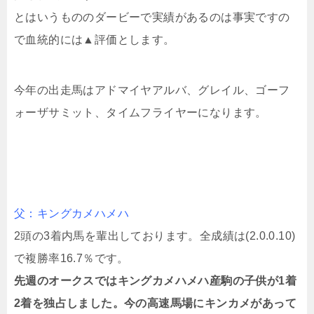
とはいうもののダービーで実績があるのは事実ですの
で血統的には▲評価とします。
今年の出走馬はアドマイヤアルバ、グレイル、ゴーフ
ォーザサミット、タイムフライヤーになります。
父：キングカメハメハ
2頭の3着内馬を輩出しております。全成績は(2.0.0.10)
で複勝率16.7％です。
先週のオークスではキングカメハメハ産駒の子供が1着
2着を独占しました。今の高速馬場にキンカメがあって