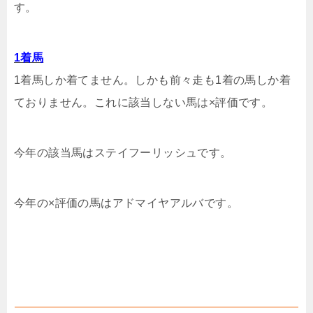
す。
1着馬
1着馬しか着てません。しかも前々走も1着の馬しか着
ておりません。これに該当しない馬は×評価です。
今年の該当馬はステイフーリッシュです。
今年の×評価の馬はアドマイヤアルバです。