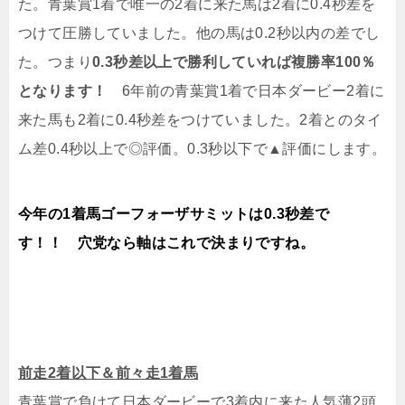
た。青葉賞1着で唯一の2着に来た馬は2着に0.4秒差を
つけて圧勝していました。他の馬は0.2秒以内の差でし
た。つまり
0.3秒差以上で勝利していれば複勝率100％
となります！
6年前の青葉賞1着で日本ダービー2着に
来た馬も2着に0.4秒差をつけていました。2着とのタイ
ム差0.4秒以上で◎評価。0.3秒以下で▲評価にします。
今年の1着馬ゴーフォーザサミットは0.3秒差で
す！！ 穴党なら軸はこれで決まりですね。
前走2着以下＆前々走1着馬
青葉賞で負けて日本ダービーで3着内に来た人気薄2頭