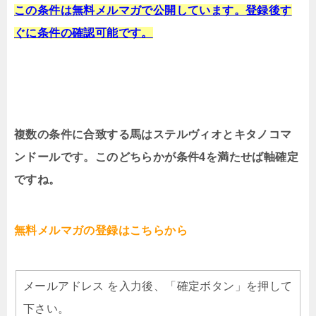
この条件は無料メルマガで公開しています。登録後す
ぐに条件の確認可能です。
複数の条件に合致する馬はステルヴィオとキタノコマ
ンドールです。このどちらかが条件4を満たせば軸確定
ですね。
無料メルマガの登録はこちらから
メールアドレス を入力後、「確定ボタン」を押して
下さい。