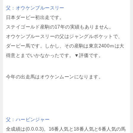
父：オウケンブルースリー
日本ダービー初出走です。
ステイゴールド産駒の17年の実績もありません。
オウケンブルースリーの父はジャングルポケットで、
ダービー馬です。しかし、その産駒は東京2400ｍは大
得意とまでいかなかったです。▼評価です。
今年の出走馬はオウケンムーンになります。
父：ハービンジャー
全成績は(0.0.0.3)。16番人気と18番人気と6番人気の馬