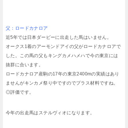
父：ロードカナロア
近5年では日本ダービーに出走した馬はいません。
オークス1着のアーモンドアイの父がロードカナロアで
した。この馬の父もキングカメハメハで今の東京には
抜群に合います。
ロードカナロア産駒の17年の東京2400mの実績はあり
ませんがキンカメ祭り中ですのでプラス材料ですね。
◎評価です。
今年の出走馬はステルヴィオになります。