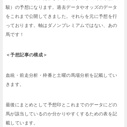
駿）の予想になります。過去データやオッズのデータ
をこれまで公開してきました。それらを元に予想を行
っております。軸はダノンプレミアムではない、あの
馬です！
＜予想記事の構成＞
血統・前走分析・枠番と土曜の馬場分析を記載してい
きます。
最後にまとめとして予想印とこれまでのデータにどの
馬が該当しているのか分かりやすくするための表を記
載しています。