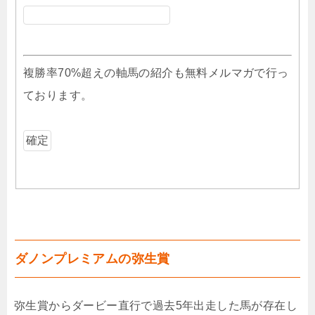
複勝率70%超えの軸馬の紹介も無料メルマガで行っ
ております。
ダノンプレミアムの弥生賞
弥生賞からダービー直行で過去5年出走した馬が存在し