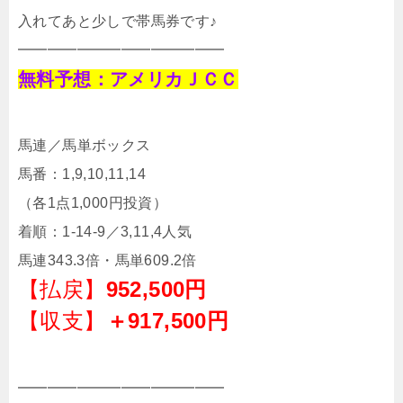
入れてあと少しで帯馬券です♪
━━━━━━━━━━━━━━
無料予想：アメリカＪＣＣ
馬連／馬単ボックス
馬番：1,9,10,11,14
（各1点1,000円投資）
着順：1-14-9／3,11,4人気
馬連343.3倍・馬単609.2倍
【払戻】
952,500円
【収支】
＋917,500円
━━━━━━━━━━━━━━