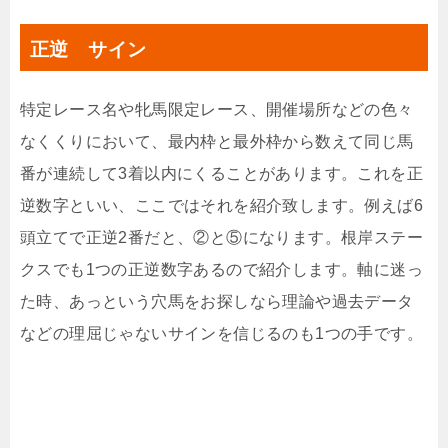
正逆 サイン
特定レース名や牝馬限定レース、開催場所などの色々
なくくりにおいて、最内枠と最外枠から数えて同じ馬
番が連続して3着以内にくることがあります。これを正
逆数字といい、ここではそれを紹介致します。例えば6
頭立てで正逆2番だと、②と⑤になります。根岸ステー
クスでも1つの正逆数字あるので紹介します。軸に迷っ
た時、あっという穴馬をお探しなら理論や過去データ
などの理屈じゃないサインを信じるのも1つの手です。