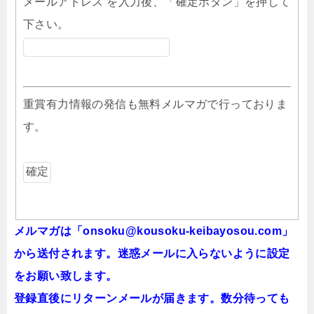
メールアドレス を入力後、「確定ボタン」を押して
下さい。
重賞有力情報の発信も無料メルマガで行っておりま
す。
メルマガは「onsoku@kousoku-keibayosou.com」
から送付されます。迷惑メールに入らないように設定
をお願い致します。
登録直後にリターンメールが届きます。数分待っても