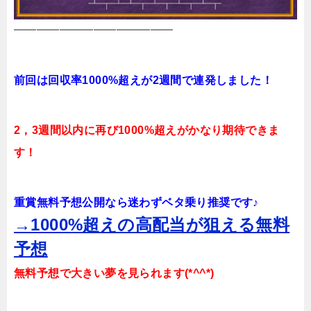
━━━━━━━━━━━━━━
前回は回収率1000%超えが2週間で連発しました！
2，3週間以内に再び1000%超えがかなり期待できま
す！
重賞無料予想公開なら迷わずベタ乗り推奨です♪
→1000%超えの高配当が狙える無料
予想
無料予想で大きい夢を見られます(*^^*)