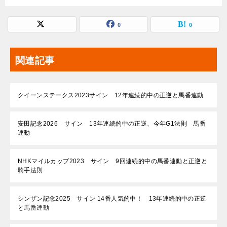
0
0
関連記事
クイーンステークス2023サイン 12年連続的中の正逆と馬番連動
安田記念2026 サイン 13年連続的中の正逆、今年G1法則 馬番
連動
NHKマイルカップ2023 サイン 9回連続的中の馬番連動と正逆と
騎手法則
シンザン記念2025 サイン 14番人気的中！ 13年連続的中の正逆
と馬番連動