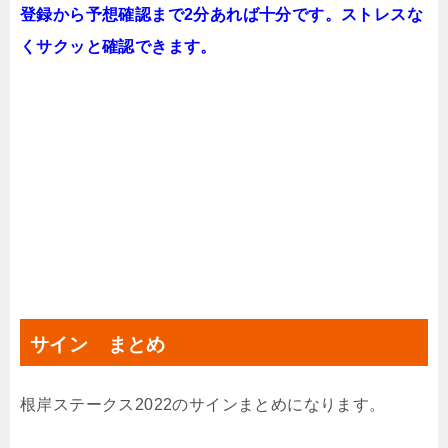
登録から予想確認まで2分あれば十分です。ストレスな
くサクッと確認できます。
サイン まとめ
根岸ステークス2022のサインまとめになります。