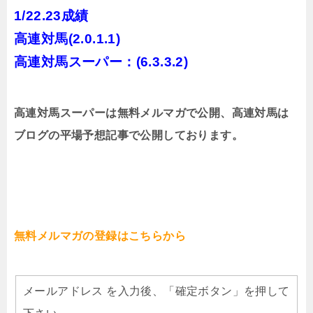
1/22.23成績
高連対馬(2.0.1.1)
高連対馬スーパー：(6.3.3.2)
高連対馬スーパーは無料メルマガで公開、高連対馬は
ブログの平場予想記事で公開しております。
無料メルマガの登録はこちらから
メールアドレス を入力後、「確定ボタン」を押して