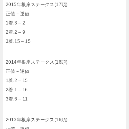
2015年根岸ステークス(17頭)
正値－逆値
1着.3 – 2
2着.2 – 9
3着.15 – 15
2014年根岸ステークス(16頭)
正値－逆値
1着.2 – 15
2着.1 – 16
3着.6 – 11
2013年根岸ステークス(16頭)
正値－逆値