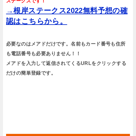
ステークスです！
→根岸ステークス2022無料予想の確
認はこちらから。
必要なのはメアドだけです。名前もカード番号も住所
も電話番号も必要ありません！！
メアドを入力して返信されてくるURLをクリックする
だけの簡単登録です。