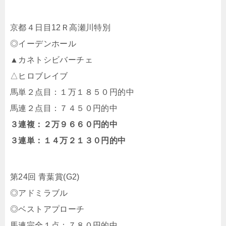
京都４日目12Ｒ高瀬川特別
◎イーデンホール
▲カネトシビバーチェ
△ヒロブレイブ
馬単２点目：１万１８５０円的中
馬連２点目：７４５０円的中
３連複：２万９６６０円的中
３連単：１４万２１３０円的中
第24回 青葉賞(G2)
◎アドミラブル
◎ベストアプローチ
馬連完全１点：７８０円的中