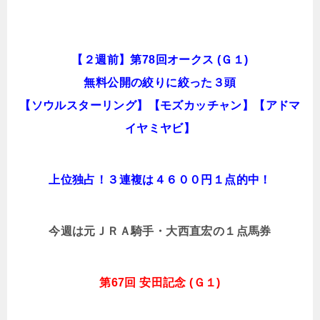
【２週前】第78回オークス (Ｇ１)
無料公開の絞りに絞った３頭
【ソウルスターリング】【モズカッチャン】【アドマ
イヤミヤビ】
上位独占！３連複は４６００円１点的中！
今週は元ＪＲＡ騎手・大西直宏の１点馬券
第67回 安田記念 (Ｇ１)