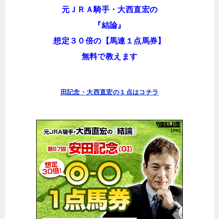
元ＪＲＡ騎手・大西直宏の
『結論』
想定３０倍の【馬連１点馬券】
無料で教えます
田記念・大西直宏の１点はコチラ