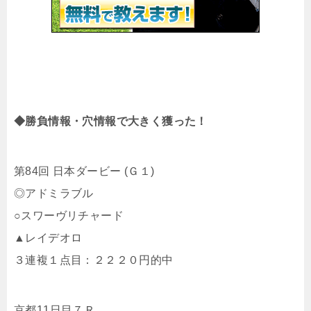
◆勝負情報・穴情報で大きく獲った！
第84回 日本ダービー (Ｇ１)
◎アドミラブル
○スワーヴリチャード
▲レイデオロ
３連複１点目：２２２０円的中
京都11日目７Ｒ