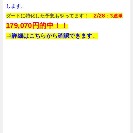
します。
2/28
ダートに特化した予想もやってます！
：3連単
179,070円的中！！
⇒詳細はこちらから確認できます。