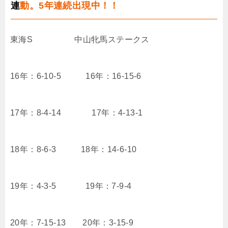
連
動。5年
連続出現中！！
東海S 中山牝馬ステークス
16年：6-10-5 16年：16-15-6
17年：8-4-14 17年：4-13-1
18年：8-6-3 18年：14-6-10
19年：4-3-5 19年：7-9-4
20年：7-15-13 20年：3-15-9