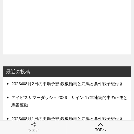
最近の投稿
2026年8月2日の平場予想 鉄板軸馬と穴馬と条件戦予想付き
アイビスサマーダッシュ2026 サイン 17年連続的中の正逆と
馬番連動
2026年8月1日の平場予想 鉄板軸馬と穴馬と条件戦予想付き
TOPへ
シェア
2026年7月26日の平場予想 鉄板軸馬と穴馬と条件戦予想付き