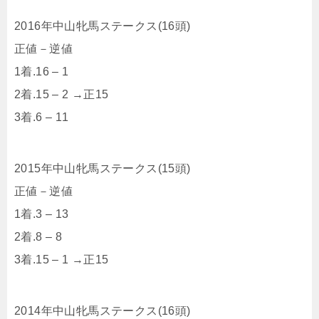
2016年中山牝馬ステークス(16頭)
正値－逆値
1着.16 – 1
2着.15 – 2 →正15
3着.6 – 11
2015年中山牝馬ステークス(15頭)
正値－逆値
1着.3 – 13
2着.8 – 8
3着.15 – 1 →正15
2014年中山牝馬ステークス(16頭)