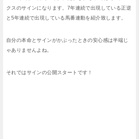
クスのサインになります。7年連続で出現している正逆
と5年連続で出現している馬番連動を紹介致します。
自分の本命とサインがかぶったときの安心感は半端じ
ゃありませんよね。
それではサインの公開スタートです！