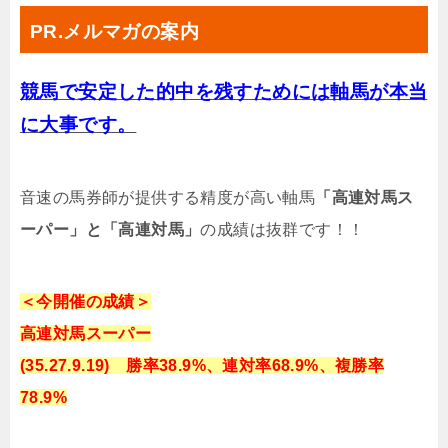
PR.メルマガの案内
競馬で安定した的中を残すためには軸馬が本当
に大事です。
音速の馬券師が提供する精度が高い軸馬
「高連対馬ス
ーパー」と「高連対馬」
の成績は抜群です！！
＜今開催の成績＞
高連対馬スーパー
(35.27.9.19) 勝率38.9
%、連対率68.9%、複勝率
78.9
%