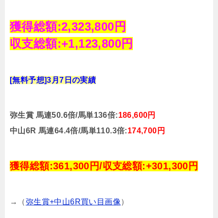
獲得総額:2,323,800円
収支総額:+1,123,800円
[無料予想]3月7日の実績
弥生賞 馬連50.6倍/馬単136倍:
186,600円
中山6R 馬連64.4倍/馬単110.3倍:
174,700円
獲得総額:361,300円/収支総額:+301,300円
→（
弥生賞+中山6R買い目画像
）