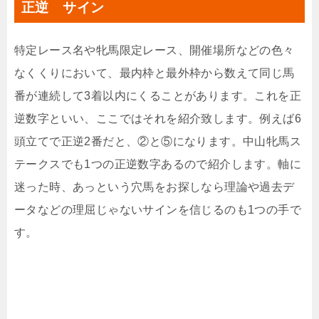
正逆 サイン
特定レース名や牝馬限定レース、開催場所などの色々
なくくりにおいて、最内枠と最外枠から数えて同じ馬
番が連続して3着以内にくることがあります。これを正
逆数字といい、ここではそれを紹介致します。例えば6
頭立てで正逆2番だと、②と⑤になります。中山牝馬ス
テークスでも1つの正逆数字あるので紹介します。軸に
迷った時、あっという穴馬をお探しなら理論や過去デ
ータなどの理屈じゃないサインを信じるのも1つの手で
す。