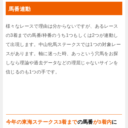
馬番連動
様々なレースで理由は分からないですが、あるレース
の3着までの馬番/枠番のうち1つもしくは2つが連動し
て出現します。中山牝馬ステークスでは1つの対象レー
スがあります。軸に迷った時、あっという穴馬をお探
しなら理論や過去データなどの理屈じゃないサインを
信じるのも1つの手です。
今年の東海ステークス3着まで
の馬番
が3着内
に