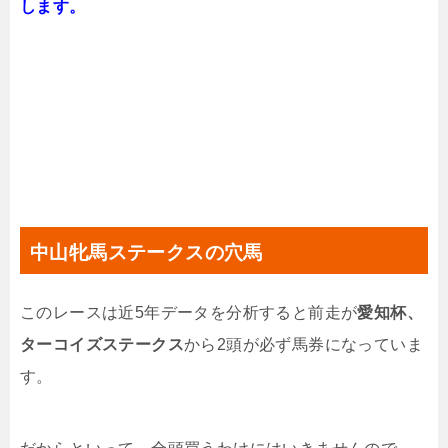
します。
中山牝馬ステークスの穴馬
このレースは近5年データを分析すると前走が
愛知杯、
ターコイズステークス
から2頭が必ず馬券になっていま
す。