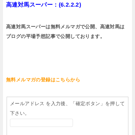
高連対馬スーパー：(6.2.2.2)
高連対馬スーパーは無料メルマガで公開、高連対馬は
ブログの平場予想記事で公開しております。
無料メルマガの登録はこちらから
メールアドレス を入力後、「確定ボタン」を押して
下さい。