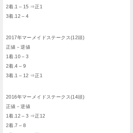
2着.1 – 15 ⇒正1
3着.12 – 4
2017年マーメイドステークス(12頭)
正値－逆値
1着.10 – 3
2着.4 – 9
3着.1 – 12 ⇒正1
2016年マーメイドステークス(14頭)
正値－逆値
1着.12 – 3 ⇒正12
2着.7 – 8