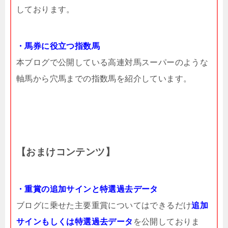
しております。
・馬券に役立つ指数馬
本ブログで公開している高連対馬スーパーのような
軸馬から穴馬までの指数馬を紹介しています。
【おまけコンテンツ】
・重賞の追加サインと特選過去データ
ブログに乗せた主要重賞についてはできるだけ
追加
サインもしくは特選過去データ
を公開しておりま