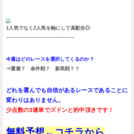
1人気でなく2人気を軸にして高配当◎
━━━━━━━━━━━━━━
今週はどのレースを選択してくるのか？
⇒重賞？ 条件戦？ 新馬戦？？
どれを選んでも自信があるレースであることに
変わりはありません。
少点数の3連単でズドンと的中頂きです！
無料予想←コチラから