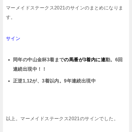
マーメイドステークス2021のサインのまとめになりま
す。
サイン
同年の中山金杯3着まで
の馬番が3着内に連
動。6回
連続出現中！！
正逆1,12が、3着以内。9年連続出現中
以上。マーメイドステークス2021のサインでした。