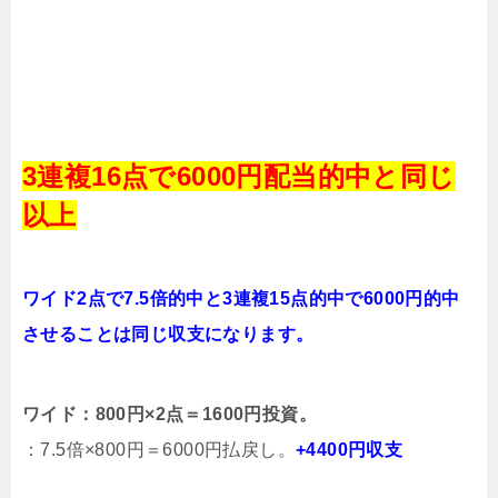
3連複16点で6000円配当的中と同じ
以上
ワイド2点で7.5倍的中と3連複15点的中で6000円的中
させることは同じ収支になります。
ワイド：800円×2点＝1600円投資。
：7.5倍×800円＝6000円払戻し。
+4400円収支