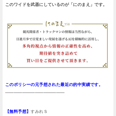
このワイドを武器にしているのが「にのまえ」です。
このポリシーの元予想された最近の的中実績です。
━━━━━━━━━━━━━━
【無料予想】
すみれＳ