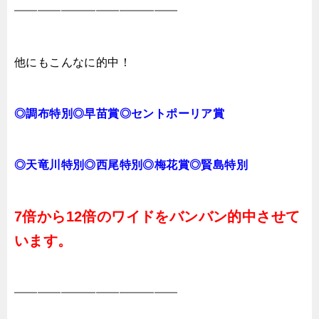
━━━━━━━━━━━━━━
他にもこんなに的中！
◎調布特別◎早苗賞◎セントポーリア賞
◎天竜川特別◎西尾特別◎梅花賞◎賢島特別
7倍から12倍のワイドをバンバン的中させて
います。
━━━━━━━━━━━━━━