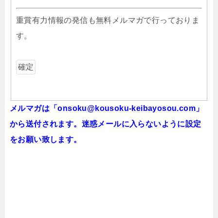
重賞有力情報の発信も無料メルマガで行っておりま
す。
メルマガは「onsoku@kousoku-keibayosou.com」
から送付されます。迷惑メールに入らないように設定
をお願い致します。