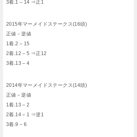
3着.1 – 14 ⇒正1
2015年マーメイドステークス(16頭)
正値－逆値
1着.2 – 15
2着.12 – 5 ⇒正12
3着.13 – 4
2014年マーメイドステークス(14頭)
正値－逆値
1着.13 – 2
2着.14 – 1 ⇒逆1
3着.9 – 6