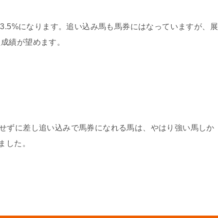
勝率43.5%になります。追い込み馬も馬券にはなっていますが、
た成績が望めます。
。先行せずに差し追い込みで馬券になれる馬は、やはり強い馬しか
ました。