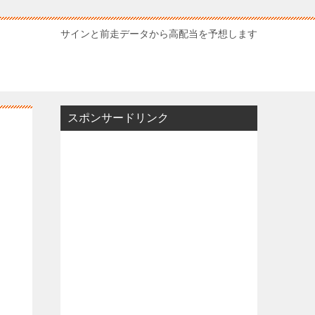
サインと前走データから高配当を予想します
スポンサードリンク