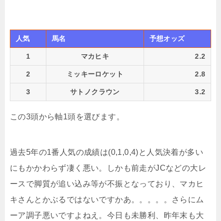
人気
馬名
予想オッズ
1
マカヒキ
2.2
2
ミッキーロケット
2.8
3
サトノクラウン
3.2
この3頭から軸1頭を選びます。
過去5年の1番人気の成績は(0,1,0,4)と人気決着が多い
にもかかわらず凄く悪い。しかも前走がJCなどの大レ
ースで脚質が追い込み等が不振となっており、マカヒ
キさんとかぶるではないですかあ。。。。。さらにム
ーア調子悪いですよねえ。今日も未勝利、昨年末も大