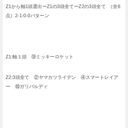
Z1から軸1頭選出ーZ1の3頭全てーZ2の3頭全て （全6
点）2-1-0-0パターン
Z1:軸１頭 ⑨ミッキーロケット
Z2:3頭全て ②ヤマカツライデン ④スマートレイア
ー ⑩ガリバルディ