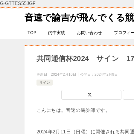
G-GTTES55JGF
音速で諭吉が飛んでくる競
TOP
的中実績
お問い合わせ
プロフィ
共同通信杯2024 サイン 
更新日：
2024年2月10日
公開日：
2024年2月9日
サイン
こんにちは。音速の馬券師です。
2024年2月11日（日曜）に開催される共