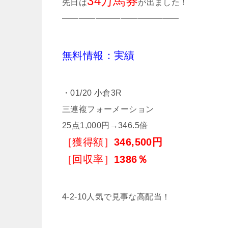
34万馬券
先日は
が出ました！
━━━━━━━━━━━━━━
無料情報：実績
・01/20 小倉3R
三連複フォーメーション
25点1,000円→346.5倍
［獲得額］
346,500円
［回収率］
1386％
4-2-10人気で見事な高配当！