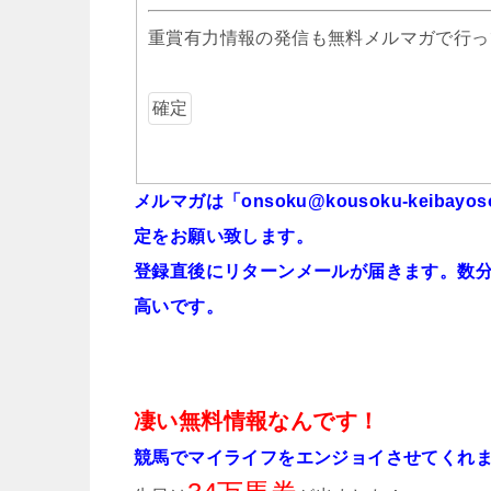
重賞有力情報の発信も無料メルマガで行っ
メルマガは「onsoku@kousoku-kei
定をお願い致します。
登録直後にリターンメールが届きます。数
高いです。
凄い無料情報なんです！
競馬でマイライフをエンジョイさせてくれ