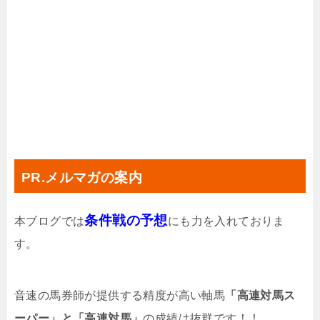
PR.メルマガの案内
条件戦の予想
本ブログでは
にも力を入れておりま
す。
音速の馬券師が提供する精度が高い軸馬
「高連対馬ス
ーパー」と「高連対馬」
の成績は抜群です！！