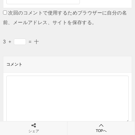
次回のコメントで使用するためブラウザーに自分の名
前、メールアドレス、サイトを保存する。
3
+
=
十
コメント
TOPへ
シェア