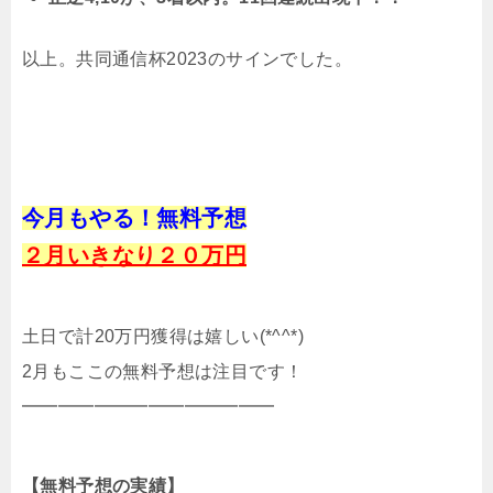
以上。共同通信杯2023のサインでした。
今月もやる！無料予想
２月いきなり２０万円
土日で計20万円獲得は嬉しい(*^^*)
2月もここの無料予想は注目です！
━━━━━━━━━━━━━━
【
無料予想の実績
】