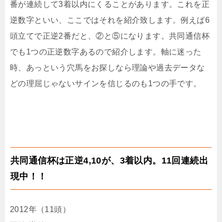
番が連続して3着以内にくることがあります。これを正
逆数字といい、ここではそれを紹介致します。例えば6
頭立てで正逆2番だと、②と⑤になります。共同通信杯
でも1つの正逆数字あるので紹介します。軸に迷った
時、あっという穴馬をお探しなら理論や過去データな
どの理屈じゃないサインを信じるのも1つの手です。
共同通信杯は正逆4,10が、3着以内。11回連続出
現中！！
2012年（11頭）