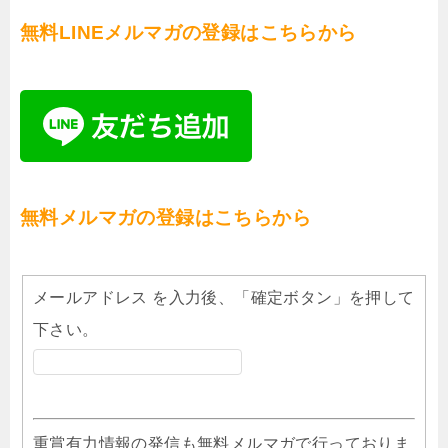
無料LINEメルマガの登録はこちらから
無料メルマガの登録はこちらから
メールアドレス を入力後、「確定ボタン」を押して
下さい。
重賞有力情報の発信も無料メルマガで行っておりま