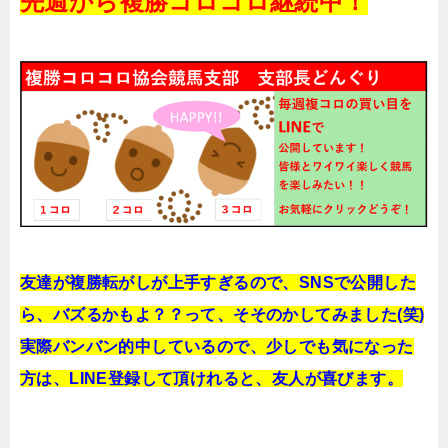
先週から複勝コロコロ継続中！
友達が複勝転がしが上手すぎるので、SNSで公開した
ら、バズるかもよ？？って、そそのかしてみました(笑)
実際バンバン的中しているので、少しでも気になった
方は、LINE登録して頂けれると、友人が喜びます。