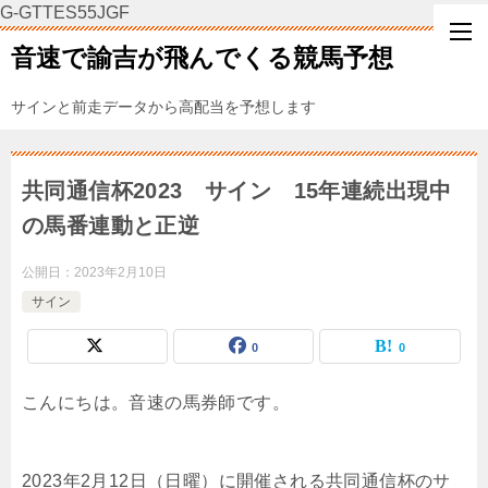
G-GTTES55JGF
音速で諭吉が飛んでくる競馬予想
サインと前走データから高配当を予想します
共同通信杯2023 サイン 15年連続出現中
の馬番連動と正逆
公開日：
2023年2月10日
サイン
0
0
こんにちは。音速の馬券師です。
2023年2月12日（日曜）に開催される共同通信杯のサ