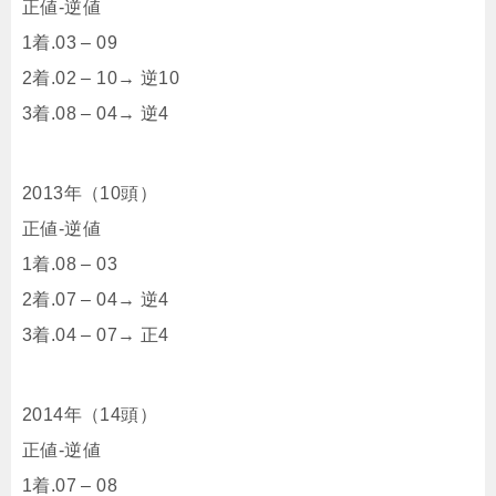
正値-逆値
1着.03 – 09
2着.02 – 10→ 逆10
3着.08 – 04→ 逆4
2013年（10頭）
正値-逆値
1着.08 – 03
2着.07 – 04→ 逆4
3着.04 – 07→ 正4
2014年（14頭）
正値-逆値
1着.07 – 08