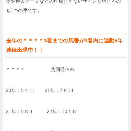
論や過去データなどの理屈じゃないサインを信じるの
も1つの手です。
去年の＊＊＊＊3着までの馬番が3着内に連動5年
連続出現中！！
＊＊＊＊ 共同通信杯
20年：5-4-11 21年：7-9-11
21年：5-8-3 22年：10-5-8