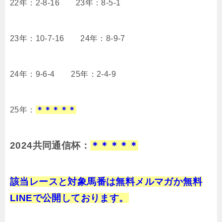
22年：2-8-16 23年：8-5-1
23年：10-7-16 24年：8-9-7
24年：9-6-4 25年：2-4-9
25年：
＊＊＊＊＊
2024共同通信杯：
＊＊＊＊＊
該当レースと対象馬番は無料メルマガか無料
LINEで公開しております。