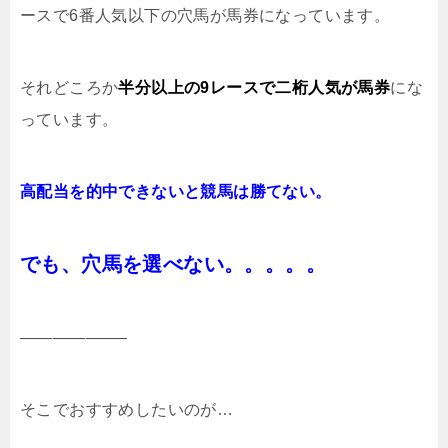
ースで6番人気以下の穴馬が馬券になっています。
それどころか
半分以上の9レースで二桁人気が馬券
にな
っています。
高配当を的中できないと競馬は勝てない。
でも、穴馬を選べない。。。。。
——————–
そこでおすすめしたいのが…