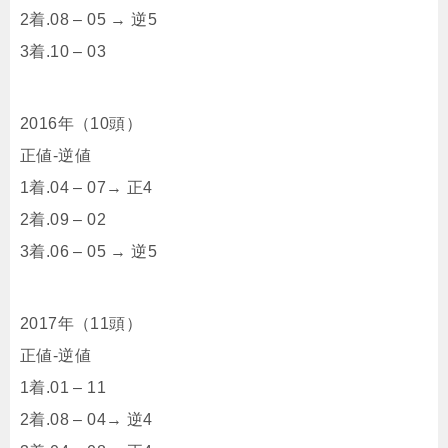
2着.08 – 05 → 逆5
3着.10 – 03
2016年（10頭）
正値-逆値
1着.04 – 07→ 正4
2着.09 – 02
3着.06 – 05 → 逆5
2017年（11頭）
正値-逆値
1着.01 – 11
2着.08 – 04→ 逆4