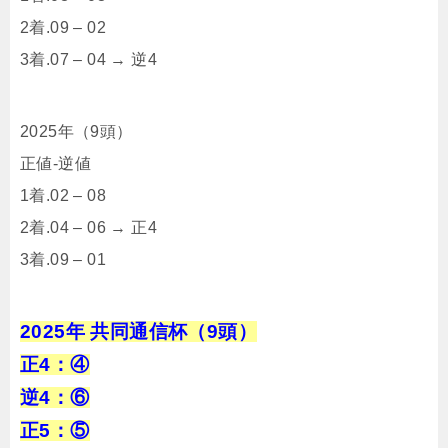
2着.09 – 02
3着.07 – 04 → 逆4
2025年（9頭）
正値-逆値
1着.02 – 08
2着.04 – 06 → 正4
3着.09 – 01
2025年 共同通信杯（9頭）
正4：④
逆4：⑥
正5：⑤