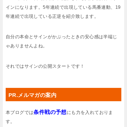
インになります。5年連続で出現している馬番連動、19
年連続で出現している正逆を紹介致します。
自分の本命とサインがかぶったときの安心感は半端じ
ゃありませんよね。
それではサインの公開スタートです！
PR.メルマガの案内
条件戦の予想
本ブログでは
にも力を入れておりま
す。