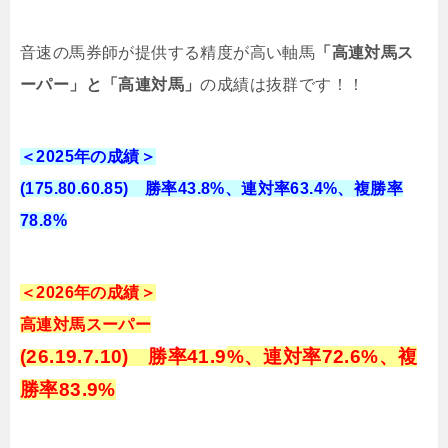
音速の馬券師が提供する精度が高い軸馬
「高連対馬ス
ーパー」と「高連対馬」
の成績は抜群です！！
＜2025年の成績＞
(175.80.60.85) 勝率43.8
%、連対率63.4%、複勝率
78.8
%
＜2026年の成績＞
高連対馬スーパー
(26.19.7.10) 勝率41.9
%、連対率72.6%、複
勝率83.9
%