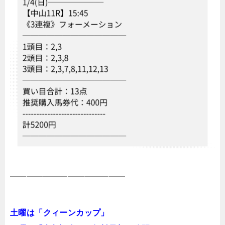
━━━━━━━━━━━━━━
土曜は「クィーンカップ」