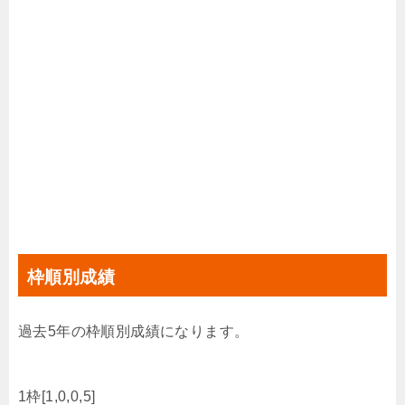
枠順別成績
過去5年の枠順別成績になります。
1枠[1,0,0,5]