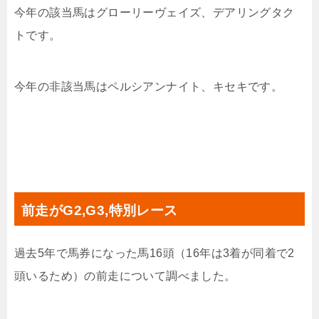
今年の該当馬はグローリーヴェイズ、デアリングタク
トです。
今年の非該当馬はペルシアンナイト、キセキです。
前走がG2,G3,特別レース
過去5年で馬券になった馬16頭（16年は3着が同着で2
頭いるため）の前走について調べました。