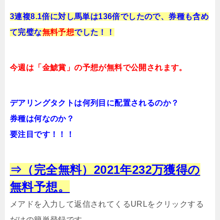
3連複8.1倍に対し馬単は136倍でしたので、券種も含め
て完璧な
無料予想
でした！！
今週は「金鯱賞」の予想が無料で公開されます。
デアリングタクトは何列目に配置されるのか？
券種は何なのか？
要注目です！！！
⇒（完全無料）2021年232万獲得の
無料予想。
メアドを入力して返信されてくるURLをクリックする
だけの簡単登録です。