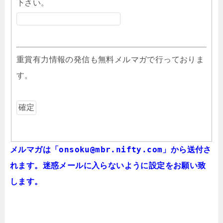
下さい。
重賞有力情報の発信も無料メルマガで行っておりま
す。
onsoku@mbr.nifty.com
メルマガは「
」から送付さ
れます。迷惑メールに入らないように設定をお願い致
します。