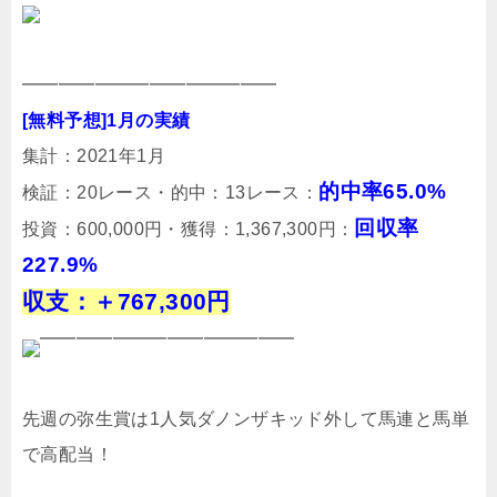
━━━━━━━━━━━━━━
[無料予想]1月の実績
集計：2021年1月
的中率65.0%
検証：20レース・的中：13レース：
回収率
投資：600,000円・獲得：1,367,300円：
227.9%
収支：＋767,300円
━━━━━━━━━━━━━━
先週の弥生賞は1人気ダノンザキッド外して馬連と馬単
で高配当！