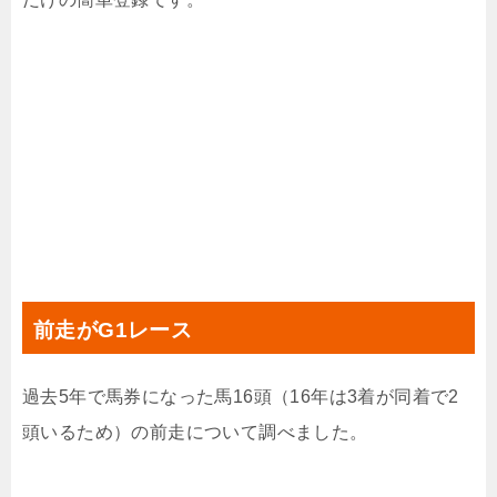
前走がG1レース
過去5年で馬券になった馬16頭（16年は3着が同着で2
頭いるため）の前走について調べました。