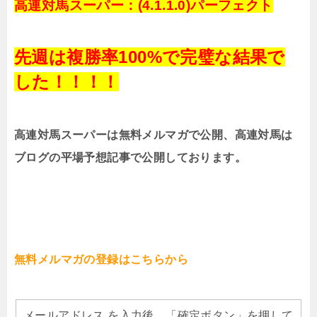
高連対馬スーパー：(4.1.1.0)パーフェクト
先週は複勝率100%で完璧な結果で
した！！！！
高連対馬スーパーは無料メルマガで公開、高連対馬は
ブログの平場予想記事で公開しております。
無料メルマガの登録はこちらから
メールアドレス を入力後、「確定ボタン」を押して