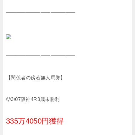
━━━━━━━━━━━━━━
━━━━━━━━━━━━━━
【関係者の傍若無人馬券】
◎3/07阪神4R3歳未勝利
335万4050円獲得