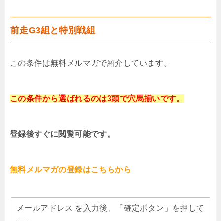
前走G3組と特別戦組
この条件は無料メルマガで紹介しています。
この条件から選ばれるのは3頭で
穴馬揃いです。
登録後すぐに閲覧可能です。
無料メルマガの登録はこちらから
メールアドレス を入力後、「確定ボタン」を押して