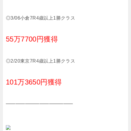
◎3/06小倉7R4歳以上1勝クラス
55万7700円獲得
◎2/20東京7R4歳以上1勝クラス
101万3650円獲得
━━━━━━━━━━━━━━