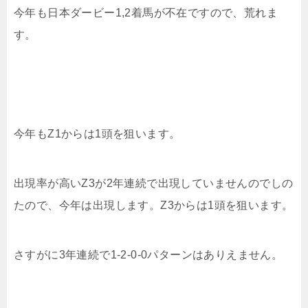
今年も日本ダービー1,2着馬が不在ですので、荒れま
す。
今年もZ1からは1頭を狙います。
出現率が高いZ3が2年連続で出現していませんのでしの
たので、今年は出現します。Z3からは1頭を狙います。
さすがに3年連続で1-2-0-0パターンはありえません。