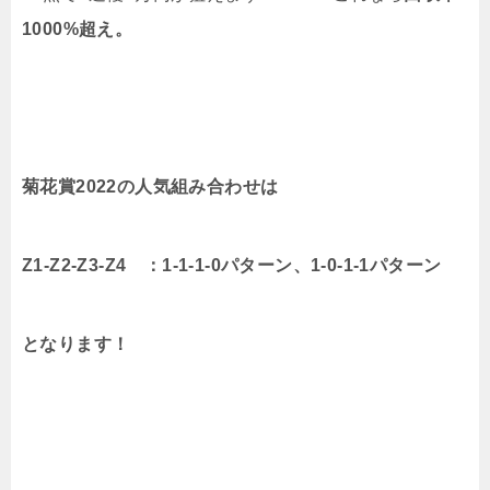
1000%超え。
菊花賞2022の人気組み合わせは
Z1-Z2-Z3-Z4 ：1-1-1-0パターン、1-0-1-1パターン
となります！