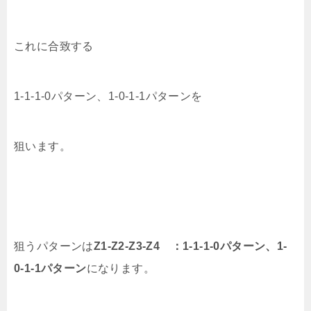
これに合致する
1-1-1-0パターン、1-0-1-1パターンを
狙います。
狙うパターンは
Z1-Z2-Z3-Z4 ：1-1-1-0パターン、1-
0-1-1パターン
になります。