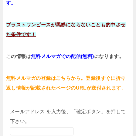
す。
ブラストワンピースが馬券にならないことも的中させ
た条件です！
この情報
は
無料メルマガでの配信(無料)
になります。
無料メルマガの登録はこちらから。登録後すぐに折り
返し情報が記載されたページのURLが送付されます。
メールアドレス を入力後、「確定ボタン」を押して
下さい。