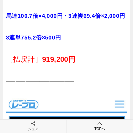
馬連100.7倍×4,000円・3連複69.4倍×2,000円
3連単755.2倍×500円
［払戻計］
919,200円
━━━━━━━━━━━━━━
TOPへ
シェア