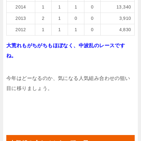
2014
1
1
1
0
13,340
2013
2
1
0
0
3,910
2012
1
1
1
0
4,830
大荒れもがちがちもほぼなく、中波乱のレースです
ね。
今年はどーなるのか、気になる人気組み合わせの狙い
目に移りましょう。