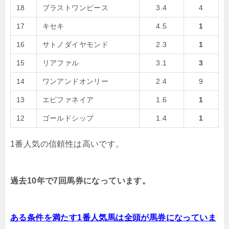
18
ブラストワンピース
3.4
4
17
キセキ
4.5
1
16
サトノダイヤモンド
2.3
1
15
リアファル
3.1
3
14
ワンアンドオンリー
2.4
9
13
エピファネイア
1.6
1
12
ゴールドシップ
1.4
1
1番人気の信頼性は高いです。
過去10年で7
回馬券になっています。
ある条件を満たす1番人気馬は全頭が馬券になっていま