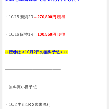
・10/15 新潟2R
→
270,800円
獲得
・10/16 阪神1R
→
100,550円
獲得
↓↓圧巻は＜10月2日の無料予想＞↓↓
━━━━━━━━━━━━━━
－無料買い目予想－
・10/2 中山1R 2歳未勝利