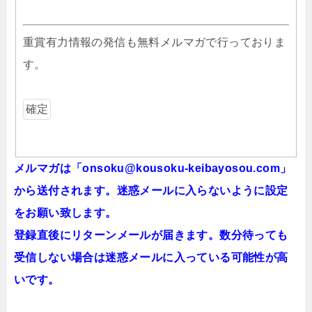
重賞有力情報の発信も無料メルマガで行っておりま
す。
メルマガは「onsoku@kousoku-keibayosou.com」
から送付されます。迷惑メールに入らないように設定
をお願い致します。
登録直後にリターンメールが届きます。数分待っても
受信しない場合は迷惑メールに入っている可能性が高
いです。