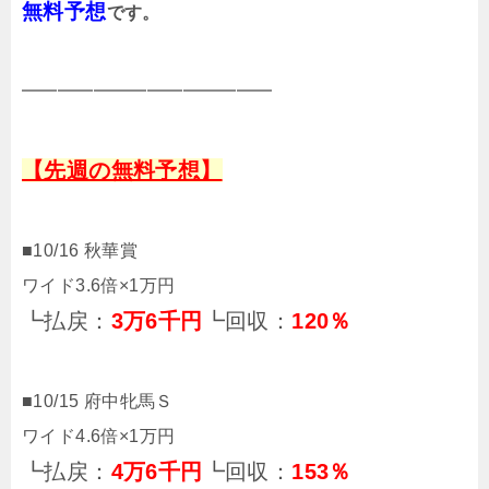
無料予想
です。
━━━━━━━━━━━━━━
【先週の無料予想】
■10/16 秋華賞
ワイド3.6倍×1万円
┗払戻：
3万6千円
┗回収：
120％
■10/15 府中牝馬Ｓ
ワイド4.6倍×1万円
┗払戻：
4万6千円
┗回収：
153％