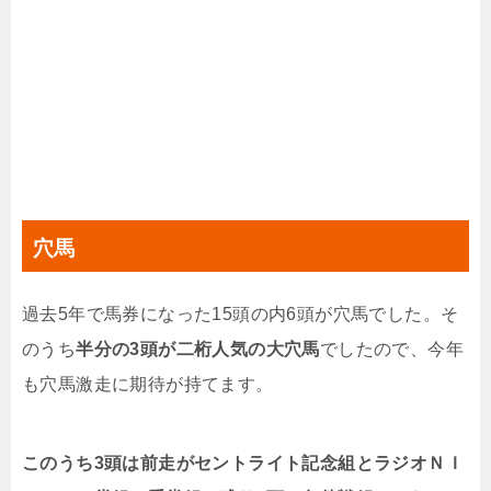
穴馬
過去5年で馬券になった15頭の内6頭が穴馬でした。そ
のうち
半分の3頭が二桁人気の大穴馬
でしたので、今年
も穴馬激走に期待が持てます。
このうち3頭は前走がセントライト記念組とラジオＮＩ