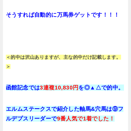
そうすれば自動的に万馬券ゲットです！！！
＜的中は沢山ありますが、主な的中だけ記載します。
＞
函館記念では
3連複10,830円
を◎▲△で的中。
エルムステークスで紹介した軸馬&穴馬は⑨フ
ルデプスリーダーで
9番人気で1着でした！