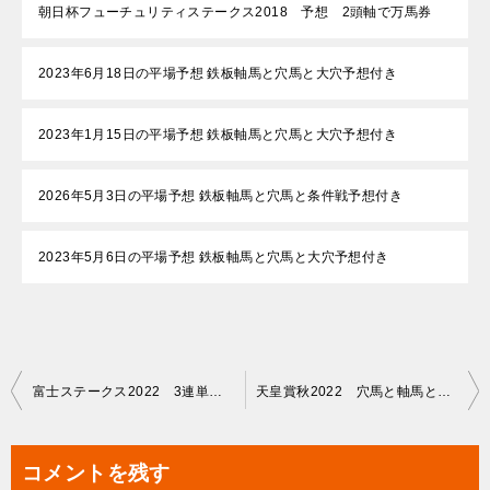
朝日杯フューチュリティステークス2018 予想 2頭軸で万馬券
2023年6月18日の平場予想 鉄板軸馬と穴馬と大穴予想付き
2023年1月15日の平場予想 鉄板軸馬と穴馬と大穴予想付き
2026年5月3日の平場予想 鉄板軸馬と穴馬と条件戦予想付き
2023年5月6日の平場予想 鉄板軸馬と穴馬と大穴予想付き
投
富士ステークス2022 3連単◎○▲的中！！ 軸馬と穴馬と予想 マイルG1組が強い
天皇賞秋2022 穴馬と軸馬と予想 軸馬的中！ これしか考えられない。
稿
ナ
コメントを残す