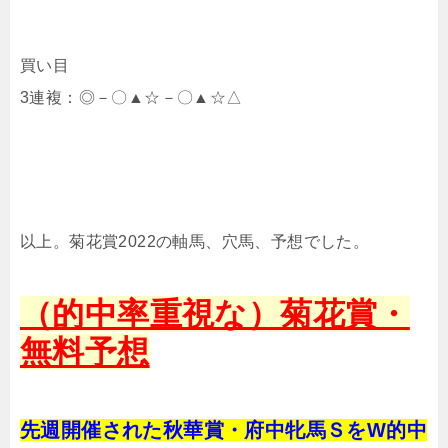
買い目
3連複：◎－〇▲☆－〇▲☆△
以上。菊花賞2022の軸馬、穴馬、予想でした。
（的中率重視な）菊花賞・
無料予想
先週開催された秋華賞・府中牝馬ＳをW的中