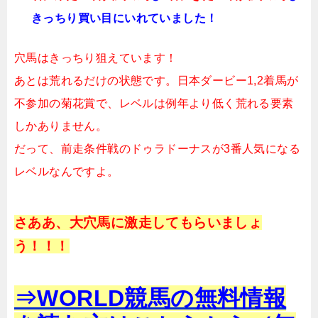
きっちり買い目にいれていました！
穴馬はきっちり狙えています！
あとは荒れるだけの状態です。日本ダービー1,2着馬が
不参加の菊花賞で、レベルは例年より低く荒れる要素
しかありません。
だって、前走条件戦のドゥラドーナスが3番人気になる
レベルなんですよ。
さああ、大穴馬に激走してもらいましょ
う！！！
⇒WORLD競馬の無料情報