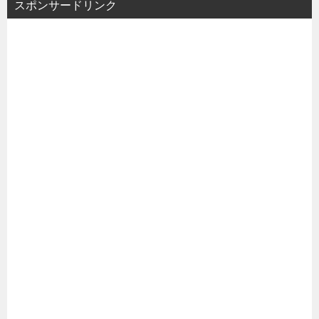
スポンサードリンク