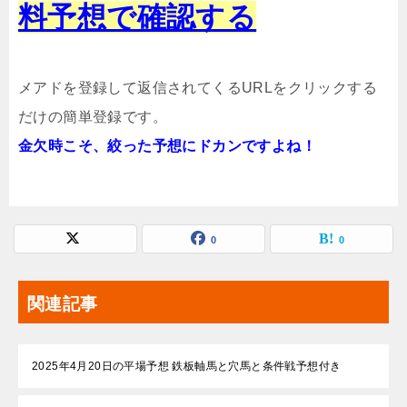
料予想で確認する
メアドを登録して返信されてくるURLをクリックする
だけの簡単登録です。
金欠時こそ、絞った予想にドカンですよね！
0
0
関連記事
2025年4月20日の平場予想 鉄板軸馬と穴馬と条件戦予想付き