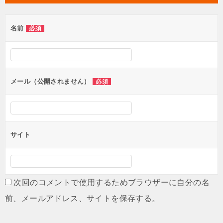
ビ
ゲ
名前
必須
ー
シ
ョ
ン
メール（公開されません）
必須
サイト
次回のコメントで使用するためブラウザーに自分の名
前、メールアドレス、サイトを保存する。