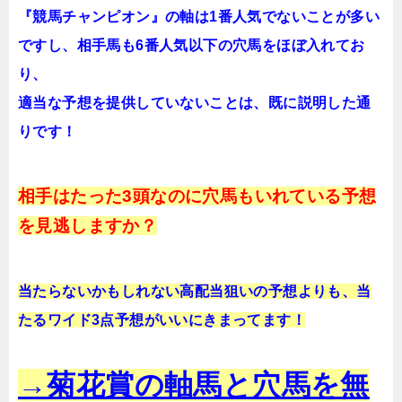
『競馬チャンピオン』の軸は1番人気でないことが多い
ですし、相手馬も6番人気以下の穴馬をほぼ入れてお
り、
適当な予想を提供していないことは、既に説明した通
りです！
相手はたった3頭なのに穴馬もいれている予想
を見逃しますか？
当たらないかもしれない高配当狙いの予想よりも、当
たるワイド3点予想がいいにきまってます！
→菊花賞の軸馬と穴馬を無