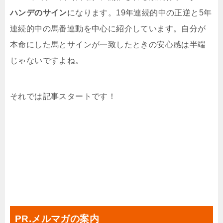
ハンデのサイン
になります。19年連続的中の正逆と5年
連続的中の馬番連動を中心に紹介しています。自分が
本命にした馬とサインが一致したときの安心感は半端
じゃないですよね。
それでは記事スタートです！
PR.メルマガの案内