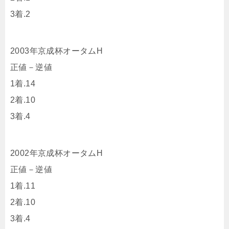
3着.2
2003年京成杯オータムH
正値－逆値
1着.14
2着.10
3着.4
2002年京成杯オータムH
正値－逆値
1着.11
2着.10
3着.4