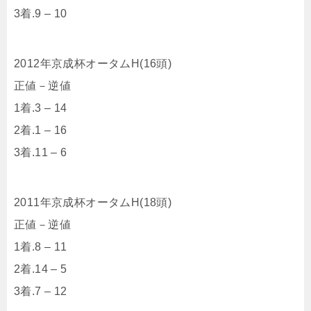
3着.9 – 10
2012年京成杯オータムH(16頭)
正値－逆値
1着.3 – 14
2着.1 – 16
3着.11 – 6
2011年京成杯オータムH(18頭)
正値－逆値
1着.8 – 11
2着.14 – 5
3着.7 – 12