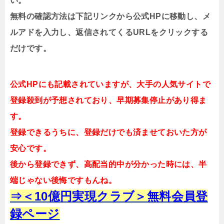
い。
無料の確認方法は下記リンクから公式HPに移動し、メ
ルアドを入力し、返信されてくるURLをクリックする
だけです。
公式HPにも記載されていますが、大手の人気サイトで
登録殺到が予想されており、早期募集停止があり得ま
す。
登録できるうちに、登録だけでも済ませておいた方が
安心です。
後から登録できず、高配当的中が分かった時には、半
端じゃない後悔ですもんね。
⇒＜10億円実現クラブ＞無料会員登
録ページ