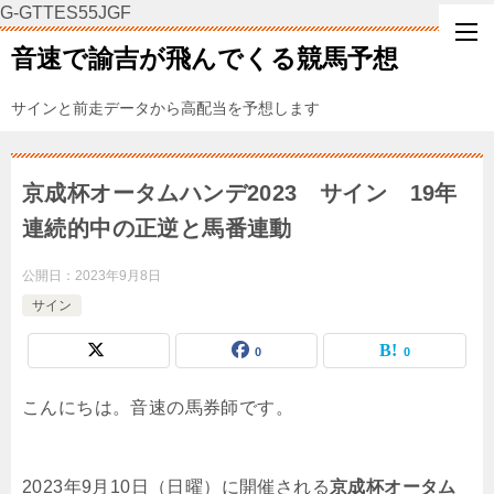
G-GTTES55JGF
音速で諭吉が飛んでくる競馬予想
サインと前走データから高配当を予想します
京成杯オータムハンデ2023 サイン 19年
連続的中の正逆と馬番連動
公開日：
2023年9月8日
サイン
0
0
こんにちは。音速の馬券師です。
2023年9月10日（日曜）に開催される
京成杯オータム