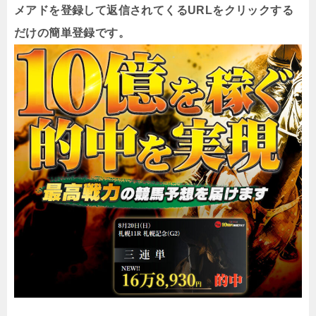
メアドを登録して返信されてくるURLをクリックする
だけの簡単登録です。