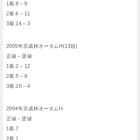
1着.8 – 9
2着.6 – 11
3着.14 – 3
2005年京成杯オータムH(13頭)
正値－逆値
1着.2 – 12
2着.5 – 9
3着.10 – 4
2004年京成杯オータムH
正値－逆値
1着.7
2着.1