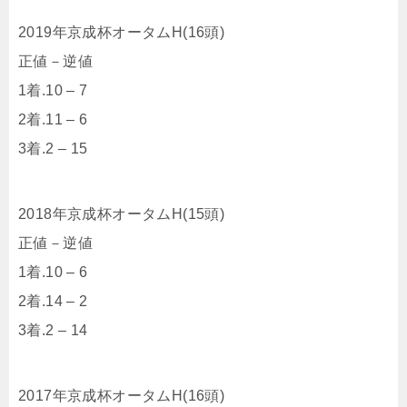
2019年京成杯オータムH(16頭)
正値－逆値
1着.10 – 7
2着.11 – 6
3着.2 – 15
2018年京成杯オータムH(15頭)
正値－逆値
1着.10 – 6
2着.14 – 2
3着.2 – 14
2017年京成杯オータムH(16頭)