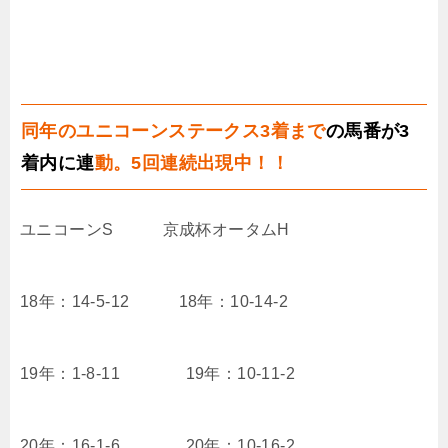
同年のユニコーンステークス3着まで
の馬番が3
着内に連
動。5回連続出現中！！
ユニコーンS 京成杯オータムH
18年：14-5-12 18年：10-14-2
19年：1-8-11 19年：10-11-2
20年：16-1-6 20年：10-16-2