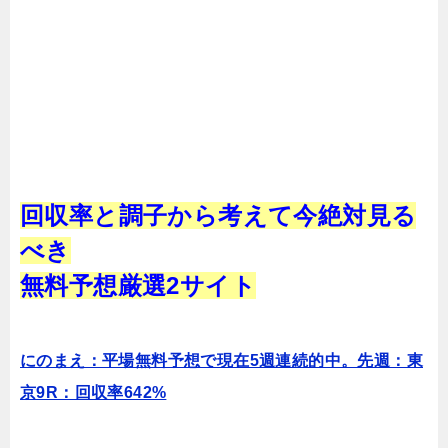
回収率と調子から考えて今絶対見る
べき
無料予想厳選2サイト
にのまえ：平場無料予想で現在5週連続的中。先週：東
京9R：回収率642%