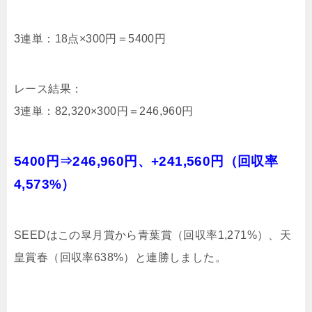
3連単：18点×300円＝5400円
レース結果：
3連単：82,320×300円＝246,960円
5400円⇒246,960円、+241,560円（回収率
4,573%）
SEEDはこの皐月賞から青葉賞（回収率1,271%）、天
皇賞春（回収率638%）と連勝しました。