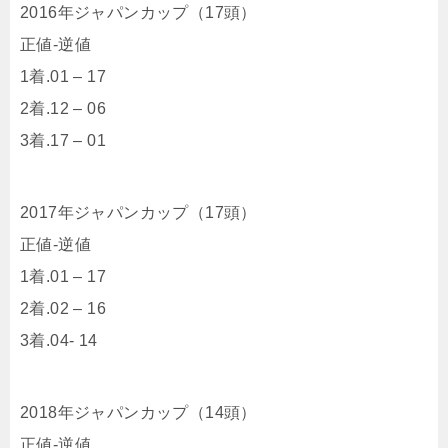
2016年ジャパンカップ（17頭）
正値-逆値
1着.01 – 17
2着.12 – 06
3着.17 – 01
2017年ジャパンカップ（17頭）
正値-逆値
1着.01 – 17
2着.02 – 16
3着.04- 14
2018年ジャパンカップ（14頭）
正値-逆値