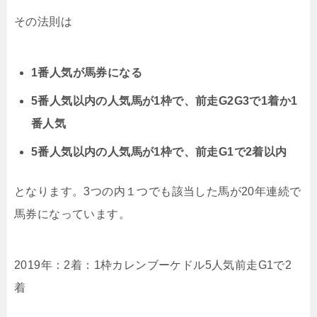
その法則は
1番人気が馬券になる
5番人気以内の人気馬が1枠で、前走G2G3で1着か1
番人気
5番人気以内の人気馬が1枠で、前走G1で2着以内
となります。3つの内１つでも該当した馬が20年連続で
馬券になっています。
2019年：2着：1枠カレンブーケドル5人気前走G1で2
着