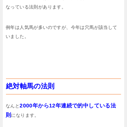
なっている法則があります。
例年は人気馬が多いのですが、今年は穴馬が該当して
いました。
絶対軸馬の法則
2000年から12年連続で的中している法
なんと
則
になります。