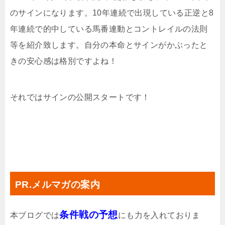
のサインになります。10年連続で出現している正逆と8
年連続で的中している馬番連動とコントレイルの法則
等を紹介致します。自分の本命とサインがかぶったと
きの安心感は格別ですよね！
それではサインの公開スタートです！
PR.メルマガの案内
条件戦の予想
本ブログでは
にも力を入れておりま