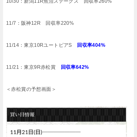
10/30：新潟11R魚沼ステークス 回収率260%
11/7：阪神12R 回収率220%
11/14：東京10RユートピアS
回収率404%
11/21：東京9R赤松賞
回収率642%
＜赤松賞の予想画面＞