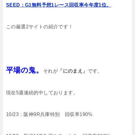
SEED：G1無料予想1レース回収率今年度1位。
この厳選2サイトの紹介です！
平場の鬼。
それが
「にのまえ」
です。
現在5週連続的中しております。
10/23：阪神9R兵庫特別 回収率190%