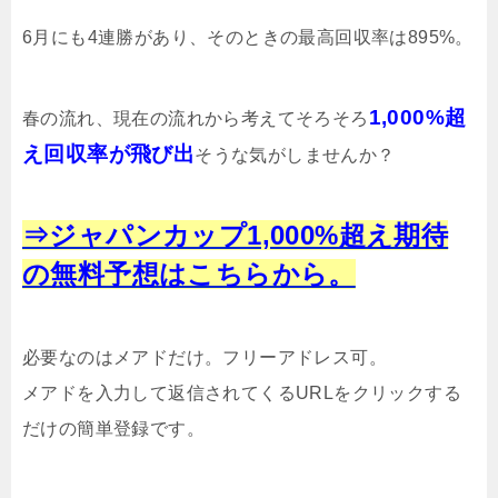
6月にも4連勝があり、そのときの最高回収率は895%。
1,000%超
春の流れ、現在の流れから考えてそろそろ
え回収率が飛び出
そうな気がしませんか？
⇒ジャパンカップ1,000%超え期待
の無料予想はこちらから。
必要なのはメアドだけ。フリーアドレス可。
メアドを入力して返信されてくるURLをクリックする
だけの簡単登録です。