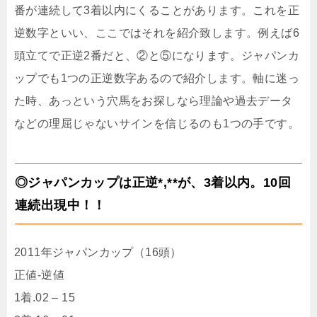
番が連続して3着以内にくることがあります。これを正
逆数字といい、ここではそれを紹介致します。例えば6
頭立てで正逆2番だと、②と⑤になります。ジャパンカ
ップでも1つの正逆数字あるので紹介します。軸に迷っ
た時、あっという穴馬をお探しなら理論や過去データ
などの理屈じゃないサインを信じるのも1つの手です。
◎ジャパンカップは正逆*,**が、3着以内。10回
連続出現中！！
2011年ジャパンカップ（16頭）
正値-逆値
1着.02 – 15