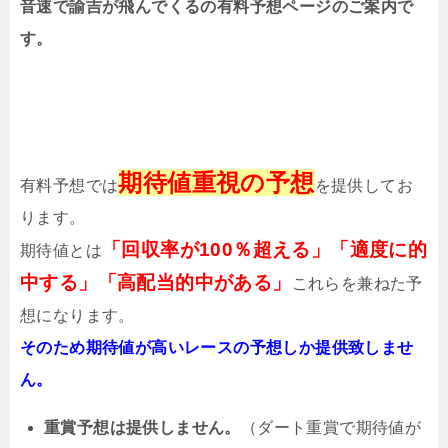
音速で諭吉が飛んでくるの有料予想ページのご案内で
す。
期待値重視の予想
有料予想では
を提供してお
ります。
「回収率が100％超える」「適度に的
期待値とは
中する」「高配当的中がある」
これらを兼ねた予
想になります。
そのため期待値が高いレースの予想しか提供致しませ
ん。
重賞予想は提供しません。
（ダート重賞で期待値が