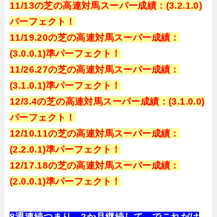
11/13の芝の高連対馬スーパー成績：(3.2.1.0)
パーフェクト！
11/19.20の芝の高連対馬スーパー成績：
(3.0.0.1)準パーフェクト！
11/26.27の芝の高連対馬スーパー成績：
(3.1.0.1)準パーフェクト！
12/3.4の芝の高連対馬スーパー成績：(3.1.0.0)
パーフェクト！
12/10.11の芝の高連対馬スーパー成績：
(2.2.0.1)準パーフェクト！
12/17.18の芝の高連対馬スーパー成績：
(2.0.0.1)準パーフェクト！
8週連続つまり、2か月継続して、でこれだけ