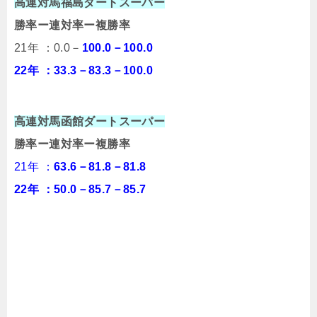
高連対馬福島ダートスーパー
勝率ー連対率ー複勝率
21年 ：0.0－
100.0－100.0
22年 ：33.3－83.3－100.0
高連対馬函館ダートスーパー
勝率ー連対率ー複勝率
21年 ：
63.6－81.8－81.8
22年 ：50.0－85.7－85.7