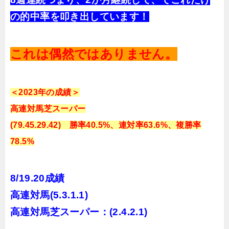
の的中率を叩き出しています！
これは偶然ではありません。
＜2023年の成績＞
高連対馬芝スーパー
(79.45.29.42) 勝率40.5
%、連対率63.6%、複勝率
78.5
%
8/19.20成績
高連対馬(5.3.1.1)
高連対馬芝スーパー：(2.4.2.1)