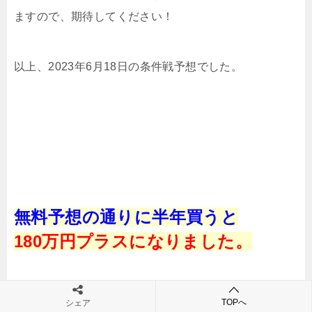
ますので、期待してください！
以上、2023年6月18日の条件戦予想でした。
無料予想の通りに半年買うと
180万円プラスになりました。
温めて来た新予想サイトがこちらです！
TOPへ
シェア