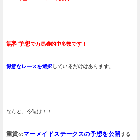
━━━━━━━━━━━━━━
無料予想
で万馬券的中多数です！
得意なレースを選択
しているだけはあります。
なんと、今週は！！
重賞
マーメイドステークスの予想を公開
の
する