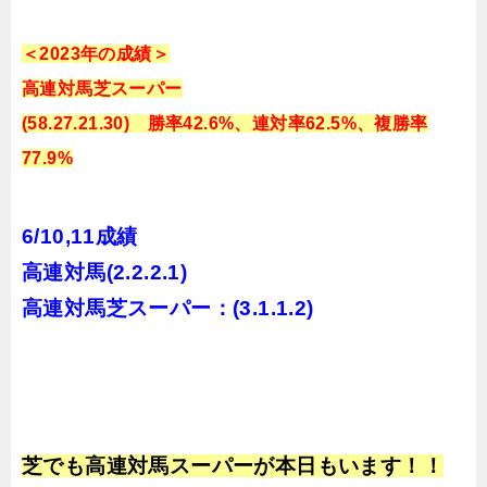
＜2023年の成績＞
高連対馬芝スーパー
(58.27.21.30) 勝率42.6
%、連対率62.5%、複勝率
77.9
%
6/10,11成績
高連対馬(2.2.2.1)
高連対馬芝スーパー：(3.1.1.2)
芝でも高連対馬スーパーが本日もいます！！