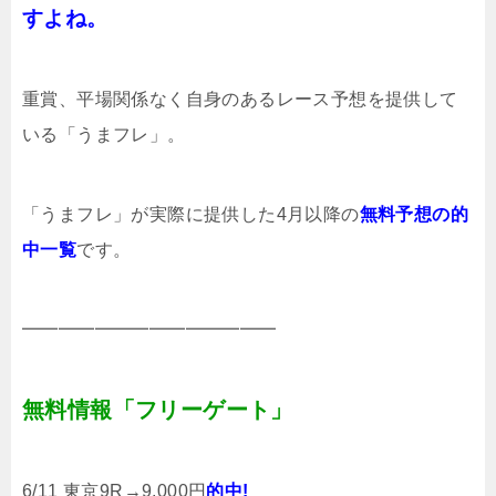
すよね。
重賞、平場関係なく自身のあるレース予想を提供して
いる「うまフレ」。
「うまフレ」が実際に提供した4月以降の
無料予想の的
中一覧
です。
━━━━━━━━━━━━━━
無料情報「フリーゲート」
6/11 東京9R→9,000円
的中!