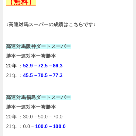
（無料）
↓高連対馬スーパーの成績はこちらです↓
高連対馬阪神ダートスーパー
勝率ー連対率ー複勝率
20年 ：
52.9－72.5－86.3
21年 ：
45.5－70.5－77.3
高連対馬福島ダートスーパー
勝率ー連対率ー複勝率
20年 ：30.0－50.0－70.0
21年 ：0.0－
100.0－100.0