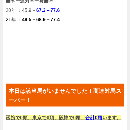
勝率ー連対率ー複勝率
20年 ：45.9－
67.3－77.6
21年 ：
49.5－68.9－77.4
本日は該当馬がいませんでした！高連対馬ス
ーパー！
函館で0頭、東京
で0頭、阪神で0頭、
合計0
頭
います。