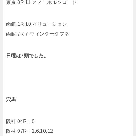
東京 8R 11 スノーホルンロード
函館 1R 10 イリュージョン
函館 7R 7 ウィンターダフネ
日曜は7頭でした。
穴馬
阪神 04R：8
阪神 07R：1,6,10,12