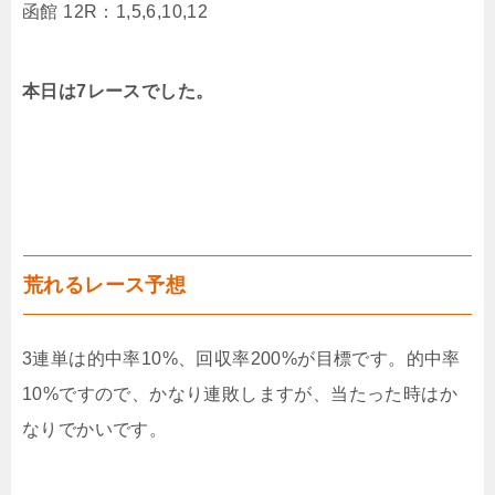
函館 12R：1,5,6,10,12
本日は7レースでした。
荒れるレース予想
3連単は的中率10%、回収率200%が目標です。的中率
10%ですので、かなり連敗しますが、当たった時はか
なりでかいです。