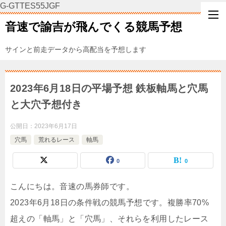
G-GTTES55JGF
音速で諭吉が飛んでくる競馬予想
サインと前走データから高配当を予想します
2023年6月18日の平場予想 鉄板軸馬と穴馬
と大穴予想付き
公開日：
2023年6月17日
穴馬
荒れるレース
軸馬
0
0
こんにちは。音速の馬券師です。
2023年6月18日の条件戦の競馬予想です。複勝率70%
超えの「軸馬」と「穴馬」、それらを利用したレース