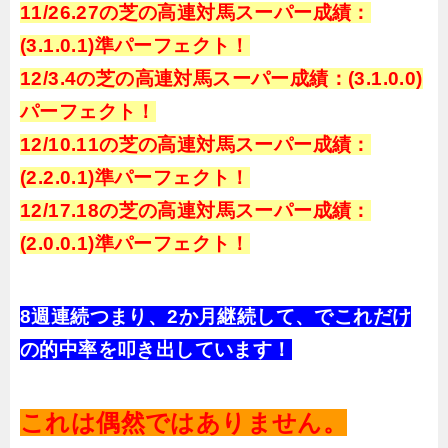
11/26.27の芝の高連対馬スーパー成績：
(3.1.0.1)準パーフェクト！
12/3.4の芝の高連対馬スーパー成績：(3.1.0.0)
パーフェクト！
12/10.11の芝の高連対馬スーパー成績：
(2.2.0.1)準パーフェクト！
12/17.18の芝の高連対馬スーパー成績：
(2.0.0.1)準パーフェクト！
8週連続つまり、2か月継続して、でこれだけ
の的中率を叩き出しています！
これは偶然ではありません。