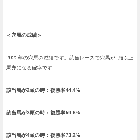
＜穴馬の成績＞
2022年の穴馬の成績です。該当レースで穴馬が1頭以上
馬券になる確率です。
該当馬が2頭の時：複勝率44.4%
該当馬が3頭の時：複勝率59.6%
該当馬が4頭の時：複勝率73.2%