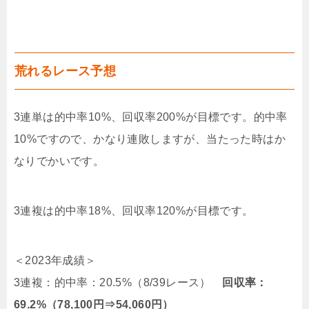
荒れるレース予想
3連単は的中率10%、回収率200%が目標です。的中率
10%ですので、かなり連敗しますが、当たった時はか
なりでかいです。
3連複は的中率18%、回収率120%が目標です。
＜2023年成績＞
3連複：的中率：20.5%（8/39レース）
回収率：
69.2%（78,100円⇒54,060円）