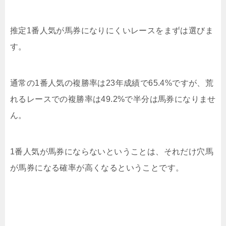
推定1番人気が馬券になりにくいレースをまずは選びま
す。
通常の1番人気の複勝率は23年成績で65.4%ですが、荒
れるレースでの複勝率は49.2%で半分は馬券になりませ
ん。
1番人気が馬券にならないということは、それだけ穴馬
が馬券になる確率が高くなるということです。