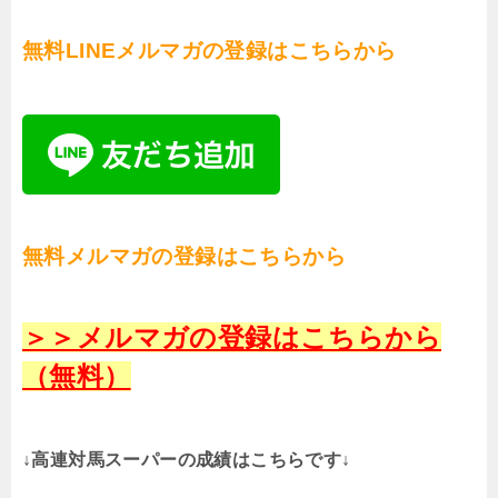
無料LINEメルマガの登録はこちらから
無料メルマガの登録はこちらから
＞＞メルマガの登録はこちらから
（無料）
↓高連対馬スーパーの成績はこちらです↓