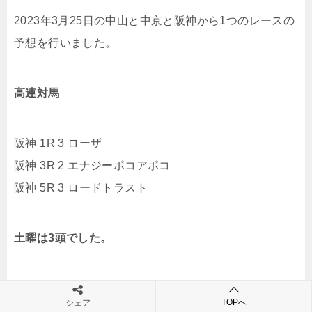
2023年3月25日の中山と中京と阪神から1つのレースの
予想を行いました。
高連対馬
阪神 1R 3 ローザ
阪神 3R 2 エナジーポコアポコ
阪神 5R 3 ロードトラスト
土曜は3頭でした。
TOPへ
シェア