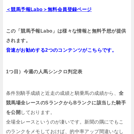
＜競馬予報Labo＞無料会員登録ページ
この「競馬予報Labo」は様々な情報と
無料予想が提供
されます。
音速がお勧めする2つのコンテンツがこちらです。
1つ目）今週の人馬シンクロ判定表
条件別騎手成績と近走の成績と騎乗馬の成績から、
全
競馬場全レースのSランクからBランクに該当した騎手
を公開
しております。
全場全レースというのが凄いです。新聞の隅にでもこ
のランクをメモしておけば、的中率アップ間違いなし