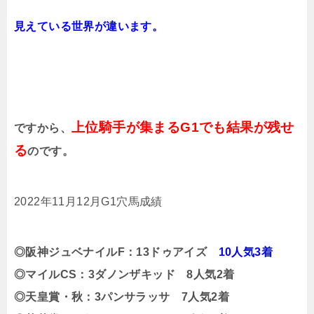
見えている世界が違います。
上位騎手が集まるG1でも結果が残せ
ですから、
る
のです。
2022年11月12月G1穴馬成績
◎阪神ジュベナイルF：13ドゥアイズ
10人気3着
◎マイルCS：3ダノンザキッド 8人気2着
◎天皇賞・秋：3パンサラッサ 7人気2着