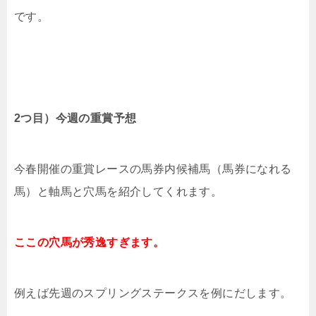
です。
2つ目）今週の重賞予想
今春開催の重賞レースの馬券内候補馬（馬券になれる
馬）と軸馬と穴馬を紹介してくれます。
ここの穴馬が秀逸すぎます。
例えば先週のスプリングステークスを例にだします。