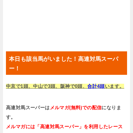
本日も該当馬がいました！高連対馬スーパ
ー！
中京で1頭、中山
で3頭、阪神で0頭、
合計4
頭
います。
高連対馬スーパーは
メルマガ(無料
)での配信
になりま
す。
メルマガには「高連対馬スーパー」を利用したレース