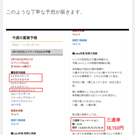
このような丁寧な予想が届きます。