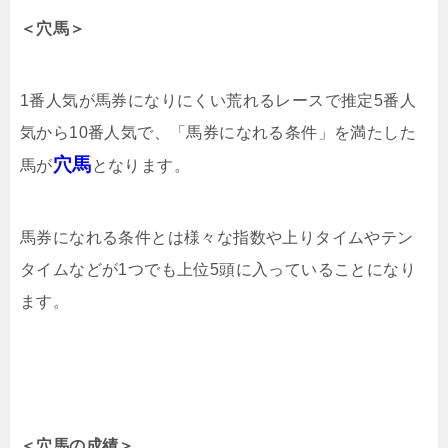
＜穴馬＞
1番人気が馬券になりにくい荒れるレースで推定5番人
気から10番人気で、「馬券になれる条件」を満たした
穴馬
馬が
となります。
馬券になれる条件とは様々な指数や上りタイムやテン
タイムなどが1つでも上位5頭に入っていることになり
ます。
＜穴馬の成績＞