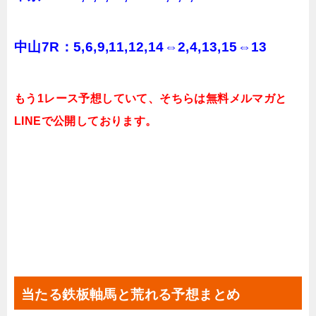
中山7R：5,6,9,11,12,14⇔2,4,13,15⇔13
もう1レース予想していて、そちらは無料メルマガと
LINEで公開しております。
当たる鉄板軸馬と荒れる予想まとめ