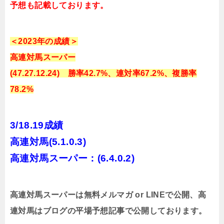
予想も記載しております。
＜2023年の成績＞
高連対馬スーパー
(47.27.12.24) 勝率42.7
%、連対率67.2%、複勝率
78.2
%
3/18.19成績
高連対馬(5.1.0.3)
高連対馬スーパー：(6.4.0.2)
高連対馬スーパーは無料メルマガ or LINEで公開、高
連対馬はブログの平場予想記事で公開しております。