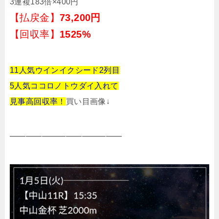
3連複183倍×400円
【払戻金】
73,200円
【回収率】
1525%
11人気ウインイクシード2列目
5人気ココロノトウダイ入れて
見事高回収率！
買い目画像↓
━━━━━━━━━━━━━━