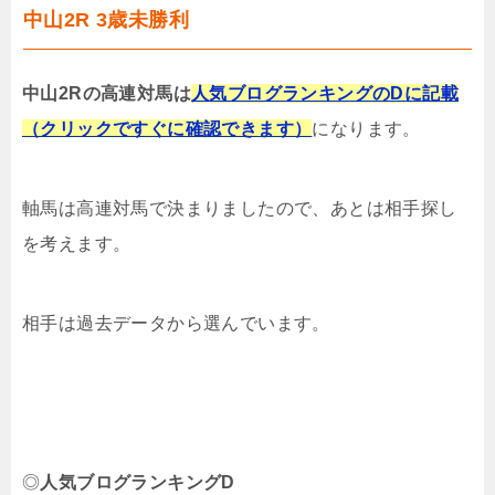
中山2R 3歳未勝利
中山2Rの高連対馬は
人気ブログランキングのDに記載
（クリックですぐに確認できます）
になります。
軸馬は高連対馬で決まりましたので、あとは相手探し
を考えます。
相手は過去データから選んでいます。
◎
人気ブログランキングD