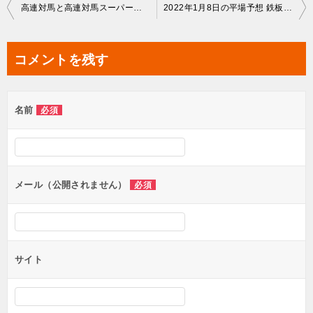
投
高連対馬と高連対馬スーパーの2021年の成績
2022年1月8日の平場予想 鉄板軸馬 当たる予想付き
稿
ナ
コメントを残す
ビ
ゲ
名前
必須
ー
シ
ョ
ン
メール（公開されません）
必須
サイト