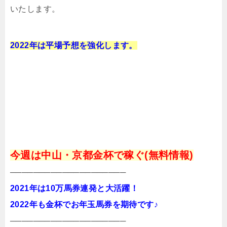
いたします。
2022年は平場予想を強化します。
今週は中山・京都金杯で稼ぐ(無料情報)
────────────────────
2021年は10万馬券連発と大活躍！
2022年も金杯でお年玉馬券を期待です♪
────────────────────