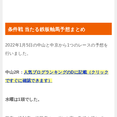
条件戦 当たる鉄板軸馬予想まとめ
2022年1月5日の中山と中京から1つのレースの予想を
行いました。
中山2R：
人気ブログランキングのDに記載（クリック
ですぐに確認できます）
水曜は1頭でした。