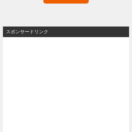
スポンサードリンク