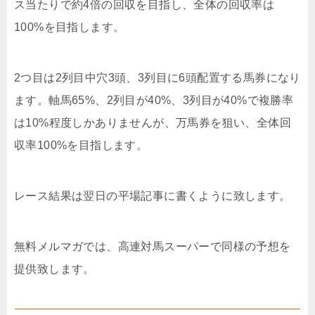
ス当たりで約4倍の回収を目指し、全体の回収率は
100%を目指します。
2つ目は2列目中穴3頭、3列目に6頭配置する馬券になり
ます。軸馬65%、2列目が40%、3列目が40%で複勝率
は10%程度しかありませんが、万馬券を狙い、全体回
収率100%を目指します。
レース結果は翌日の平場記事に書くように致します。
無料メルマガでは、高連対馬スーパーで同様の予想を
提供致します。