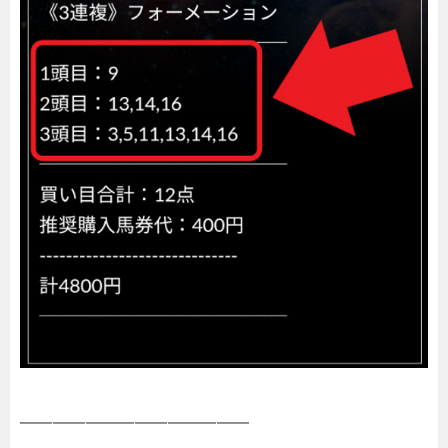
━━━━━━━━━━━━━━